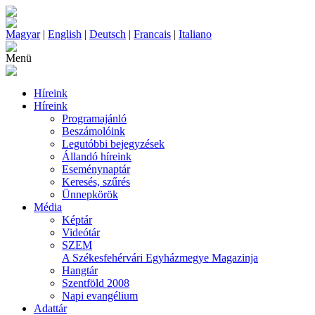
Magyar
|
English
|
Deutsch
|
Francais
|
Italiano
Menü
Híreink
Híreink
Programajánló
Beszámolóink
Legutóbbi bejegyzések
Állandó híreink
Eseménynaptár
Keresés, szűrés
Ünnepkörök
Média
Képtár
Videótár
SZEM
A Székesfehérvári Egyházmegye Magazinja
Hangtár
Szentföld 2008
Napi evangélium
Adattár