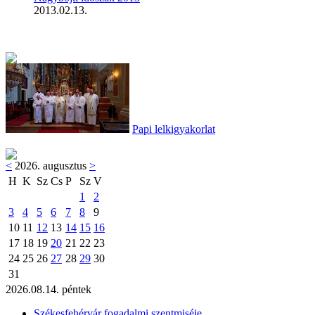
2013.02.13.
Papi lelkigyakorlat
<
2026. augusztus
>
H
K
Sz
Cs
P
Sz
V
1
2
3
4
5
6
7
8
9
10
11
12
13
14
15
16
17
18
19
20
21
22
23
24
25
26
27
28
29
30
31
2026.08.14. péntek
Székesfehérvár fogadalmi szentmiséje