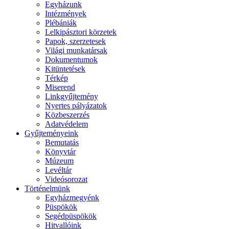
Egyházunk
Intézmények
Plébániák
Lelkipásztori körzetek
Papok, szerzetesek
Világi munkatársak
Dokumentumok
Kitüntetések
Térkép
Miserend
Linkgyűjtemény
Nyertes pályázatok
Közbeszerzés
Adatvédelem
Gyűjteményeink
Bemutatás
Könyvtár
Múzeum
Levéltár
Videósorozat
Történelmünk
Egyházmegyénk
Püspökök
Segédpüspökök
Hitvallóink