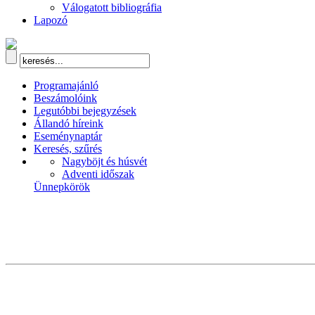
Válogatott bibliográfia
Lapozó
Programajánló
Beszámolóink
Legutóbbi bejegyzések
Állandó híreink
Eseménynaptár
Keresés, szűrés
Nagyböjt és húsvét
Adventi időszak
Ünnepkörök