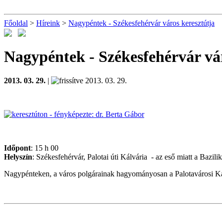
Főoldal
>
Híreink
>
Nagypéntek - Székesfehérvár város keresztútja
Nagypéntek - Székesfehérvár vár
2013. 03. 29.
|
2013. 03. 29.
Időpont
: 15 h 00
Helyszín
: Székesfehérvár, Palotai úti Kálvária - az eső miatt a Bazilik
Nagypénteken, a város polgárainak hagyományosan a Palotavárosi Kálv