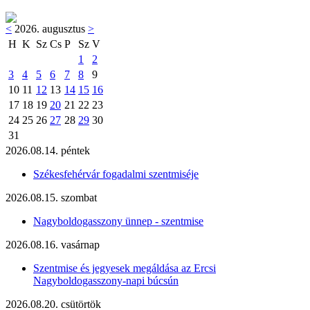
<
2026. augusztus
>
H
K
Sz
Cs
P
Sz
V
1
2
3
4
5
6
7
8
9
10
11
12
13
14
15
16
17
18
19
20
21
22
23
24
25
26
27
28
29
30
31
2026.08.14. péntek
Székesfehérvár fogadalmi szentmiséje
2026.08.15. szombat
Nagyboldogasszony ünnep - szentmise
2026.08.16. vasárnap
Szentmise és jegyesek megáldása az Ercsi
Nagyboldogasszony-napi búcsún
2026.08.20. csütörtök