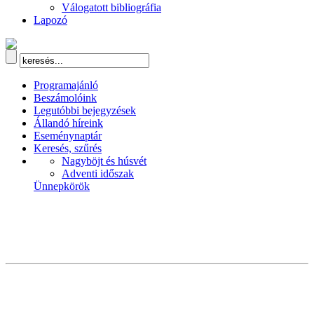
Válogatott bibliográfia
Lapozó
Programajánló
Beszámolóink
Legutóbbi bejegyzések
Állandó híreink
Eseménynaptár
Keresés, szűrés
Nagyböjt és húsvét
Adventi időszak
Ünnepkörök