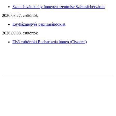
Szent István király ünnepén szentmise Székesfehérváron
2026.08.27. csütörtök
Egyházmegyés papi zarándoklat
2026.09.03. csütörtök
Első csütörtöki Eucharisztia ünnep (Ciszterci)