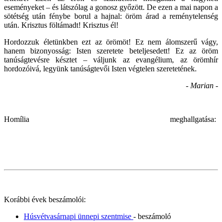
eseményeket – és látszólag a gonosz győzött. De ezen a mai napon a
sötétség után fénybe borul a hajnal: öröm árad a reménytelenség
után. Krisztus föltámadt! Krisztus él!
Hordozzuk életünkben ezt az örömöt! Ez nem álomszerű vágy,
hanem bizonyosság: Isten szeretete beteljesedett! Ez az öröm
tanúságtevésre késztet – váljunk az evangélium, az örömhír
hordozóivá, legyünk tanúságtevői Isten végtelen szeretetének.
- Marian
-
Homília meghallgatása:
Korábbi évek beszámolói:
Húsvétvasárnapi ünnepi szentmise
- beszámoló