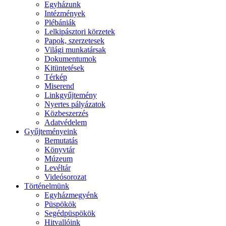
Egyházunk
Intézmények
Plébániák
Lelkipásztori körzetek
Papok, szerzetesek
Világi munkatársak
Dokumentumok
Kitüntetések
Térkép
Miserend
Linkgyűjtemény
Nyertes pályázatok
Közbeszerzés
Adatvédelem
Gyűjteményeink
Bemutatás
Könyvtár
Múzeum
Levéltár
Videósorozat
Történelmünk
Egyházmegyénk
Püspökök
Segédpüspökök
Hitvallóink