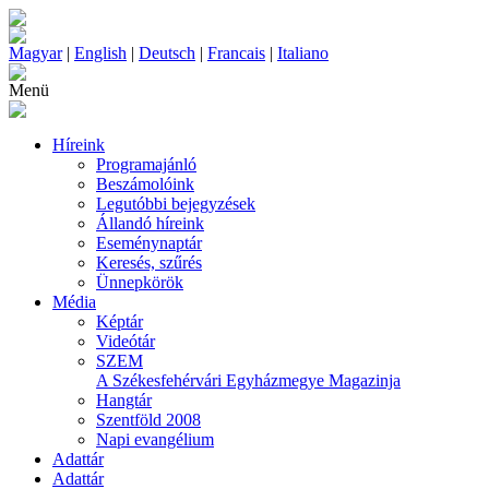
Magyar
|
English
|
Deutsch
|
Francais
|
Italiano
Menü
Híreink
Programajánló
Beszámolóink
Legutóbbi bejegyzések
Állandó híreink
Eseménynaptár
Keresés, szűrés
Ünnepkörök
Média
Képtár
Videótár
SZEM
A Székesfehérvári Egyházmegye Magazinja
Hangtár
Szentföld 2008
Napi evangélium
Adattár
Adattár