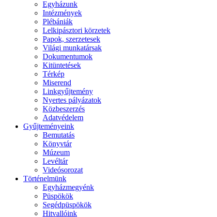
Egyházunk
Intézmények
Plébániák
Lelkipásztori körzetek
Papok, szerzetesek
Világi munkatársak
Dokumentumok
Kitüntetések
Térkép
Miserend
Linkgyűjtemény
Nyertes pályázatok
Közbeszerzés
Adatvédelem
Gyűjteményeink
Bemutatás
Könyvtár
Múzeum
Levéltár
Videósorozat
Történelmünk
Egyházmegyénk
Püspökök
Segédpüspökök
Hitvallóink