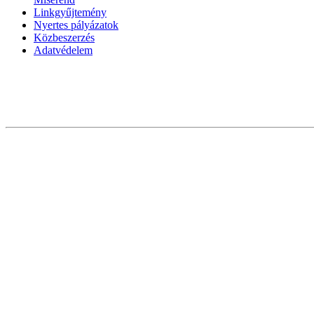
Linkgyűjtemény
Nyertes pályázatok
Közbeszerzés
Adatvédelem