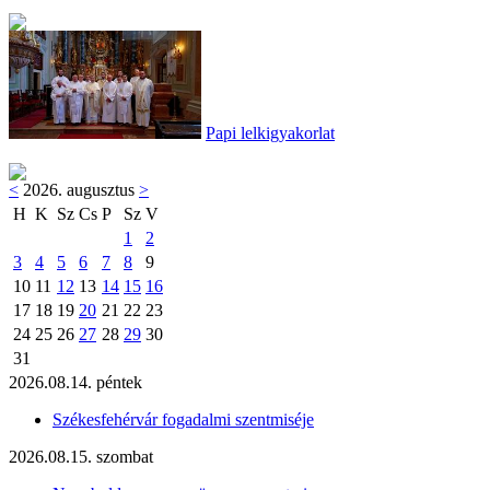
Papi lelkigyakorlat
<
2026. augusztus
>
H
K
Sz
Cs
P
Sz
V
1
2
3
4
5
6
7
8
9
10
11
12
13
14
15
16
17
18
19
20
21
22
23
24
25
26
27
28
29
30
31
2026.08.14. péntek
Székesfehérvár fogadalmi szentmiséje
2026.08.15. szombat