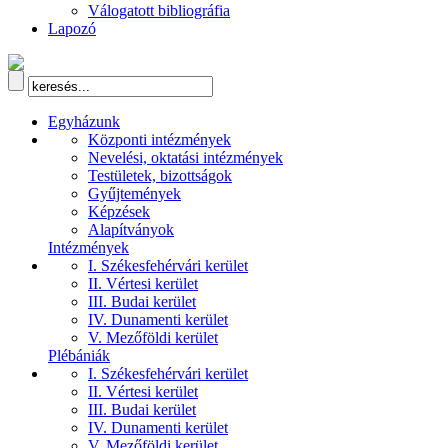
Válogatott bibliográfia
Lapozó
Egyházunk
Központi intézmények
Nevelési, oktatási intézmények
Testületek, bizottságok
Gyűjtemények
Képzések
Alapítványok
Intézmények
I. Székesfehérvári kerület
II. Vértesi kerület
III. Budai kerület
IV. Dunamenti kerület
V. Mezőföldi kerület
Plébániák
I. Székesfehérvári kerület
II. Vértesi kerület
III. Budai kerület
IV. Dunamenti kerület
V. Mezőföldi kerület