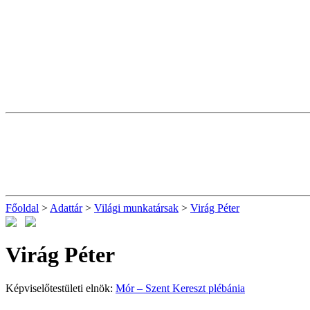
Főoldal
>
Adattár
>
Világi munkatársak
>
Virág Péter
Virág Péter
Képviselőtestületi elnök:
Mór – Szent Kereszt plébánia