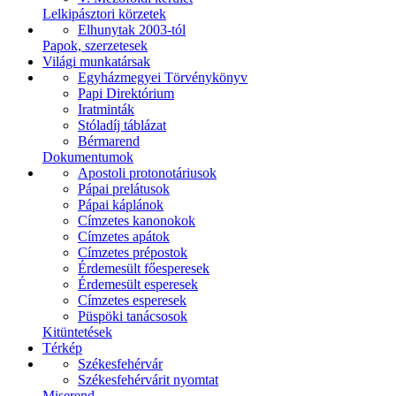
Lelkipásztori körzetek
Elhunytak 2003-tól
Papok, szerzetesek
Világi munkatársak
Egyházmegyei Törvénykönyv
Papi Direktórium
Iratminták
Stóladíj táblázat
Bérmarend
Dokumentumok
Apostoli protonotáriusok
Pápai prelátusok
Pápai káplánok
Címzetes kanonokok
Címzetes apátok
Címzetes prépostok
Érdemesült főesperesek
Érdemesült esperesek
Címzetes esperesek
Püspöki tanácsosok
Kitüntetések
Térkép
Székesfehérvár
Székesfehérvárit nyomtat
Miserend