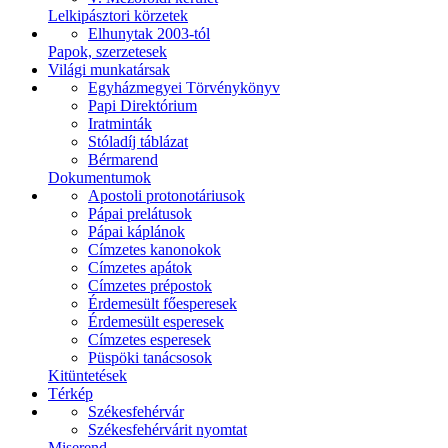
Lelkipásztori körzetek
Elhunytak 2003-tól
Papok, szerzetesek
Világi munkatársak
Egyházmegyei Törvénykönyv
Papi Direktórium
Iratminták
Stóladíj táblázat
Bérmarend
Dokumentumok
Apostoli protonotáriusok
Pápai prelátusok
Pápai káplánok
Címzetes kanonokok
Címzetes apátok
Címzetes prépostok
Érdemesült főesperesek
Érdemesült esperesek
Címzetes esperesek
Püspöki tanácsosok
Kitüntetések
Térkép
Székesfehérvár
Székesfehérvárit nyomtat
Miserend