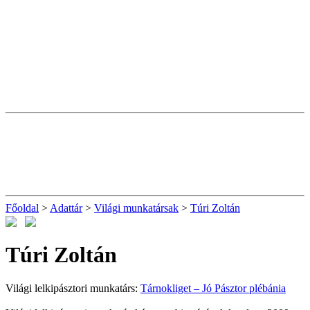
Főoldal
>
Adattár
>
Világi munkatársak
>
Túri Zoltán
Túri Zoltán
Világi lelkipásztori munkatárs:
Tárnokliget – Jó Pásztor plébánia