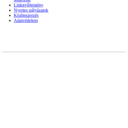
Linkgyűjtemény
Nyertes pályázatok
Közbeszerzés
Adatvédelem