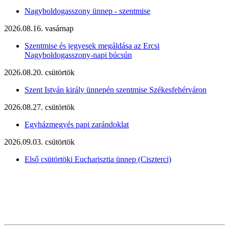
Nagyboldogasszony ünnep - szentmise
2026.08.16. vasárnap
Szentmise és jegyesek megáldása az Ercsi
Nagyboldogasszony-napi búcsún
2026.08.20. csütörtök
Szent István király ünnepén szentmise Székesfehérváron
2026.08.27. csütörtök
Egyházmegyés papi zarándoklat
2026.09.03. csütörtök
Első csütörtöki Eucharisztia ünnep (Ciszterci)