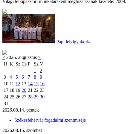
Világi lelkipásztori munkatársként megbizatásának kezdete: 2009.
Papi lelkigyakorlat
<
2026. augusztus
>
H
K
Sz
Cs
P
Sz
V
1
2
3
4
5
6
7
8
9
10
11
12
13
14
15
16
17
18
19
20
21
22
23
24
25
26
27
28
29
30
31
2026.08.14. péntek
Székesfehérvár fogadalmi szentmiséje
2026.08.15. szombat