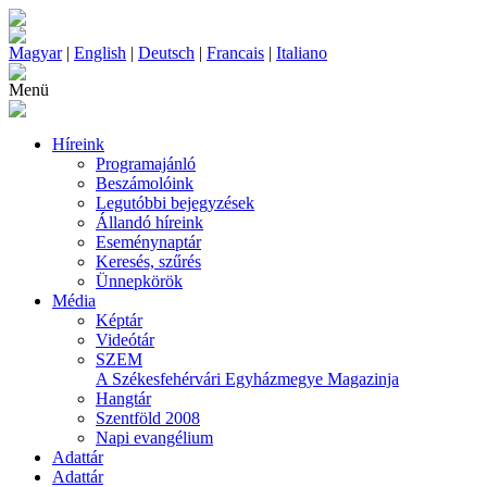
Magyar
|
English
|
Deutsch
|
Francais
|
Italiano
Menü
Híreink
Programajánló
Beszámolóink
Legutóbbi bejegyzések
Állandó híreink
Eseménynaptár
Keresés, szűrés
Ünnepkörök
Média
Képtár
Videótár
SZEM
A Székesfehérvári Egyházmegye Magazinja
Hangtár
Szentföld 2008
Napi evangélium
Adattár
Adattár