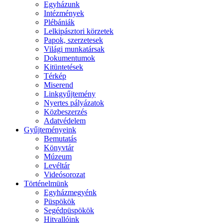
Egyházunk
Intézmények
Plébániák
Lelkipásztori körzetek
Papok, szerzetesek
Világi munkatársak
Dokumentumok
Kitüntetések
Térkép
Miserend
Linkgyűjtemény
Nyertes pályázatok
Közbeszerzés
Adatvédelem
Gyűjteményeink
Bemutatás
Könyvtár
Múzeum
Levéltár
Videósorozat
Történelmünk
Egyházmegyénk
Püspökök
Segédpüspökök
Hitvallóink