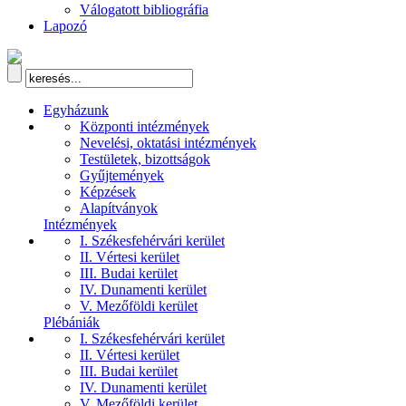
Válogatott bibliográfia
Lapozó
Egyházunk
Központi intézmények
Nevelési, oktatási intézmények
Testületek, bizottságok
Gyűjtemények
Képzések
Alapítványok
Intézmények
I. Székesfehérvári kerület
II. Vértesi kerület
III. Budai kerület
IV. Dunamenti kerület
V. Mezőföldi kerület
Plébániák
I. Székesfehérvári kerület
II. Vértesi kerület
III. Budai kerület
IV. Dunamenti kerület
V. Mezőföldi kerület