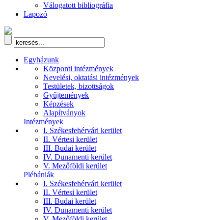
Válogatott bibliográfia
Lapozó
Egyházunk
Központi intézmények
Nevelési, oktatási intézmények
Testületek, bizottságok
Gyűjtemények
Képzések
Alapítványok
Intézmények
I. Székesfehérvári kerület
II. Vértesi kerület
III. Budai kerület
IV. Dunamenti kerület
V. Mezőföldi kerület
Plébániák
I. Székesfehérvári kerület
II. Vértesi kerület
III. Budai kerület
IV. Dunamenti kerület
V. Mezőföldi kerület