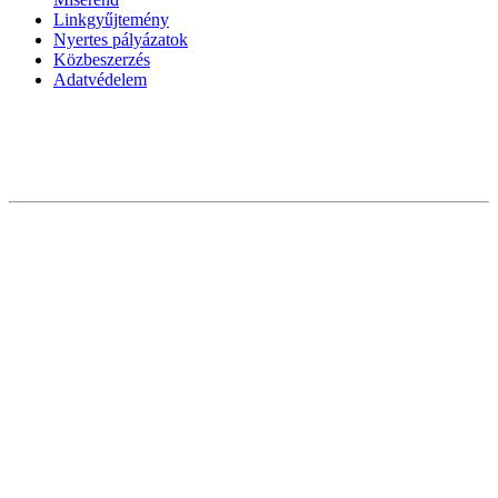
Linkgyűjtemény
Nyertes pályázatok
Közbeszerzés
Adatvédelem