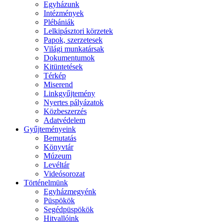
Egyházunk
Intézmények
Plébániák
Lelkipásztori körzetek
Papok, szerzetesek
Világi munkatársak
Dokumentumok
Kitüntetések
Térkép
Miserend
Linkgyűjtemény
Nyertes pályázatok
Közbeszerzés
Adatvédelem
Gyűjteményeink
Bemutatás
Könyvtár
Múzeum
Levéltár
Videósorozat
Történelmünk
Egyházmegyénk
Püspökök
Segédpüspökök
Hitvallóink