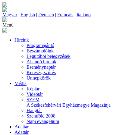
Magyar
|
English
|
Deutsch
|
Francais
|
Italiano
Menü
Híreink
Programajánló
Beszámolóink
Legutóbbi bejegyzések
Állandó híreink
Eseménynaptár
Keresés, szűrés
Ünnepkörök
Média
Képtár
Videótár
SZEM
A Székesfehérvári Egyházmegye Magazinja
Hangtár
Szentföld 2008
Napi evangélium
Adattár
Adattár