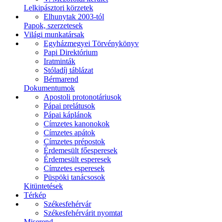
Lelkipásztori körzetek
Elhunytak 2003-tól
Papok, szerzetesek
Világi munkatársak
Egyházmegyei Törvénykönyv
Papi Direktórium
Iratminták
Stóladíj táblázat
Bérmarend
Dokumentumok
Apostoli protonotáriusok
Pápai prelátusok
Pápai káplánok
Címzetes kanonokok
Címzetes apátok
Címzetes prépostok
Érdemesült főesperesek
Érdemesült esperesek
Címzetes esperesek
Püspöki tanácsosok
Kitüntetések
Térkép
Székesfehérvár
Székesfehérvárit nyomtat
Miserend