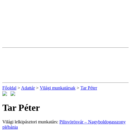
Főoldal
>
Adattár
>
Világi munkatársak
>
Tar Péter
Tar Péter
Világi lelkipásztori munkatárs:
Pilisvörösvár – Nagyboldogasszony
plébánia