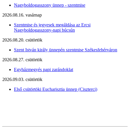
Nagyboldogasszony ünnep - szentmise
2026.08.16. vasárnap
Szentmise és jegyesek megáldása az Ercsi
Nagyboldogasszony-napi búcsún
2026.08.20. csütörtök
Szent István király ünnepén szentmise Székesfehérváron
2026.08.27. csütörtök
Egyházmegyés papi zarándoklat
2026.09.03. csütörtök
Első csütörtöki Eucharisztia ünnep (Ciszterci)