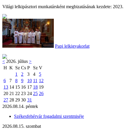
Világi lelkipásztori munkatársként megbizatásának kezdete: 2023.
Papi lelkigyakorlat
<
2026. július
>
H
K
Sz
Cs
P
Sz
V
1
2
3
4
5
6
7
8
9
10
11
12
13
14
15
16
17
18
19
20
21
22
23
24
25
26
27
28
29
30
31
2026.08.14. péntek
Székesfehérvár fogadalmi szentmiséje
2026.08.15. szombat