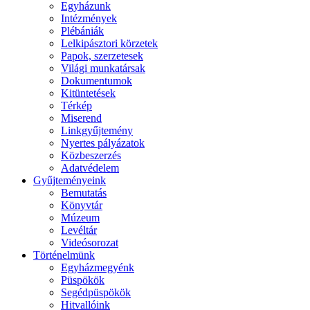
Egyházunk
Intézmények
Plébániák
Lelkipásztori körzetek
Papok, szerzetesek
Világi munkatársak
Dokumentumok
Kitüntetések
Térkép
Miserend
Linkgyűjtemény
Nyertes pályázatok
Közbeszerzés
Adatvédelem
Gyűjteményeink
Bemutatás
Könyvtár
Múzeum
Levéltár
Videósorozat
Történelmünk
Egyházmegyénk
Püspökök
Segédpüspökök
Hitvallóink