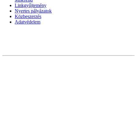
Linkgyűjtemény
Nyertes pályázatok
Közbeszerzés
Adatvédelem