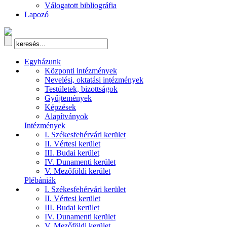
Válogatott bibliográfia
Lapozó
Egyházunk
Központi intézmények
Nevelési, oktatási intézmények
Testületek, bizottságok
Gyűjtemények
Képzések
Alapítványok
Intézmények
I. Székesfehérvári kerület
II. Vértesi kerület
III. Budai kerület
IV. Dunamenti kerület
V. Mezőföldi kerület
Plébániák
I. Székesfehérvári kerület
II. Vértesi kerület
III. Budai kerület
IV. Dunamenti kerület
V. Mezőföldi kerület