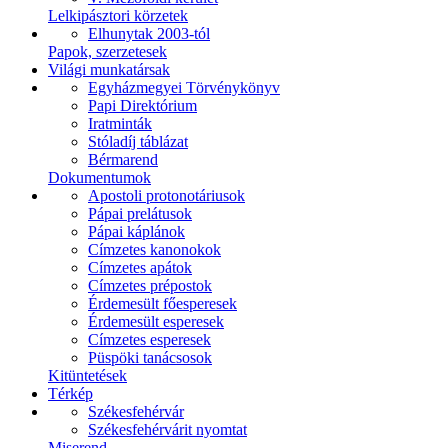
Lelkipásztori körzetek
Elhunytak 2003-tól
Papok, szerzetesek
Világi munkatársak
Egyházmegyei Törvénykönyv
Papi Direktórium
Iratminták
Stóladíj táblázat
Bérmarend
Dokumentumok
Apostoli protonotáriusok
Pápai prelátusok
Pápai káplánok
Címzetes kanonokok
Címzetes apátok
Címzetes prépostok
Érdemesült főesperesek
Érdemesült esperesek
Címzetes esperesek
Püspöki tanácsosok
Kitüntetések
Térkép
Székesfehérvár
Székesfehérvárit nyomtat
Miserend