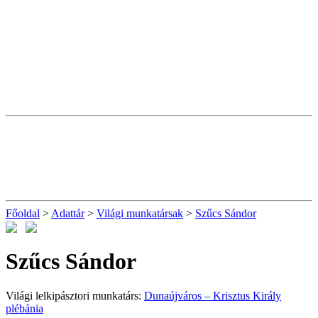
Főoldal
>
Adattár
>
Világi munkatársak
>
Szűcs Sándor
Szűcs Sándor
Világi lelkipásztori munkatárs:
Dunaújváros – Krisztus Király
plébánia