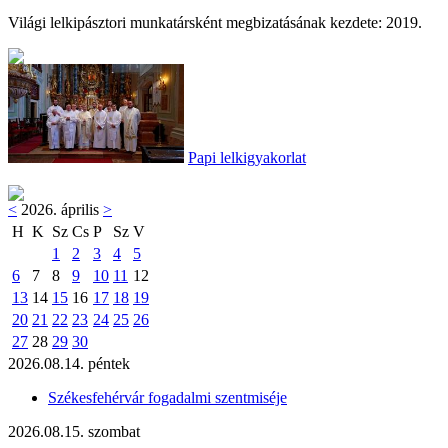
Világi lelkipásztori munkatársként megbizatásának kezdete: 2019.
Papi lelkigyakorlat
<
2026. április
>
H
K
Sz
Cs
P
Sz
V
1
2
3
4
5
6
7
8
9
10
11
12
13
14
15
16
17
18
19
20
21
22
23
24
25
26
27
28
29
30
2026.08.14. péntek
Székesfehérvár fogadalmi szentmiséje
2026.08.15. szombat