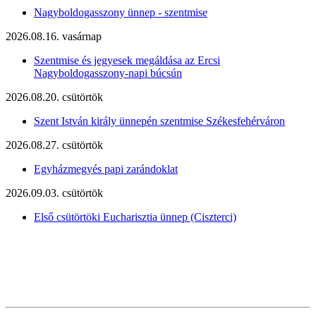
Nagyboldogasszony ünnep - szentmise
2026.08.16. vasárnap
Szentmise és jegyesek megáldása az Ercsi
Nagyboldogasszony-napi búcsún
2026.08.20. csütörtök
Szent István király ünnepén szentmise Székesfehérváron
2026.08.27. csütörtök
Egyházmegyés papi zarándoklat
2026.09.03. csütörtök
Első csütörtöki Eucharisztia ünnep (Ciszterci)