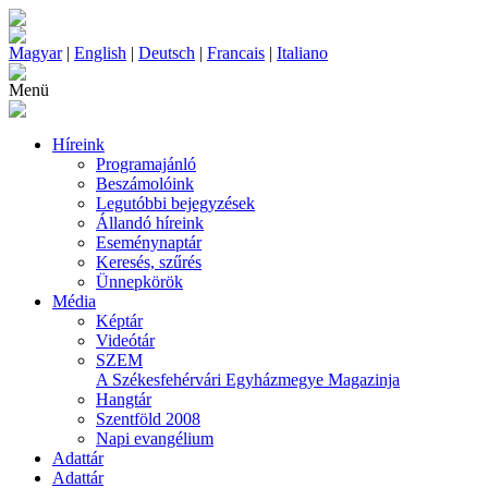
Magyar
|
English
|
Deutsch
|
Francais
|
Italiano
Menü
Híreink
Programajánló
Beszámolóink
Legutóbbi bejegyzések
Állandó híreink
Eseménynaptár
Keresés, szűrés
Ünnepkörök
Média
Képtár
Videótár
SZEM
A Székesfehérvári Egyházmegye Magazinja
Hangtár
Szentföld 2008
Napi evangélium
Adattár
Adattár