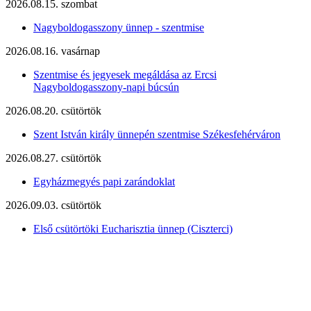
2026.08.15. szombat
Nagyboldogasszony ünnep - szentmise
2026.08.16. vasárnap
Szentmise és jegyesek megáldása az Ercsi
Nagyboldogasszony-napi búcsún
2026.08.20. csütörtök
Szent István király ünnepén szentmise Székesfehérváron
2026.08.27. csütörtök
Egyházmegyés papi zarándoklat
2026.09.03. csütörtök
Első csütörtöki Eucharisztia ünnep (Ciszterci)