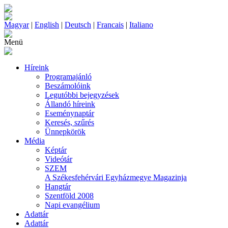
Magyar
|
English
|
Deutsch
|
Francais
|
Italiano
Menü
Híreink
Programajánló
Beszámolóink
Legutóbbi bejegyzések
Állandó híreink
Eseménynaptár
Keresés, szűrés
Ünnepkörök
Média
Képtár
Videótár
SZEM
A Székesfehérvári Egyházmegye Magazinja
Hangtár
Szentföld 2008
Napi evangélium
Adattár
Adattár