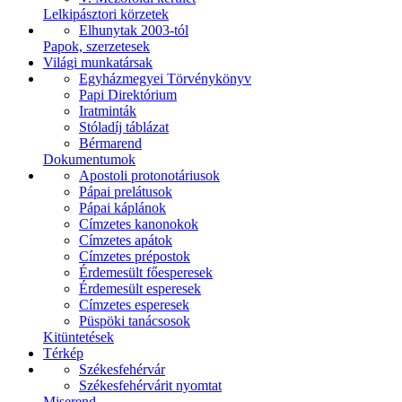
Lelkipásztori körzetek
Elhunytak 2003-tól
Papok, szerzetesek
Világi munkatársak
Egyházmegyei Törvénykönyv
Papi Direktórium
Iratminták
Stóladíj táblázat
Bérmarend
Dokumentumok
Apostoli protonotáriusok
Pápai prelátusok
Pápai káplánok
Címzetes kanonokok
Címzetes apátok
Címzetes prépostok
Érdemesült főesperesek
Érdemesült esperesek
Címzetes esperesek
Püspöki tanácsosok
Kitüntetések
Térkép
Székesfehérvár
Székesfehérvárit nyomtat
Miserend