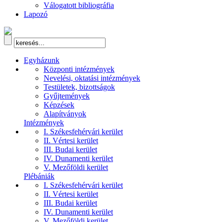
Válogatott bibliográfia
Lapozó
Egyházunk
Központi intézmények
Nevelési, oktatási intézmények
Testületek, bizottságok
Gyűjtemények
Képzések
Alapítványok
Intézmények
I. Székesfehérvári kerület
II. Vértesi kerület
III. Budai kerület
IV. Dunamenti kerület
V. Mezőföldi kerület
Plébániák
I. Székesfehérvári kerület
II. Vértesi kerület
III. Budai kerület
IV. Dunamenti kerület
V. Mezőföldi kerület