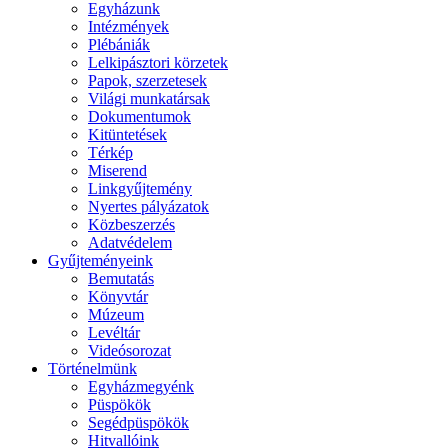
Egyházunk
Intézmények
Plébániák
Lelkipásztori körzetek
Papok, szerzetesek
Világi munkatársak
Dokumentumok
Kitüntetések
Térkép
Miserend
Linkgyűjtemény
Nyertes pályázatok
Közbeszerzés
Adatvédelem
Gyűjteményeink
Bemutatás
Könyvtár
Múzeum
Levéltár
Videósorozat
Történelmünk
Egyházmegyénk
Püspökök
Segédpüspökök
Hitvallóink