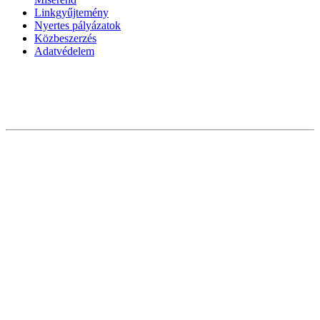
Linkgyűjtemény
Nyertes pályázatok
Közbeszerzés
Adatvédelem