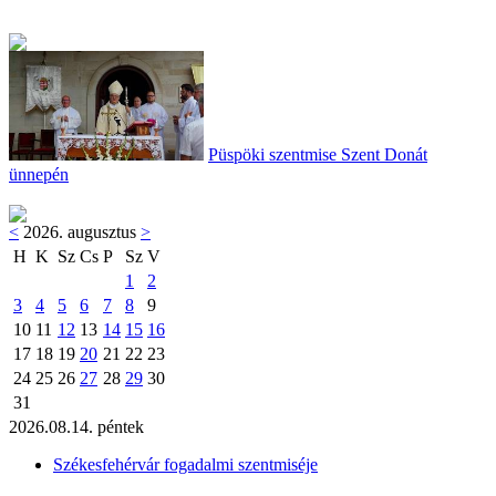
Püspöki szentmise Szent Donát
ünnepén
<
2026. augusztus
>
H
K
Sz
Cs
P
Sz
V
1
2
3
4
5
6
7
8
9
10
11
12
13
14
15
16
17
18
19
20
21
22
23
24
25
26
27
28
29
30
31
2026.08.14. péntek
Székesfehérvár fogadalmi szentmiséje