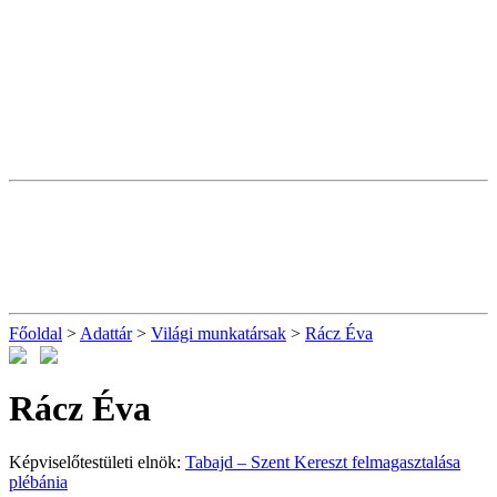
Főoldal
>
Adattár
>
Világi munkatársak
>
Rácz Éva
Rácz Éva
Képviselőtestületi elnök:
Tabajd – Szent Kereszt felmagasztalása
plébánia