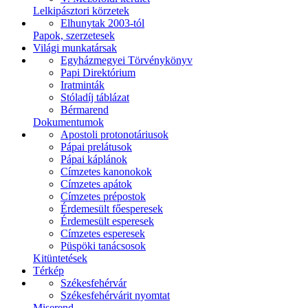
Lelkipásztori körzetek
Elhunytak 2003-tól
Papok, szerzetesek
Világi munkatársak
Egyházmegyei Törvénykönyv
Papi Direktórium
Iratminták
Stóladíj táblázat
Bérmarend
Dokumentumok
Apostoli protonotáriusok
Pápai prelátusok
Pápai káplánok
Címzetes kanonokok
Címzetes apátok
Címzetes prépostok
Érdemesült főesperesek
Érdemesült esperesek
Címzetes esperesek
Püspöki tanácsosok
Kitüntetések
Térkép
Székesfehérvár
Székesfehérvárit nyomtat
Miserend