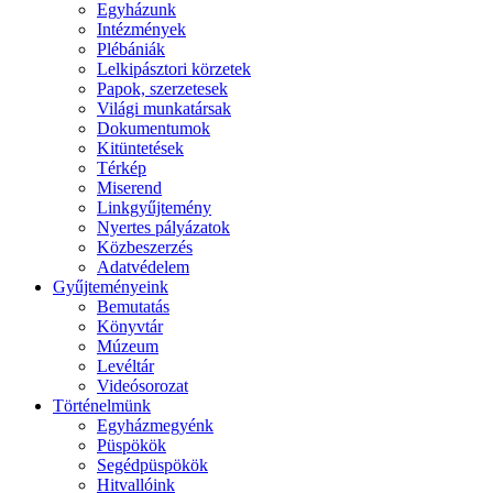
Egyházunk
Intézmények
Plébániák
Lelkipásztori körzetek
Papok, szerzetesek
Világi munkatársak
Dokumentumok
Kitüntetések
Térkép
Miserend
Linkgyűjtemény
Nyertes pályázatok
Közbeszerzés
Adatvédelem
Gyűjteményeink
Bemutatás
Könyvtár
Múzeum
Levéltár
Videósorozat
Történelmünk
Egyházmegyénk
Püspökök
Segédpüspökök
Hitvallóink