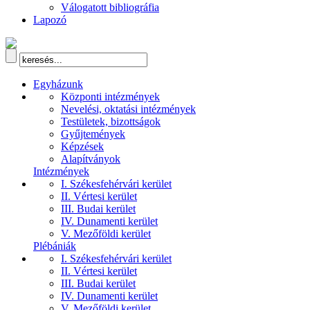
Válogatott bibliográfia
Lapozó
Egyházunk
Központi intézmények
Nevelési, oktatási intézmények
Testületek, bizottságok
Gyűjtemények
Képzések
Alapítványok
Intézmények
I. Székesfehérvári kerület
II. Vértesi kerület
III. Budai kerület
IV. Dunamenti kerület
V. Mezőföldi kerület
Plébániák
I. Székesfehérvári kerület
II. Vértesi kerület
III. Budai kerület
IV. Dunamenti kerület
V. Mezőföldi kerület