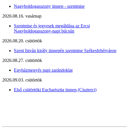
Nagyboldogasszony ünnep - szentmise
2026.08.16. vasárnap
Szentmise és jegyesek megáldása az Ercsi
Nagyboldogasszony-napi búcsún
2026.08.20. csütörtök
Szent István király ünnepén szentmise Székesfehérváron
2026.08.27. csütörtök
Egyházmegyés papi zarándoklat
2026.09.03. csütörtök
Első csütörtöki Eucharisztia ünnep (Ciszterci)