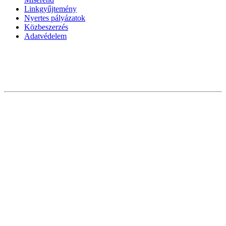
Linkgyűjtemény
Nyertes pályázatok
Közbeszerzés
Adatvédelem