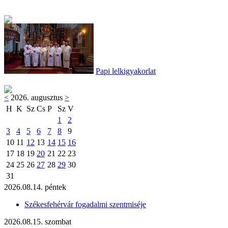
Papi lelkigyakorlat
<
2026. augusztus
>
H
K
Sz
Cs
P
Sz
V
1
2
3
4
5
6
7
8
9
10
11
12
13
14
15
16
17
18
19
20
21
22
23
24
25
26
27
28
29
30
31
2026.08.14. péntek
Székesfehérvár fogadalmi szentmiséje
2026.08.15. szombat