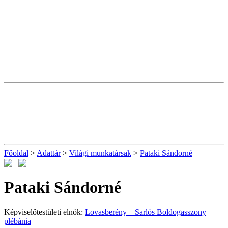
Főoldal
>
Adattár
>
Világi munkatársak
>
Pataki Sándorné
Pataki Sándorné
Képviselőtestületi elnök:
Lovasberény – Sarlós Boldogasszony
plébánia