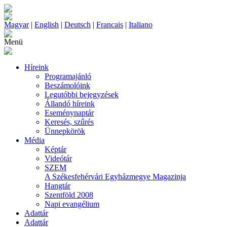
Magyar
|
English
|
Deutsch
|
Francais
|
Italiano
Menü
Híreink
Programajánló
Beszámolóink
Legutóbbi bejegyzések
Állandó híreink
Eseménynaptár
Keresés, szűrés
Ünnepkörök
Média
Képtár
Videótár
SZEM
A Székesfehérvári Egyházmegye Magazinja
Hangtár
Szentföld 2008
Napi evangélium
Adattár
Adattár