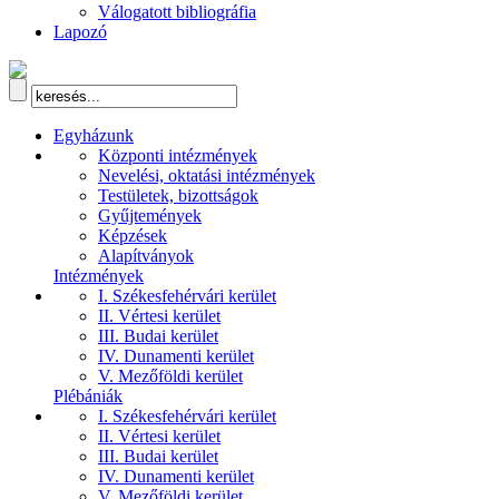
Válogatott bibliográfia
Lapozó
Egyházunk
Központi intézmények
Nevelési, oktatási intézmények
Testületek, bizottságok
Gyűjtemények
Képzések
Alapítványok
Intézmények
I. Székesfehérvári kerület
II. Vértesi kerület
III. Budai kerület
IV. Dunamenti kerület
V. Mezőföldi kerület
Plébániák
I. Székesfehérvári kerület
II. Vértesi kerület
III. Budai kerület
IV. Dunamenti kerület
V. Mezőföldi kerület