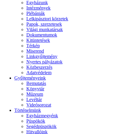
Egyházunk
Intézmények
Plébániák
Lelkipásztori körzetek
Papok, szerzetesek
Világi munkatársak
Dokumentumok
Kitüntetések
Térkép
Miserend
Linkgyűjtemény
Nyertes pályázatok
Közbeszerzés
Adatvédelem
Gyűjteményeink
Bemutatás
Könyvtár
Múzeum
Levéltár
Videósorozat
Történelmünk
Egyházmegyénk
Püspökök
Segédpüspökök
Hitvallóink