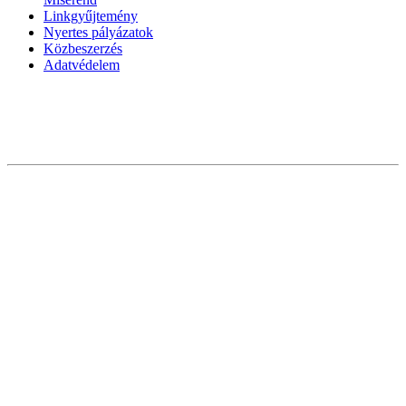
Linkgyűjtemény
Nyertes pályázatok
Közbeszerzés
Adatvédelem