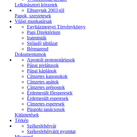
Lelkipásztori körzetek
Elhunytak 2003-tól
Papok, szerzetesek
Világi munkatársak
Egyházmegyei Törvénykönyv
Papi Direktórium
Iratminták
Stóladíj táblázat
Bérmarend
Dokumentumok
Apostoli protonotáriusok
Pápai prelátusok
Pápai káplánok
Címzetes kanonokok
Címzetes apátok
Címzetes prépostok
Érdemesült főesperesek
Érdemesült esperesek
Címzetes esperesek
Püspöki tanácsosok
Kitüntetések
Térkép
Székesfehérvár
Székesfehérvárit nyomtat
Miserend