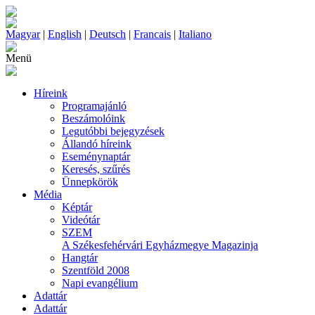
Magyar
|
English
|
Deutsch
|
Francais
|
Italiano
Menü
Híreink
Programajánló
Beszámolóink
Legutóbbi bejegyzések
Állandó híreink
Eseménynaptár
Keresés, szűrés
Ünnepkörök
Média
Képtár
Videótár
SZEM
A Székesfehérvári Egyházmegye Magazinja
Hangtár
Szentföld 2008
Napi evangélium
Adattár
Adattár