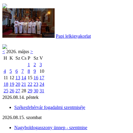
Papi lelkigyakorlat
<
2026. május
>
H
K
Sz
Cs
P
Sz
V
1
2
3
4
5
6
7
8
9
10
11
12
13
14
15
16
17
18
19
20
21
22
23
24
25
26
27
28
29
30
31
2026.08.14. péntek
Székesfehérvár fogadalmi szentmiséje
2026.08.15. szombat
Nagyboldogasszony ünnep - szentmise