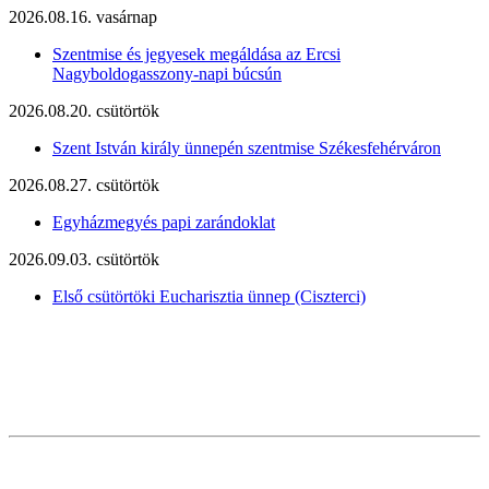
2026.08.16. vasárnap
Szentmise és jegyesek megáldása az Ercsi
Nagyboldogasszony-napi búcsún
2026.08.20. csütörtök
Szent István király ünnepén szentmise Székesfehérváron
2026.08.27. csütörtök
Egyházmegyés papi zarándoklat
2026.09.03. csütörtök
Első csütörtöki Eucharisztia ünnep (Ciszterci)