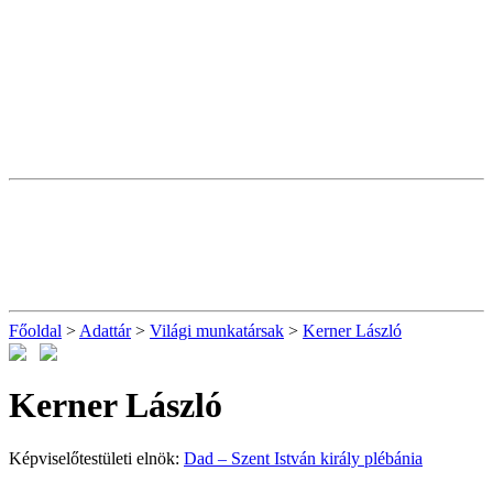
Főoldal
>
Adattár
>
Világi munkatársak
>
Kerner László
Kerner László
Képviselőtestületi elnök:
Dad – Szent István király plébánia