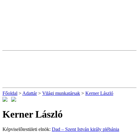
Főoldal
>
Adattár
>
Világi munkatársak
>
Kerner László
Kerner László
Képviselőtestületi elnök:
Dad – Szent István király plébánia