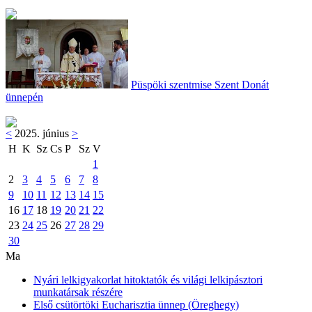
Püspöki szentmise Szent Donát
ünnepén
<
2025. június
>
H
K
Sz
Cs
P
Sz
V
1
2
3
4
5
6
7
8
9
10
11
12
13
14
15
16
17
18
19
20
21
22
23
24
25
26
27
28
29
30
Ma
Nyári lelkigyakorlat hitoktatók és világi lelkipásztori
munkatársak részére
Első csütörtöki Eucharisztia ünnep (Öreghegy)