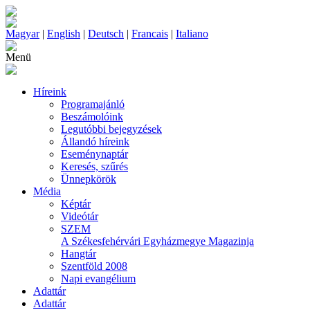
Magyar
|
English
|
Deutsch
|
Francais
|
Italiano
Menü
Híreink
Programajánló
Beszámolóink
Legutóbbi bejegyzések
Állandó híreink
Eseménynaptár
Keresés, szűrés
Ünnepkörök
Média
Képtár
Videótár
SZEM
A Székesfehérvári Egyházmegye Magazinja
Hangtár
Szentföld 2008
Napi evangélium
Adattár
Adattár