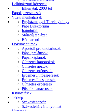
Lelkipásztori körzetek
Elhunytak 2003-tól
Papok, szerzetesek
Világi munkatársak
Egyházmegyei Törvénykönyv
Papi Direktórium
Iratminták
Stóladíj táblázat
Bérmarend
Dokumentumok
Apostoli protonotáriusok
Pápai prelátusok
Pápai káplánok
Címzetes kanonokok
Címzetes apátok
Címzetes prépostok
Érdemesült főesperesek
Érdemesült esperesek
Címzetes esperesek
Püspöki tanácsosok
Kitüntetések
Térkép
Székesfehérvár
Székesfehérvárit nyomtat
Miserend