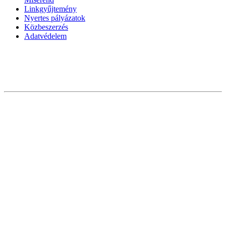
Linkgyűjtemény
Nyertes pályázatok
Közbeszerzés
Adatvédelem