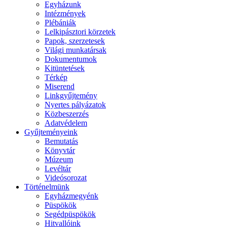
Egyházunk
Intézmények
Plébániák
Lelkipásztori körzetek
Papok, szerzetesek
Világi munkatársak
Dokumentumok
Kitüntetések
Térkép
Miserend
Linkgyűjtemény
Nyertes pályázatok
Közbeszerzés
Adatvédelem
Gyűjteményeink
Bemutatás
Könyvtár
Múzeum
Levéltár
Videósorozat
Történelmünk
Egyházmegyénk
Püspökök
Segédpüspökök
Hitvallóink