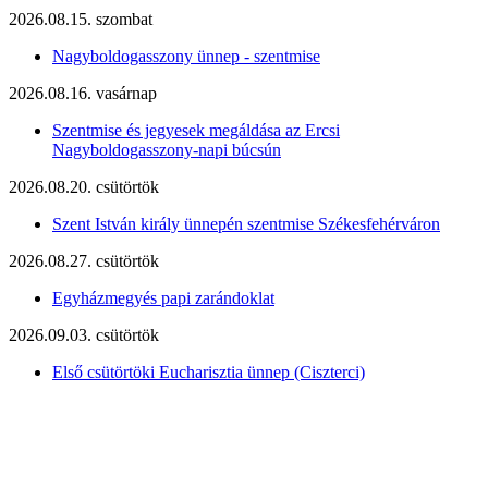
2026.08.15. szombat
Nagyboldogasszony ünnep - szentmise
2026.08.16. vasárnap
Szentmise és jegyesek megáldása az Ercsi
Nagyboldogasszony-napi búcsún
2026.08.20. csütörtök
Szent István király ünnepén szentmise Székesfehérváron
2026.08.27. csütörtök
Egyházmegyés papi zarándoklat
2026.09.03. csütörtök
Első csütörtöki Eucharisztia ünnep (Ciszterci)