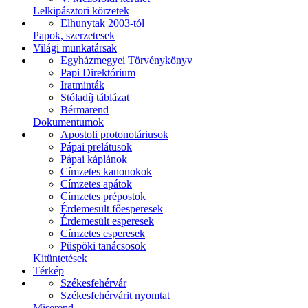
Lelkipásztori körzetek
Elhunytak 2003-tól
Papok, szerzetesek
Világi munkatársak
Egyházmegyei Törvénykönyv
Papi Direktórium
Iratminták
Stóladíj táblázat
Bérmarend
Dokumentumok
Apostoli protonotáriusok
Pápai prelátusok
Pápai káplánok
Címzetes kanonokok
Címzetes apátok
Címzetes prépostok
Érdemesült főesperesek
Érdemesült esperesek
Címzetes esperesek
Püspöki tanácsosok
Kitüntetések
Térkép
Székesfehérvár
Székesfehérvárit nyomtat
Miserend