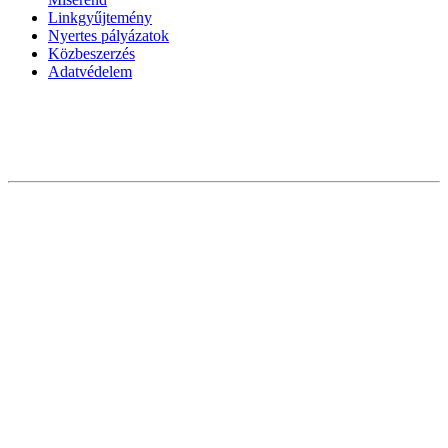
Linkgyűjtemény
Nyertes pályázatok
Közbeszerzés
Adatvédelem