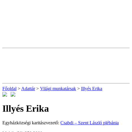
Főoldal
>
Adattár
>
Világi munkatársak
>
Illyés Erika
Illyés Erika
Egyházközségi karitászvezető:
Csabdi – Szent László plébánia