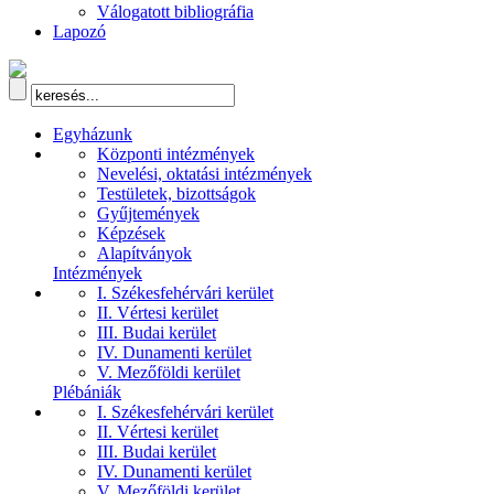
Válogatott bibliográfia
Lapozó
Egyházunk
Központi intézmények
Nevelési, oktatási intézmények
Testületek, bizottságok
Gyűjtemények
Képzések
Alapítványok
Intézmények
I. Székesfehérvári kerület
II. Vértesi kerület
III. Budai kerület
IV. Dunamenti kerület
V. Mezőföldi kerület
Plébániák
I. Székesfehérvári kerület
II. Vértesi kerület
III. Budai kerület
IV. Dunamenti kerület
V. Mezőföldi kerület