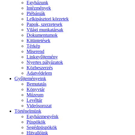
Egyházunk
Intézmények
Plébániák
Lelkipásztori körzetek
Papok, szerzetesek
Világi munkatársak
Dokumentumok
Kitüntetések
Térkép
Miserend
Linkgyűjtemény
Nyertes pályázatok
Közbeszerzés
Adatvédelem
Gyűjteményeink
Bemutatás
Könyvtár
Múzeum
Levéltár
Videósorozat
Történelmünk
Egyházmegyénk
Püspökök
Segédpüspökök
Hitvallóink