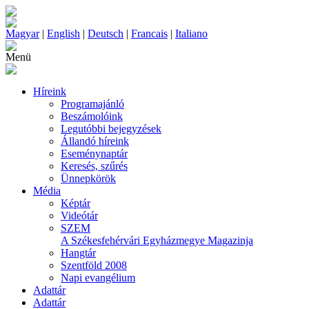
Magyar
|
English
|
Deutsch
|
Francais
|
Italiano
Menü
Híreink
Programajánló
Beszámolóink
Legutóbbi bejegyzések
Állandó híreink
Eseménynaptár
Keresés, szűrés
Ünnepkörök
Média
Képtár
Videótár
SZEM
A Székesfehérvári Egyházmegye Magazinja
Hangtár
Szentföld 2008
Napi evangélium
Adattár
Adattár