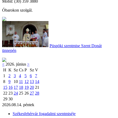
Mobil: (30) 359 3880
Óbarokon szolgál.
Püspöki szentmise Szent Donát
ünnepén
<
2026. június
>
H
K
Sz
Cs
P
Sz
V
1
2
3
4
5
6
7
8
9
10
11
12
13
14
15
16
17
18
19
20
21
22
23
24
25
26
27
28
29
30
2026.08.14. péntek
Székesfehérvár fogadalmi szentmiséje