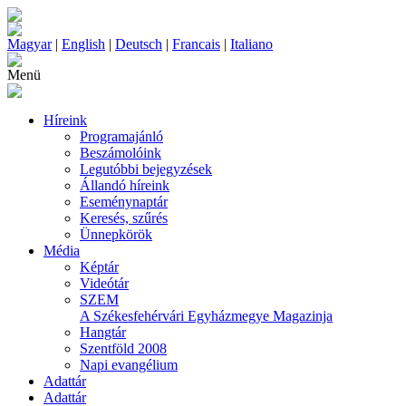
Magyar
|
English
|
Deutsch
|
Francais
|
Italiano
Menü
Híreink
Programajánló
Beszámolóink
Legutóbbi bejegyzések
Állandó híreink
Eseménynaptár
Keresés, szűrés
Ünnepkörök
Média
Képtár
Videótár
SZEM
A Székesfehérvári Egyházmegye Magazinja
Hangtár
Szentföld 2008
Napi evangélium
Adattár
Adattár