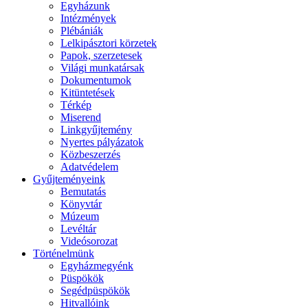
Egyházunk
Intézmények
Plébániák
Lelkipásztori körzetek
Papok, szerzetesek
Világi munkatársak
Dokumentumok
Kitüntetések
Térkép
Miserend
Linkgyűjtemény
Nyertes pályázatok
Közbeszerzés
Adatvédelem
Gyűjteményeink
Bemutatás
Könyvtár
Múzeum
Levéltár
Videósorozat
Történelmünk
Egyházmegyénk
Püspökök
Segédpüspökök
Hitvallóink