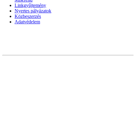
Linkgyűjtemény
Nyertes pályázatok
Közbeszerzés
Adatvédelem