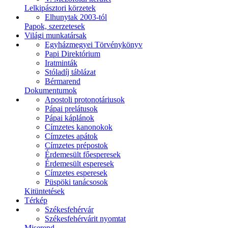
Lelkipásztori körzetek
Elhunytak 2003-tól
Papok, szerzetesek
Világi munkatársak
Egyházmegyei Törvénykönyv
Papi Direktórium
Iratminták
Stóladíj táblázat
Bérmarend
Dokumentumok
Apostoli protonotáriusok
Pápai prelátusok
Pápai káplánok
Címzetes kanonokok
Címzetes apátok
Címzetes prépostok
Érdemesült főesperesek
Érdemesült esperesek
Címzetes esperesek
Püspöki tanácsosok
Kitüntetések
Térkép
Székesfehérvár
Székesfehérvárit nyomtat
Miserend