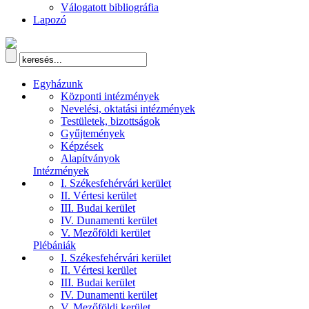
Válogatott bibliográfia
Lapozó
Egyházunk
Központi intézmények
Nevelési, oktatási intézmények
Testületek, bizottságok
Gyűjtemények
Képzések
Alapítványok
Intézmények
I. Székesfehérvári kerület
II. Vértesi kerület
III. Budai kerület
IV. Dunamenti kerület
V. Mezőföldi kerület
Plébániák
I. Székesfehérvári kerület
II. Vértesi kerület
III. Budai kerület
IV. Dunamenti kerület
V. Mezőföldi kerület