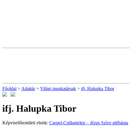
Főoldal
>
Adattár
>
Világi munkatársak
>
ifj. Halupka Tibor
ifj. Halupka Tibor
Képviselőtestületi elnök:
Csepel-Csillagtelep – Jézus Szíve plébánia