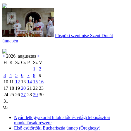
Püspöki szentmise Szent Donát
ünnepén
<
2026. augusztus
>
H
K
Sz
Cs
P
Sz
V
1
2
3
4
5
6
7
8
9
10
11
12
13
14
15
16
17
18
19
20
21
22
23
24
25
26
27
28
29
30
31
Ma
Nyári lelkigyakorlat hitoktatók és világi lelkipásztori
munkatársak részére
Első csütörtöki Eucharisztia ünnep (Öreghegy)