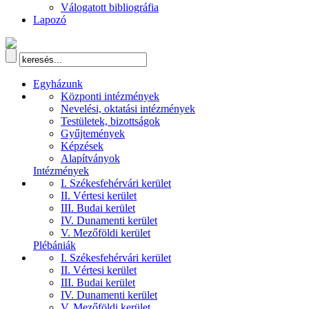
Válogatott bibliográfia
Lapozó
Egyházunk
Központi intézmények
Nevelési, oktatási intézmények
Testületek, bizottságok
Gyűjtemények
Képzések
Alapítványok
Intézmények
I. Székesfehérvári kerület
II. Vértesi kerület
III. Budai kerület
IV. Dunamenti kerület
V. Mezőföldi kerület
Plébániák
I. Székesfehérvári kerület
II. Vértesi kerület
III. Budai kerület
IV. Dunamenti kerület
V. Mezőföldi kerület