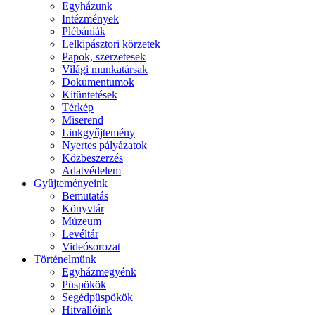
Egyházunk
Intézmények
Plébániák
Lelkipásztori körzetek
Papok, szerzetesek
Világi munkatársak
Dokumentumok
Kitüntetések
Térkép
Miserend
Linkgyűjtemény
Nyertes pályázatok
Közbeszerzés
Adatvédelem
Gyűjteményeink
Bemutatás
Könyvtár
Múzeum
Levéltár
Videósorozat
Történelmünk
Egyházmegyénk
Püspökök
Segédpüspökök
Hitvallóink