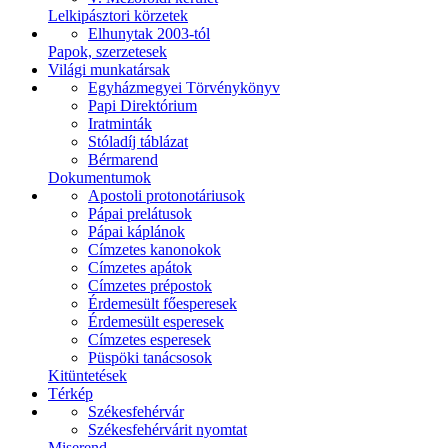
Lelkipásztori körzetek
Elhunytak 2003-tól
Papok, szerzetesek
Világi munkatársak
Egyházmegyei Törvénykönyv
Papi Direktórium
Iratminták
Stóladíj táblázat
Bérmarend
Dokumentumok
Apostoli protonotáriusok
Pápai prelátusok
Pápai káplánok
Címzetes kanonokok
Címzetes apátok
Címzetes prépostok
Érdemesült főesperesek
Érdemesült esperesek
Címzetes esperesek
Püspöki tanácsosok
Kitüntetések
Térkép
Székesfehérvár
Székesfehérvárit nyomtat
Miserend