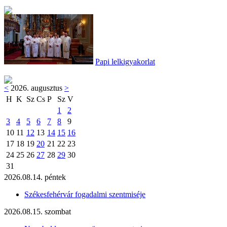
Papi lelkigyakorlat
<
2026. augusztus
>
H
K
Sz
Cs
P
Sz
V
1
2
3
4
5
6
7
8
9
10
11
12
13
14
15
16
17
18
19
20
21
22
23
24
25
26
27
28
29
30
31
2026.08.14. péntek
Székesfehérvár fogadalmi szentmiséje
2026.08.15. szombat