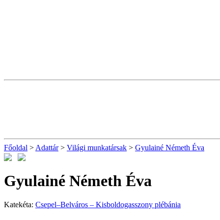
Főoldal
>
Adattár
>
Világi munkatársak
>
Gyulainé Németh Éva
Gyulainé Németh Éva
Katekéta:
Csepel–Belváros – Kisboldogasszony plébánia