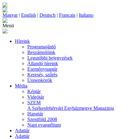
Magyar
|
English
|
Deutsch
|
Francais
|
Italiano
Menü
Híreink
Programajánló
Beszámolóink
Legutóbbi bejegyzések
Állandó híreink
Eseménynaptár
Keresés, szűrés
Ünnepkörök
Média
Képtár
Videótár
SZEM
A Székesfehérvári Egyházmegye Magazinja
Hangtár
Szentföld 2008
Napi evangélium
Adattár
Adattár