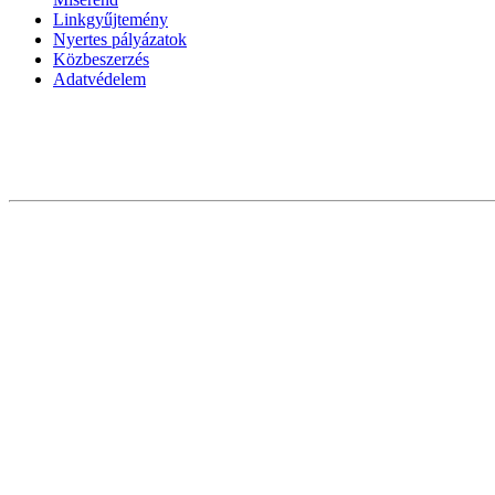
Linkgyűjtemény
Nyertes pályázatok
Közbeszerzés
Adatvédelem