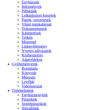
Egyházunk
Intézmények
Plébániák
Lelkipásztori körzetek
Papok, szerzetesek
Világi munkatársak
Dokumentumok
Kitüntetések
Térkép
Miserend
Linkgyűjtemény
Nyertes pályázatok
Közbeszerzés
Adatvédelem
Gyűjteményeink
Bemutatás
Könyvtár
Múzeum
Levéltár
Videósorozat
Történelmünk
Egyházmegyénk
Püspökök
Segédpüspökök
Hitvallóink