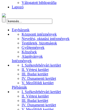
Válogatott bibliográfia
Lapozó
Egyházunk
Központi intézmények
Nevelési, oktatási intézmények
Testületek, bizottságok
Gyűjtemények
Képzések
Alapítványok
Intézmények
I. Székesfehérvári kerület
II. Vértesi kerület
III. Budai kerület
IV. Dunamenti kerület
V. Mezőföldi kerület
Plébániák
I. Székesfehérvári kerület
II. Vértesi kerület
III. Budai kerület
IV. Dunamenti kerület
V. Mezőföldi kerület