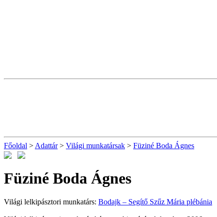
Főoldal
>
Adattár
>
Világi munkatársak
>
Füziné Boda Ágnes
Füziné Boda Ágnes
Világi lelkipásztori munkatárs:
Bodajk – Segítő Szűz Mária plébánia