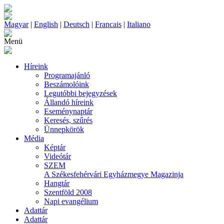
Magyar
|
English
|
Deutsch
|
Francais
|
Italiano
Menü
Híreink
Programajánló
Beszámolóink
Legutóbbi bejegyzések
Állandó híreink
Eseménynaptár
Keresés, szűrés
Ünnepkörök
Média
Képtár
Videótár
SZEM
A Székesfehérvári Egyházmegye Magazinja
Hangtár
Szentföld 2008
Napi evangélium
Adattár
Adattár