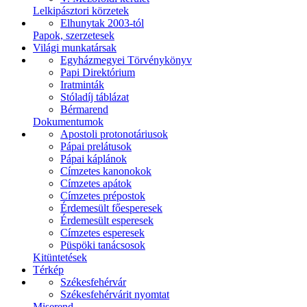
Lelkipásztori körzetek
Elhunytak 2003-tól
Papok, szerzetesek
Világi munkatársak
Egyházmegyei Törvénykönyv
Papi Direktórium
Iratminták
Stóladíj táblázat
Bérmarend
Dokumentumok
Apostoli protonotáriusok
Pápai prelátusok
Pápai káplánok
Címzetes kanonokok
Címzetes apátok
Címzetes prépostok
Érdemesült főesperesek
Érdemesült esperesek
Címzetes esperesek
Püspöki tanácsosok
Kitüntetések
Térkép
Székesfehérvár
Székesfehérvárit nyomtat
Miserend