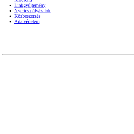
Linkgyűjtemény
Nyertes pályázatok
Közbeszerzés
Adatvédelem