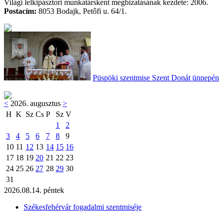
Világi lelkipásztori munkatársként megbizatásának kezdete: 2006.
Postacím:
8053 Bodajk, Petőfi u. 64/1.
Püspöki szentmise Szent Donát ünnepén
<
2026. augusztus
>
H
K
Sz
Cs
P
Sz
V
1
2
3
4
5
6
7
8
9
10
11
12
13
14
15
16
17
18
19
20
21
22
23
24
25
26
27
28
29
30
31
2026.08.14. péntek
Székesfehérvár fogadalmi szentmiséje