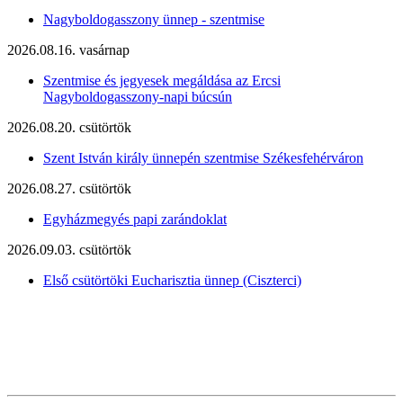
Nagyboldogasszony ünnep - szentmise
2026.08.16. vasárnap
Szentmise és jegyesek megáldása az Ercsi
Nagyboldogasszony-napi búcsún
2026.08.20. csütörtök
Szent István király ünnepén szentmise Székesfehérváron
2026.08.27. csütörtök
Egyházmegyés papi zarándoklat
2026.09.03. csütörtök
Első csütörtöki Eucharisztia ünnep (Ciszterci)