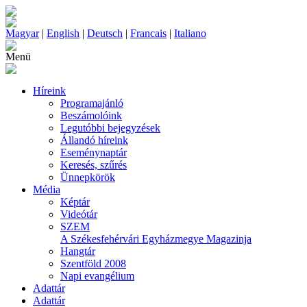
Magyar
|
English
|
Deutsch
|
Francais
|
Italiano
Menü
Híreink
Programajánló
Beszámolóink
Legutóbbi bejegyzések
Állandó híreink
Eseménynaptár
Keresés, szűrés
Ünnepkörök
Média
Képtár
Videótár
SZEM
A Székesfehérvári Egyházmegye Magazinja
Hangtár
Szentföld 2008
Napi evangélium
Adattár
Adattár