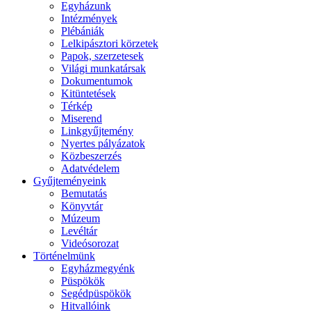
Egyházunk
Intézmények
Plébániák
Lelkipásztori körzetek
Papok, szerzetesek
Világi munkatársak
Dokumentumok
Kitüntetések
Térkép
Miserend
Linkgyűjtemény
Nyertes pályázatok
Közbeszerzés
Adatvédelem
Gyűjteményeink
Bemutatás
Könyvtár
Múzeum
Levéltár
Videósorozat
Történelmünk
Egyházmegyénk
Püspökök
Segédpüspökök
Hitvallóink