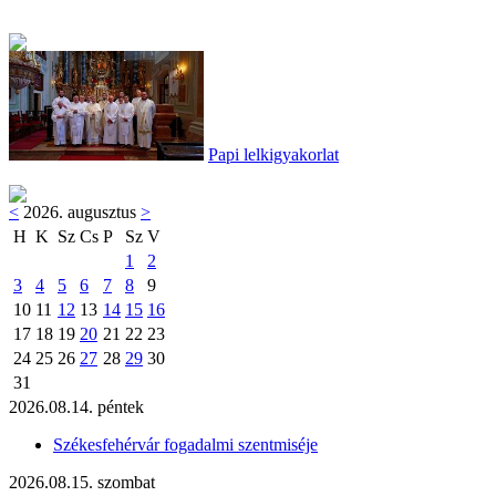
Papi lelkigyakorlat
<
2026. augusztus
>
H
K
Sz
Cs
P
Sz
V
1
2
3
4
5
6
7
8
9
10
11
12
13
14
15
16
17
18
19
20
21
22
23
24
25
26
27
28
29
30
31
2026.08.14. péntek
Székesfehérvár fogadalmi szentmiséje
2026.08.15. szombat