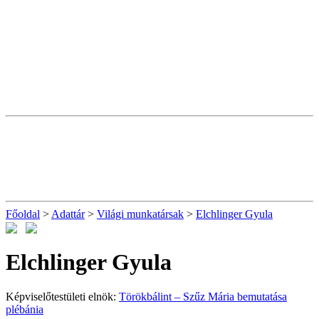
Főoldal
>
Adattár
>
Világi munkatársak
>
Elchlinger Gyula
Elchlinger Gyula
Képviselőtestületi elnök:
Törökbálint – Szűz Mária bemutatása
plébánia