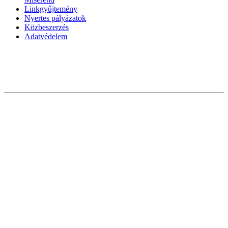
Linkgyűjtemény
Nyertes pályázatok
Közbeszerzés
Adatvédelem