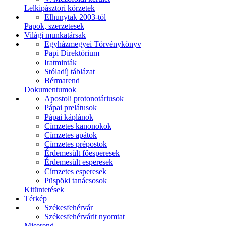
Lelkipásztori körzetek
Elhunytak 2003-tól
Papok, szerzetesek
Világi munkatársak
Egyházmegyei Törvénykönyv
Papi Direktórium
Iratminták
Stóladíj táblázat
Bérmarend
Dokumentumok
Apostoli protonotáriusok
Pápai prelátusok
Pápai káplánok
Címzetes kanonokok
Címzetes apátok
Címzetes prépostok
Érdemesült főesperesek
Érdemesült esperesek
Címzetes esperesek
Püspöki tanácsosok
Kitüntetések
Térkép
Székesfehérvár
Székesfehérvárit nyomtat
Miserend