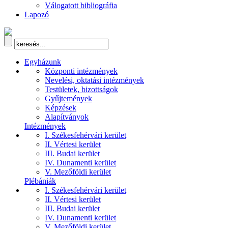
Válogatott bibliográfia
Lapozó
Egyházunk
Központi intézmények
Nevelési, oktatási intézmények
Testületek, bizottságok
Gyűjtemények
Képzések
Alapítványok
Intézmények
I. Székesfehérvári kerület
II. Vértesi kerület
III. Budai kerület
IV. Dunamenti kerület
V. Mezőföldi kerület
Plébániák
I. Székesfehérvári kerület
II. Vértesi kerület
III. Budai kerület
IV. Dunamenti kerület
V. Mezőföldi kerület