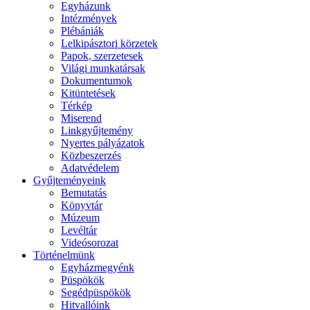
Egyházunk
Intézmények
Plébániák
Lelkipásztori körzetek
Papok, szerzetesek
Világi munkatársak
Dokumentumok
Kitüntetések
Térkép
Miserend
Linkgyűjtemény
Nyertes pályázatok
Közbeszerzés
Adatvédelem
Gyűjteményeink
Bemutatás
Könyvtár
Múzeum
Levéltár
Videósorozat
Történelmünk
Egyházmegyénk
Püspökök
Segédpüspökök
Hitvallóink