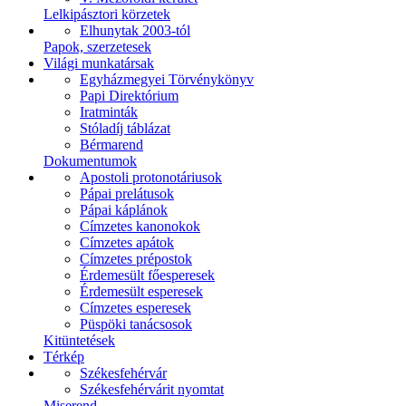
Lelkipásztori körzetek
Elhunytak 2003-tól
Papok, szerzetesek
Világi munkatársak
Egyházmegyei Törvénykönyv
Papi Direktórium
Iratminták
Stóladíj táblázat
Bérmarend
Dokumentumok
Apostoli protonotáriusok
Pápai prelátusok
Pápai káplánok
Címzetes kanonokok
Címzetes apátok
Címzetes prépostok
Érdemesült főesperesek
Érdemesült esperesek
Címzetes esperesek
Püspöki tanácsosok
Kitüntetések
Térkép
Székesfehérvár
Székesfehérvárit nyomtat
Miserend