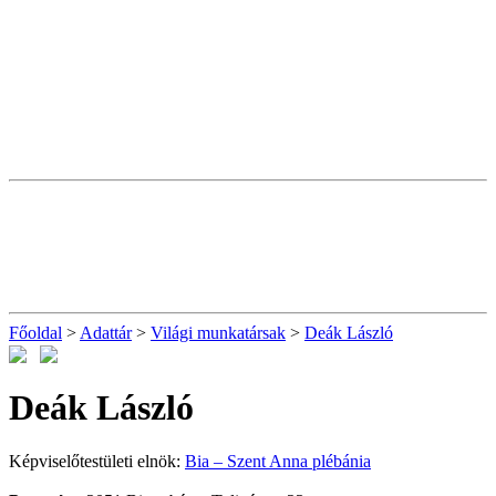
Főoldal
>
Adattár
>
Világi munkatársak
>
Deák László
Deák László
Képviselőtestületi elnök:
Bia – Szent Anna plébánia