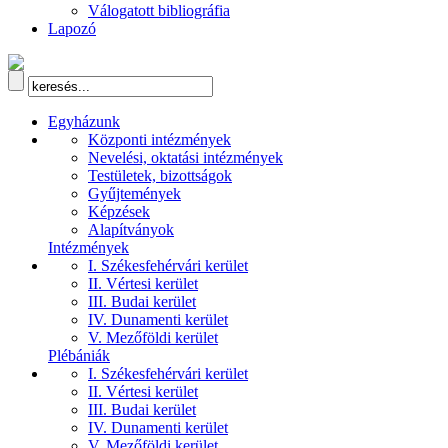
Válogatott bibliográfia
Lapozó
Egyházunk
Központi intézmények
Nevelési, oktatási intézmények
Testületek, bizottságok
Gyűjtemények
Képzések
Alapítványok
Intézmények
I. Székesfehérvári kerület
II. Vértesi kerület
III. Budai kerület
IV. Dunamenti kerület
V. Mezőföldi kerület
Plébániák
I. Székesfehérvári kerület
II. Vértesi kerület
III. Budai kerület
IV. Dunamenti kerület
V. Mezőföldi kerület