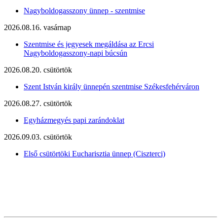
Nagyboldogasszony ünnep - szentmise
2026.08.16. vasárnap
Szentmise és jegyesek megáldása az Ercsi
Nagyboldogasszony-napi búcsún
2026.08.20. csütörtök
Szent István király ünnepén szentmise Székesfehérváron
2026.08.27. csütörtök
Egyházmegyés papi zarándoklat
2026.09.03. csütörtök
Első csütörtöki Eucharisztia ünnep (Ciszterci)