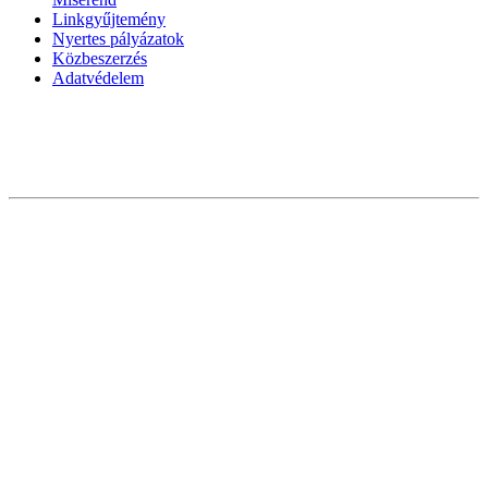
Linkgyűjtemény
Nyertes pályázatok
Közbeszerzés
Adatvédelem