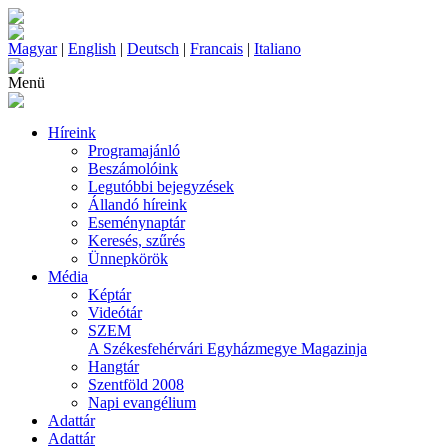
Magyar
|
English
|
Deutsch
|
Francais
|
Italiano
Menü
Híreink
Programajánló
Beszámolóink
Legutóbbi bejegyzések
Állandó híreink
Eseménynaptár
Keresés, szűrés
Ünnepkörök
Média
Képtár
Videótár
SZEM
A Székesfehérvári Egyházmegye Magazinja
Hangtár
Szentföld 2008
Napi evangélium
Adattár
Adattár