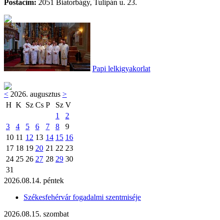
Postacím:
2051 Biatorbágy, Tulipán u. 23.
Papi lelkigyakorlat
<
2026. augusztus
>
H
K
Sz
Cs
P
Sz
V
1
2
3
4
5
6
7
8
9
10
11
12
13
14
15
16
17
18
19
20
21
22
23
24
25
26
27
28
29
30
31
2026.08.14. péntek
Székesfehérvár fogadalmi szentmiséje
2026.08.15. szombat