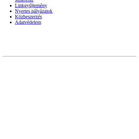
Linkgyűjtemény
Nyertes pályázatok
Közbeszerzés
Adatvédelem