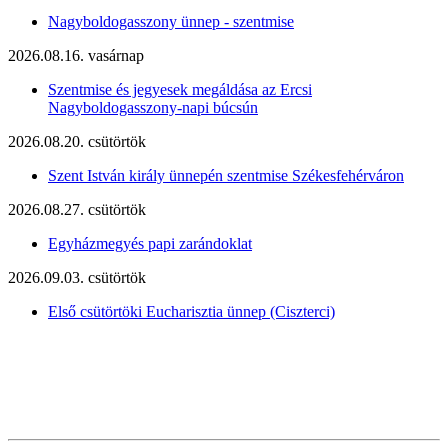
Nagyboldogasszony ünnep - szentmise
2026.08.16. vasárnap
Szentmise és jegyesek megáldása az Ercsi
Nagyboldogasszony-napi búcsún
2026.08.20. csütörtök
Szent István király ünnepén szentmise Székesfehérváron
2026.08.27. csütörtök
Egyházmegyés papi zarándoklat
2026.09.03. csütörtök
Első csütörtöki Eucharisztia ünnep (Ciszterci)