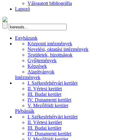
Válogatott bibliográfia
Lapozó
Egyházunk
Központi intézmények
Nevelési, oktatási intézmények
Testületek, bizottságok
Gyűjtemények
Képzések
Alapítványok
Intézmények
I. Székesfehérvári kerület
II. Vértesi kerület
III. Budai kerület
IV. Dunamenti kerület
V. Mezőföldi kerület
Plébániák
I. Székesfehérvári kerület
II. Vértesi kerület
III. Budai kerület
IV. Dunamenti kerület
V. Mezőföldi kerület