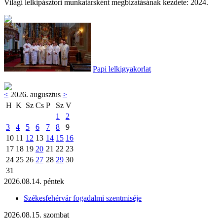
Világi lelkipásztori munkatársként megbizatásának kezdete: 2024.
Papi lelkigyakorlat
<
2026. augusztus
>
H
K
Sz
Cs
P
Sz
V
1
2
3
4
5
6
7
8
9
10
11
12
13
14
15
16
17
18
19
20
21
22
23
24
25
26
27
28
29
30
31
2026.08.14. péntek
Székesfehérvár fogadalmi szentmiséje
2026.08.15. szombat