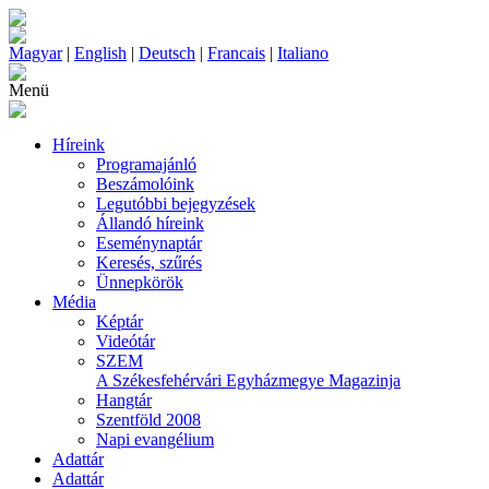
Magyar
|
English
|
Deutsch
|
Francais
|
Italiano
Menü
Híreink
Programajánló
Beszámolóink
Legutóbbi bejegyzések
Állandó híreink
Eseménynaptár
Keresés, szűrés
Ünnepkörök
Média
Képtár
Videótár
SZEM
A Székesfehérvári Egyházmegye Magazinja
Hangtár
Szentföld 2008
Napi evangélium
Adattár
Adattár