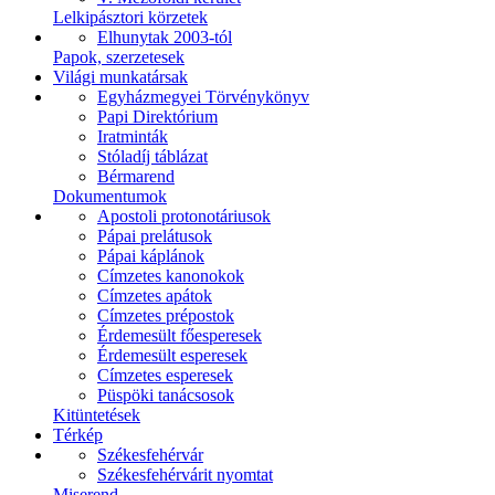
Lelkipásztori körzetek
Elhunytak 2003-tól
Papok, szerzetesek
Világi munkatársak
Egyházmegyei Törvénykönyv
Papi Direktórium
Iratminták
Stóladíj táblázat
Bérmarend
Dokumentumok
Apostoli protonotáriusok
Pápai prelátusok
Pápai káplánok
Címzetes kanonokok
Címzetes apátok
Címzetes prépostok
Érdemesült főesperesek
Érdemesült esperesek
Címzetes esperesek
Püspöki tanácsosok
Kitüntetések
Térkép
Székesfehérvár
Székesfehérvárit nyomtat
Miserend