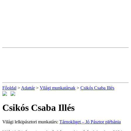
Főoldal
>
Adattár
>
Világi munkatársak
>
Csikós Csaba Illés
Csikós Csaba Illés
Világi lelkipásztori munkatárs:
Tárnokliget – Jó Pásztor plébánia