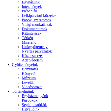
Egyházunk
Intézmények
Plébániák
Lelkipásztori körzetek
Papok, szerzetesek
Világi munkatársak
Dokumentumok
Kitüntetések
Térkép
Miserend
Linkgyűjtemény
Nyertes pályázatok
Közbeszerzés
Adatvédelem
Gyűjteményeink
Bemutatás
Könyvtár
Múzeum
Levéltár
Videósorozat
Történelmünk
Egyházmegyénk
Püspökök
Segédpüspökök
Hitvallóink