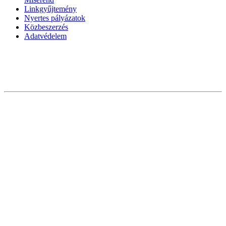
Linkgyűjtemény
Nyertes pályázatok
Közbeszerzés
Adatvédelem