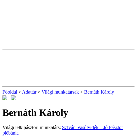
Főoldal
>
Adattár
>
Világi munkatársak
>
Bernáth Károly
Bernáth Károly
Világi lelkipásztori munkatárs:
Szfvár–Vasútvidék – Jó Pásztor
plébánia