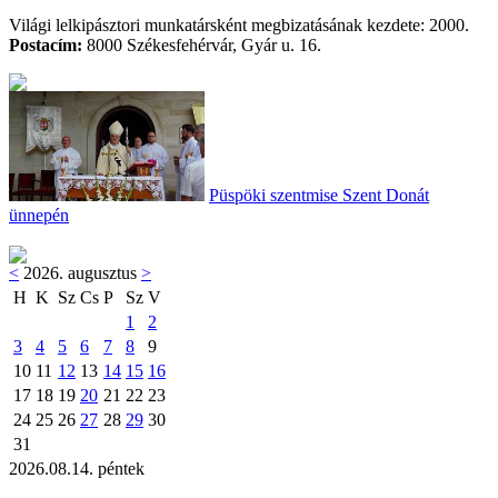
Világi lelkipásztori munkatársként megbizatásának kezdete: 2000.
Postacím:
8000 Székesfehérvár, Gyár u. 16.
Püspöki szentmise Szent Donát
ünnepén
<
2026. augusztus
>
H
K
Sz
Cs
P
Sz
V
1
2
3
4
5
6
7
8
9
10
11
12
13
14
15
16
17
18
19
20
21
22
23
24
25
26
27
28
29
30
31
2026.08.14. péntek