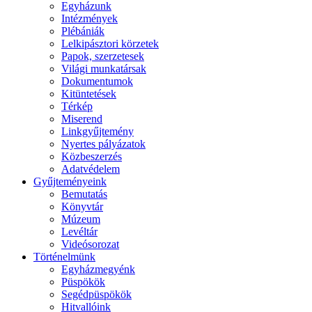
Egyházunk
Intézmények
Plébániák
Lelkipásztori körzetek
Papok, szerzetesek
Világi munkatársak
Dokumentumok
Kitüntetések
Térkép
Miserend
Linkgyűjtemény
Nyertes pályázatok
Közbeszerzés
Adatvédelem
Gyűjteményeink
Bemutatás
Könyvtár
Múzeum
Levéltár
Videósorozat
Történelmünk
Egyházmegyénk
Püspökök
Segédpüspökök
Hitvallóink