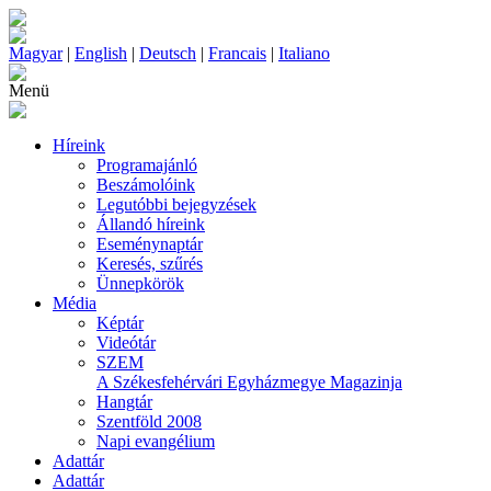
Magyar
|
English
|
Deutsch
|
Francais
|
Italiano
Menü
Híreink
Programajánló
Beszámolóink
Legutóbbi bejegyzések
Állandó híreink
Eseménynaptár
Keresés, szűrés
Ünnepkörök
Média
Képtár
Videótár
SZEM
A Székesfehérvári Egyházmegye Magazinja
Hangtár
Szentföld 2008
Napi evangélium
Adattár
Adattár