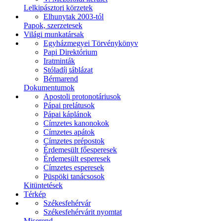
Lelkipásztori körzetek
Elhunytak 2003-tól
Papok, szerzetesek
Világi munkatársak
Egyházmegyei Törvénykönyv
Papi Direktórium
Iratminták
Stóladíj táblázat
Bérmarend
Dokumentumok
Apostoli protonotáriusok
Pápai prelátusok
Pápai káplánok
Címzetes kanonokok
Címzetes apátok
Címzetes prépostok
Érdemesült főesperesek
Érdemesült esperesek
Címzetes esperesek
Püspöki tanácsosok
Kitüntetések
Térkép
Székesfehérvár
Székesfehérvárit nyomtat
Miserend