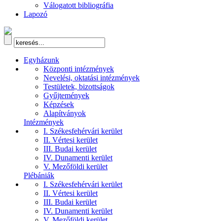
Válogatott bibliográfia
Lapozó
Egyházunk
Központi intézmények
Nevelési, oktatási intézmények
Testületek, bizottságok
Gyűjtemények
Képzések
Alapítványok
Intézmények
I. Székesfehérvári kerület
II. Vértesi kerület
III. Budai kerület
IV. Dunamenti kerület
V. Mezőföldi kerület
Plébániák
I. Székesfehérvári kerület
II. Vértesi kerület
III. Budai kerület
IV. Dunamenti kerület
V. Mezőföldi kerület