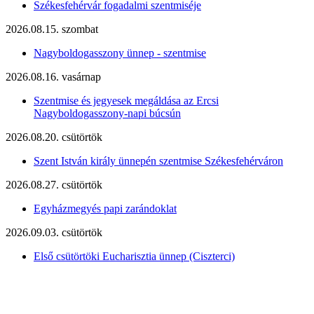
Székesfehérvár fogadalmi szentmiséje
2026.08.15. szombat
Nagyboldogasszony ünnep - szentmise
2026.08.16. vasárnap
Szentmise és jegyesek megáldása az Ercsi
Nagyboldogasszony-napi búcsún
2026.08.20. csütörtök
Szent István király ünnepén szentmise Székesfehérváron
2026.08.27. csütörtök
Egyházmegyés papi zarándoklat
2026.09.03. csütörtök
Első csütörtöki Eucharisztia ünnep (Ciszterci)