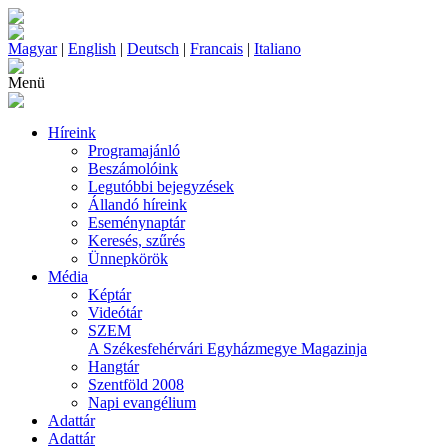
Magyar
|
English
|
Deutsch
|
Francais
|
Italiano
Menü
Híreink
Programajánló
Beszámolóink
Legutóbbi bejegyzések
Állandó híreink
Eseménynaptár
Keresés, szűrés
Ünnepkörök
Média
Képtár
Videótár
SZEM
A Székesfehérvári Egyházmegye Magazinja
Hangtár
Szentföld 2008
Napi evangélium
Adattár
Adattár