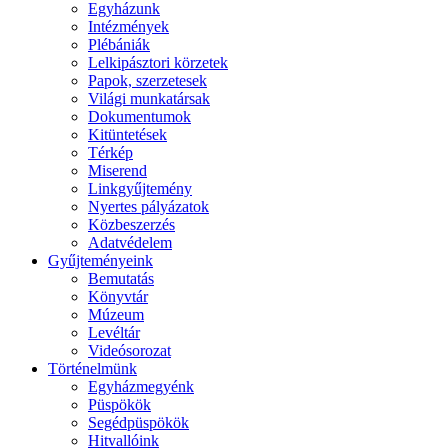
Egyházunk
Intézmények
Plébániák
Lelkipásztori körzetek
Papok, szerzetesek
Világi munkatársak
Dokumentumok
Kitüntetések
Térkép
Miserend
Linkgyűjtemény
Nyertes pályázatok
Közbeszerzés
Adatvédelem
Gyűjteményeink
Bemutatás
Könyvtár
Múzeum
Levéltár
Videósorozat
Történelmünk
Egyházmegyénk
Püspökök
Segédpüspökök
Hitvallóink