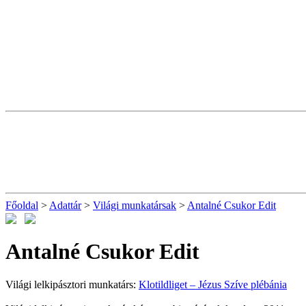
Főoldal
>
Adattár
>
Világi munkatársak
>
Antalné Csukor Edit
Antalné Csukor Edit
Világi lelkipásztori munkatárs:
Klotildliget – Jézus Szíve plébánia