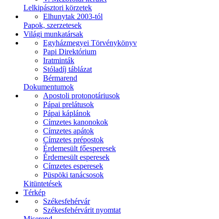
Lelkipásztori körzetek
Elhunytak 2003-tól
Papok, szerzetesek
Világi munkatársak
Egyházmegyei Törvénykönyv
Papi Direktórium
Iratminták
Stóladíj táblázat
Bérmarend
Dokumentumok
Apostoli protonotáriusok
Pápai prelátusok
Pápai káplánok
Címzetes kanonokok
Címzetes apátok
Címzetes prépostok
Érdemesült főesperesek
Érdemesült esperesek
Címzetes esperesek
Püspöki tanácsosok
Kitüntetések
Térkép
Székesfehérvár
Székesfehérvárit nyomtat
Miserend