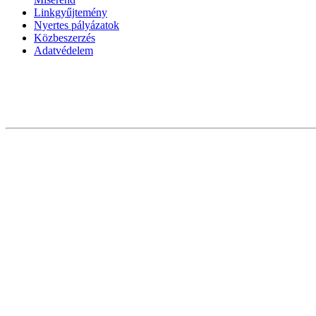
Linkgyűjtemény
Nyertes pályázatok
Közbeszerzés
Adatvédelem