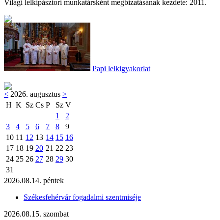
Világi lelkipásztori munkatársként megbizatásának kezdete: 2011.
Papi lelkigyakorlat
<
2026. augusztus
>
H
K
Sz
Cs
P
Sz
V
1
2
3
4
5
6
7
8
9
10
11
12
13
14
15
16
17
18
19
20
21
22
23
24
25
26
27
28
29
30
31
2026.08.14. péntek
Székesfehérvár fogadalmi szentmiséje
2026.08.15. szombat