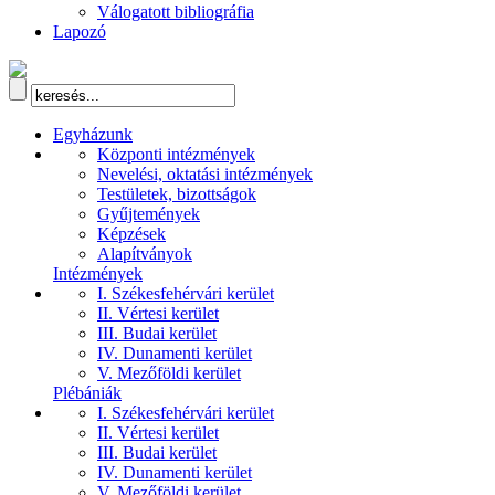
Válogatott bibliográfia
Lapozó
Egyházunk
Központi intézmények
Nevelési, oktatási intézmények
Testületek, bizottságok
Gyűjtemények
Képzések
Alapítványok
Intézmények
I. Székesfehérvári kerület
II. Vértesi kerület
III. Budai kerület
IV. Dunamenti kerület
V. Mezőföldi kerület
Plébániák
I. Székesfehérvári kerület
II. Vértesi kerület
III. Budai kerület
IV. Dunamenti kerület
V. Mezőföldi kerület