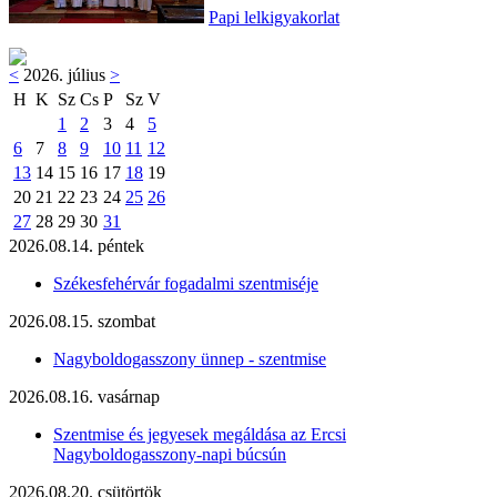
Papi lelkigyakorlat
<
2026. július
>
H
K
Sz
Cs
P
Sz
V
1
2
3
4
5
6
7
8
9
10
11
12
13
14
15
16
17
18
19
20
21
22
23
24
25
26
27
28
29
30
31
2026.08.14. péntek
Székesfehérvár fogadalmi szentmiséje
2026.08.15. szombat
Nagyboldogasszony ünnep - szentmise
2026.08.16. vasárnap
Szentmise és jegyesek megáldása az Ercsi
Nagyboldogasszony-napi búcsún
2026.08.20. csütörtök