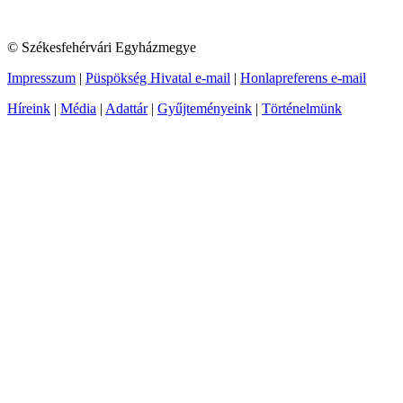
© Székesfehérvári Egyházmegye
Impresszum
|
Püspökség Hivatal e-mail
|
Honlapreferens e-mail
Híreink
|
Média
|
Adattár
|
Gyűjteményeink
|
Történelmünk