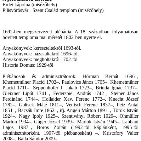
Erdei kápolna (misézőhely)
Pilisvörösvár - Szent Család templom (misézőhely)
1692-ben megszervezett plébánia. A 18. században folyamatosan
bõvített temploma mai méretét 1802-ben nyerte el.
Anyakönyvek: kereszteltekrõl 1693-tól,
Anyakönyvek: házasultakról 1696-tól,
Anyakönyvek: megholtakról 1702-tõl
Historia Domus: 1929-tõl
Plébánosok és adminisztrátorok: Hõrman Bernát 1696–,
Khemetmilner Placid 1702–, Paulovics János 1705–, Khemetmilner
Placid 1711–, Seppenhofer J. Jakab 1723–, Brinda Ignác 1737–,
Gleixner Lipót 1741–, Federspiel András 1742–, Steiner János
Ferdinánd 1744–, Hollaider Xav. Ferenc 1772–, Knecht József
1782–, Galtsek Máté 1811–, Venisch Ferenc 1837–, Petz Antal
1851–, Bacsák Imre 1862–, ifj. Angeli Márton 1891–, Török István
1924–, Nagy Ipoly 1925–, Szentiványi Róbert 1929–, Ohmüller
Márton 1934–, Gáger József 1939–, Marlok István 1945–, Labbant
Lajos 1987–, Boros Zoltán (1992-tõl káplánként, 1995-tõl
adminisztrátorként, 1997-től plébánosként) –, Kristofory Valter
2008–, Balla Sándor 2009–