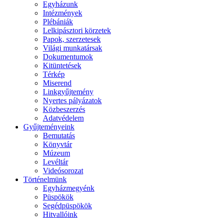
Egyházunk
Intézmények
Plébániák
Lelkipásztori körzetek
Papok, szerzetesek
Világi munkatársak
Dokumentumok
Kitüntetések
Térkép
Miserend
Linkgyűjtemény
Nyertes pályázatok
Közbeszerzés
Adatvédelem
Gyűjteményeink
Bemutatás
Könyvtár
Múzeum
Levéltár
Videósorozat
Történelmünk
Egyházmegyénk
Püspökök
Segédpüspökök
Hitvallóink