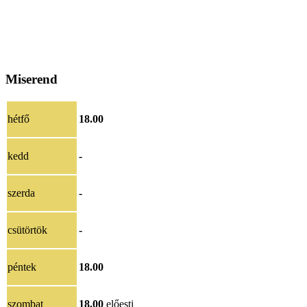
Miserend
hétfő
18.00
kedd
-
szerda
-
csütörtök
-
péntek
18.00
szombat
18.00
előesti