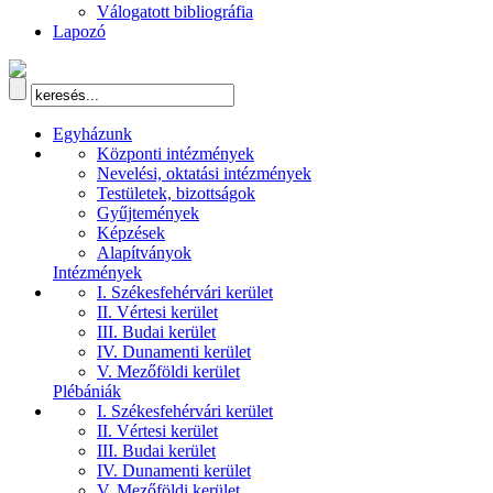
Válogatott bibliográfia
Lapozó
Egyházunk
Központi intézmények
Nevelési, oktatási intézmények
Testületek, bizottságok
Gyűjtemények
Képzések
Alapítványok
Intézmények
I. Székesfehérvári kerület
II. Vértesi kerület
III. Budai kerület
IV. Dunamenti kerület
V. Mezőföldi kerület
Plébániák
I. Székesfehérvári kerület
II. Vértesi kerület
III. Budai kerület
IV. Dunamenti kerület
V. Mezőföldi kerület