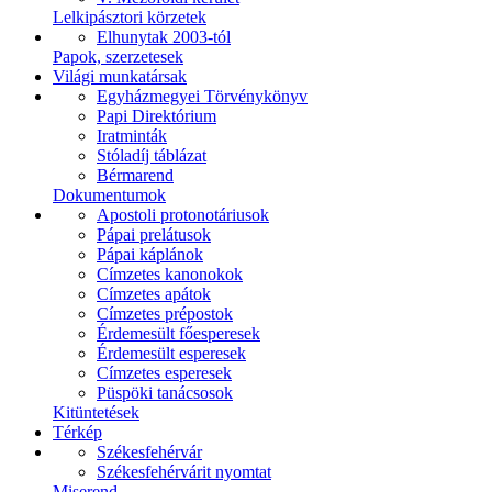
Lelkipásztori körzetek
Elhunytak 2003-tól
Papok, szerzetesek
Világi munkatársak
Egyházmegyei Törvénykönyv
Papi Direktórium
Iratminták
Stóladíj táblázat
Bérmarend
Dokumentumok
Apostoli protonotáriusok
Pápai prelátusok
Pápai káplánok
Címzetes kanonokok
Címzetes apátok
Címzetes prépostok
Érdemesült főesperesek
Érdemesült esperesek
Címzetes esperesek
Püspöki tanácsosok
Kitüntetések
Térkép
Székesfehérvár
Székesfehérvárit nyomtat
Miserend