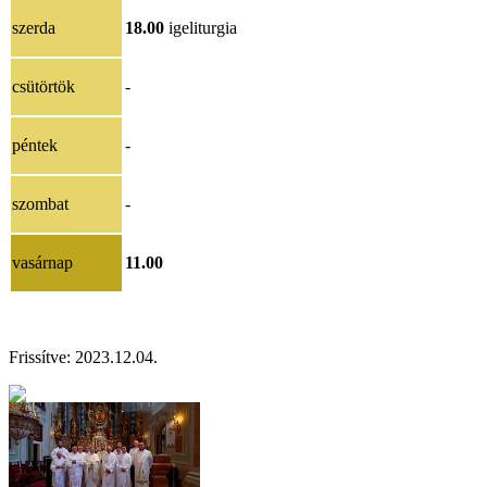
szerda
18.00
igeliturgia
csütörtök
-
péntek
-
szombat
-
vasárnap
11.00
Frissítve:
2023.12.04.