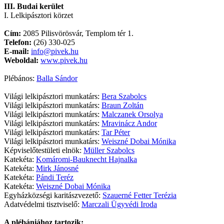
III. Budai kerület
I. Lelkipásztori körzet
Cím:
2085 Pilisvörösvár, Templom tér 1.
Telefon:
(26) 330-025
E-mail:
info@pivek.hu
Weboldal:
www.pivek.hu
Plébános:
Balla Sándor
Világi lelkipásztori munkatárs:
Bera Szabolcs
Világi lelkipásztori munkatárs:
Braun Zoltán
Világi lelkipásztori munkatárs:
Malczanek Orsolya
Világi lelkipásztori munkatárs:
Mravinácz Andor
Világi lelkipásztori munkatárs:
Tar Péter
Világi lelkipásztori munkatárs:
Weiszné Dobai Mónika
Képviselőtestületi elnök:
Müller Szabolcs
Katekéta:
Komáromi-Bauknecht Hajnalka
Katekéta:
Mirk Jánosné
Katekéta:
Pándi Teréz
Katekéta:
Weiszné Dobai Mónika
Egyházközségi karitászvezető:
Szauerné Fetter Terézia
Adatvédelmi tisztviselő:
Marczali Ügyvédi Iroda
A plébániához tartozik: