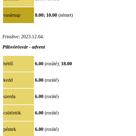
vasárnap
8.00;
10.00
(német)
Frissítve: 2023.12.04.
Pilisvörösvár - advent
hétfő
6.00
(roráté);
18.00
kedd
6.00
(roráté)
szerda
6.00
(roráté)
csütörtök
6.00
(roráté)
péntek
6.00
(roráté)