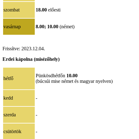
szombat
18.00
előesti
vasárnap
8.00;
10.00
(német)
Frissítve:
2023.12.04.
Erdei kápolna (misézőhely)
Pünkösdhétfőn
10.00
hétfő
(búcsúi mise német és magyar nyelven)
kedd
-
szerda
-
csütörtök
-