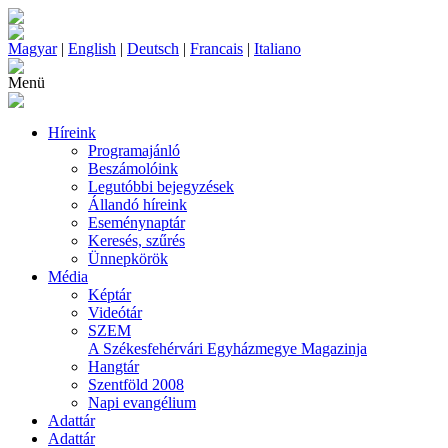
Magyar
|
English
|
Deutsch
|
Francais
|
Italiano
Menü
Híreink
Programajánló
Beszámolóink
Legutóbbi bejegyzések
Állandó híreink
Eseménynaptár
Keresés, szűrés
Ünnepkörök
Média
Képtár
Videótár
SZEM
A Székesfehérvári Egyházmegye Magazinja
Hangtár
Szentföld 2008
Napi evangélium
Adattár
Adattár