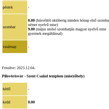
péntek
-
8.00
(húsvéttól októberig minden hónap első szomba
német nyelvű mise)
szombat
9.00
(május utolsó szombatján magyar nyelvű mise
gyermek-megáldással)
vasárnap
-
Frissítve:
2023.12.04.
Pilisvörösvár - Szent Család templom (misézőhely)
hétfő
-
kedd
8.00