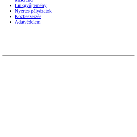
Linkgyűjtemény
Nyertes pályázatok
Közbeszerzés
Adatvédelem