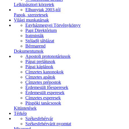
Lelkipásztori körzetek
Elhunytak 2003-tól
Papok, szerzetesek
Világi munkatársak
Egyházmegyei Törvénykönyv
Papi Direktórium
Iratminták
Stóladíj táblázat
Bérmarend
Dokumentumok
Apostoli protonotáriusok
Pápai prelátusok
Pápai káplánok
Címzetes kanonokok
Címzetes apátok
Címzetes prépostok
Érdemesült főesperesek
Érdemesült esperesek
Címzetes esperesek
Püspöki tanácsosok
Kitüntetések
Térkép
Székesfehérvár
Székesfehérvárit nyomtat
Miserend