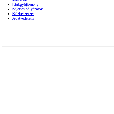
Linkgyűjtemény
Nyertes pályázatok
Közbeszerzés
Adatvédelem