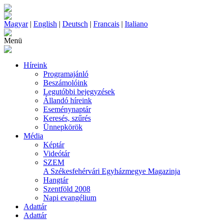
Magyar
|
English
|
Deutsch
|
Francais
|
Italiano
Menü
Híreink
Programajánló
Beszámolóink
Legutóbbi bejegyzések
Állandó híreink
Eseménynaptár
Keresés, szűrés
Ünnepkörök
Média
Képtár
Videótár
SZEM
A Székesfehérvári Egyházmegye Magazinja
Hangtár
Szentföld 2008
Napi evangélium
Adattár
Adattár