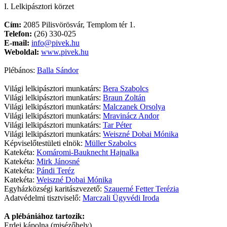
I. Lelkipásztori körzet
Cím:
2085 Pilisvörösvár, Templom tér 1.
Telefon:
(26) 330-025
E-mail:
info@pivek.hu
Weboldal:
www.pivek.hu
Plébános:
Balla Sándor
Világi lelkipásztori munkatárs:
Bera Szabolcs
Világi lelkipásztori munkatárs:
Braun Zoltán
Világi lelkipásztori munkatárs:
Malczanek Orsolya
Világi lelkipásztori munkatárs:
Mravinácz Andor
Világi lelkipásztori munkatárs:
Tar Péter
Világi lelkipásztori munkatárs:
Weiszné Dobai Mónika
Képviselőtestületi elnök:
Müller Szabolcs
Katekéta:
Komáromi-Bauknecht Hajnalka
Katekéta:
Mirk Jánosné
Katekéta:
Pándi Teréz
Katekéta:
Weiszné Dobai Mónika
Egyházközségi karitászvezető:
Szauerné Fetter Terézia
Adatvédelmi tisztviselő:
Marczali Ügyvédi Iroda
A plébániához tartozik:
Erdei kápolna (misézőhely)