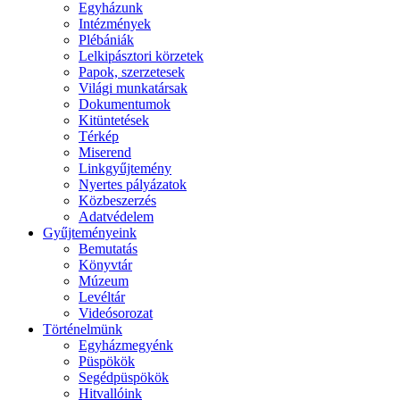
Egyházunk
Intézmények
Plébániák
Lelkipásztori körzetek
Papok, szerzetesek
Világi munkatársak
Dokumentumok
Kitüntetések
Térkép
Miserend
Linkgyűjtemény
Nyertes pályázatok
Közbeszerzés
Adatvédelem
Gyűjteményeink
Bemutatás
Könyvtár
Múzeum
Levéltár
Videósorozat
Történelmünk
Egyházmegyénk
Püspökök
Segédpüspökök
Hitvallóink