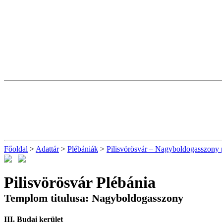
Főoldal
>
Adattár
>
Plébániák
>
Pilisvörösvár – Nagyboldogasszony 
Pilisvörösvár Plébánia
Templom titulusa: Nagyboldogasszony
III. Budai kerület