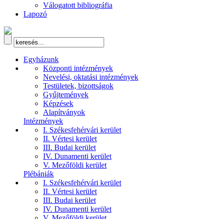
Válogatott bibliográfia
Lapozó
Egyházunk
Központi intézmények
Nevelési, oktatási intézmények
Testületek, bizottságok
Gyűjtemények
Képzések
Alapítványok
Intézmények
I. Székesfehérvári kerület
II. Vértesi kerület
III. Budai kerület
IV. Dunamenti kerület
V. Mezőföldi kerület
Plébániák
I. Székesfehérvári kerület
II. Vértesi kerület
III. Budai kerület
IV. Dunamenti kerület
V. Mezőföldi kerület