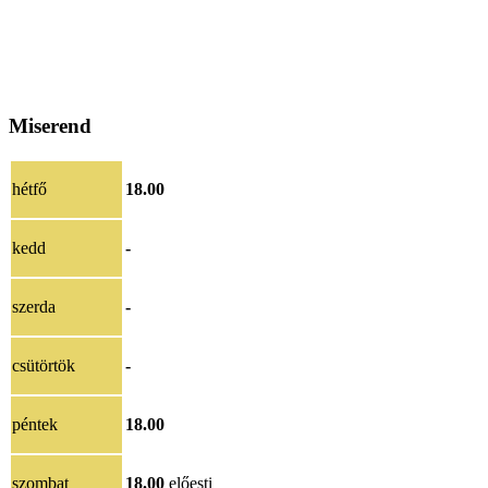
Miserend
hétfő
18.00
kedd
-
szerda
-
csütörtök
-
péntek
18.00
szombat
18.00
előesti