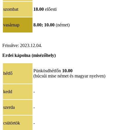
szombat
18.00
előesti
vasárnap
8.00;
10.00
(német)
Frissítve:
2023.12.04.
Erdei kápolna (misézőhely)
Pünkösdhétfőn
10.00
hétfő
(búcsúi mise német és magyar nyelven)
kedd
-
szerda
-
csütörtök
-