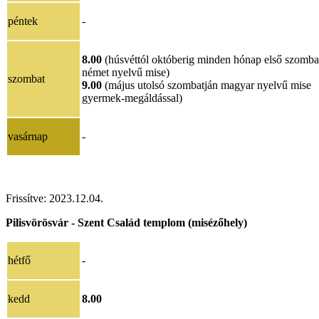
péntek
-
8.00
(húsvéttól októberig minden hónap első szomba
német nyelvű mise)
szombat
9.00
(május utolsó szombatján magyar nyelvű mise
gyermek-megáldással)
vasárnap
-
Frissítve:
2023.12.04.
Pilisvörösvár - Szent Család templom (misézőhely)
hétfő
-
kedd
8.00