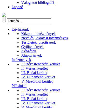
Válogatott bibliográfia
Lapozó
Egyházunk
Központi intézmények
Nevelési, oktatási intézmények
Testületek, bizottságok
Gyűjtemények
Képzések
Alapítványok
Intézmények
I. Székesfehérvári kerület
II. Vértesi kerület
III. Budai kerület
IV. Dunamenti kerület
V. Mezőföldi kerület
Plébániák
I. Székesfehérvári kerület
II. Vértesi kerület
III. Budai kerület
IV. Dunamenti kerület
V. Mezőföldi kerület