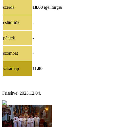
szerda
18.00
igeliturgia
csütörtök
-
péntek
-
szombat
-
vasárnap
11.00
Frissítve:
2023.12.04.