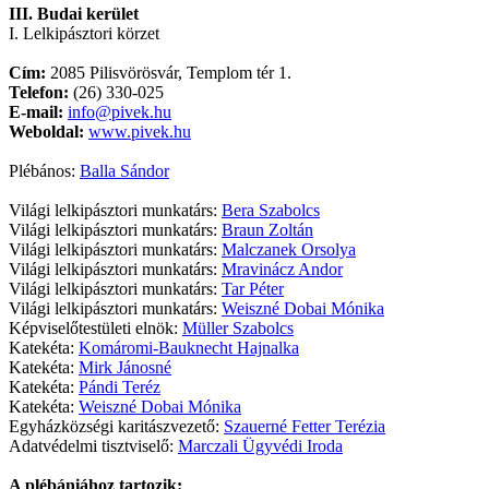
III. Budai kerület
I. Lelkipásztori körzet
Cím:
2085 Pilisvörösvár, Templom tér 1.
Telefon:
(26) 330-025
E-mail:
info@pivek.hu
Weboldal:
www.pivek.hu
Plébános:
Balla Sándor
Világi lelkipásztori munkatárs:
Bera Szabolcs
Világi lelkipásztori munkatárs:
Braun Zoltán
Világi lelkipásztori munkatárs:
Malczanek Orsolya
Világi lelkipásztori munkatárs:
Mravinácz Andor
Világi lelkipásztori munkatárs:
Tar Péter
Világi lelkipásztori munkatárs:
Weiszné Dobai Mónika
Képviselőtestületi elnök:
Müller Szabolcs
Katekéta:
Komáromi-Bauknecht Hajnalka
Katekéta:
Mirk Jánosné
Katekéta:
Pándi Teréz
Katekéta:
Weiszné Dobai Mónika
Egyházközségi karitászvezető:
Szauerné Fetter Terézia
Adatvédelmi tisztviselő:
Marczali Ügyvédi Iroda
A plébániához tartozik: