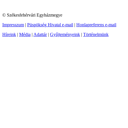
© Székesfehérvári Egyházmegye
Impresszum
|
Püspökség Hivatal e-mail
|
Honlapreferens e-mail
Híreink
|
Média
|
Adattár
|
Gyűjteményeink
|
Történelmünk