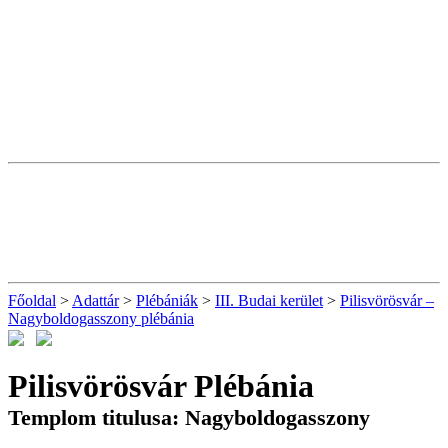
Főoldal
>
Adattár
>
Plébániák
>
III. Budai kerület
>
Pilisvörösvár –
Nagyboldogasszony plébánia
Pilisvörösvár Plébánia
Templom titulusa: Nagyboldogasszony