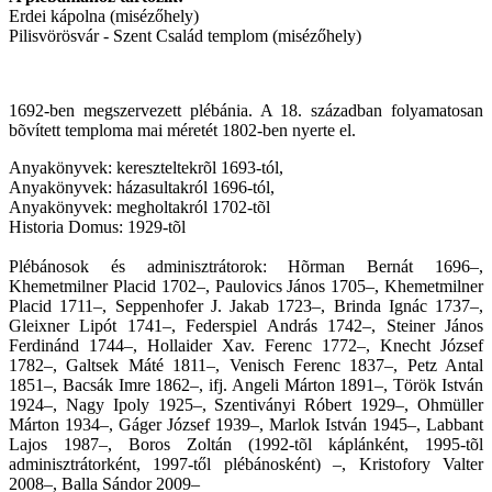
Erdei kápolna (misézőhely)
Pilisvörösvár - Szent Család templom (misézőhely)
1692-ben megszervezett plébánia. A 18. században folyamatosan
bõvített temploma mai méretét 1802-ben nyerte el.
Anyakönyvek: kereszteltekrõl 1693-tól,
Anyakönyvek: házasultakról 1696-tól,
Anyakönyvek: megholtakról 1702-tõl
Historia Domus: 1929-tõl
Plébánosok és adminisztrátorok: Hõrman Bernát 1696–,
Khemetmilner Placid 1702–, Paulovics János 1705–, Khemetmilner
Placid 1711–, Seppenhofer J. Jakab 1723–, Brinda Ignác 1737–,
Gleixner Lipót 1741–, Federspiel András 1742–, Steiner János
Ferdinánd 1744–, Hollaider Xav. Ferenc 1772–, Knecht József
1782–, Galtsek Máté 1811–, Venisch Ferenc 1837–, Petz Antal
1851–, Bacsák Imre 1862–, ifj. Angeli Márton 1891–, Török István
1924–, Nagy Ipoly 1925–, Szentiványi Róbert 1929–, Ohmüller
Márton 1934–, Gáger József 1939–, Marlok István 1945–, Labbant
Lajos 1987–, Boros Zoltán (1992-tõl káplánként, 1995-tõl
adminisztrátorként, 1997-től plébánosként) –, Kristofory Valter
2008–, Balla Sándor 2009–