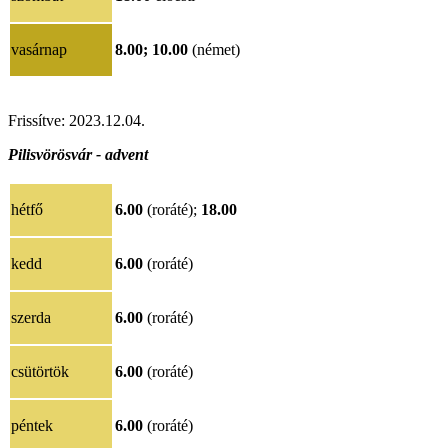
vasárnap
8.00;
10.00
(német)
Frissítve: 2023.12.04.
Pilisvörösvár - advent
hétfő
6.00
(roráté);
18.00
kedd
6.00
(roráté)
szerda
6.00
(roráté)
csütörtök
6.00
(roráté)
péntek
6.00
(roráté)