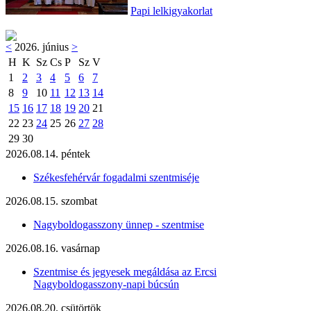
Papi lelkigyakorlat
<
2026. június
>
H
K
Sz
Cs
P
Sz
V
1
2
3
4
5
6
7
8
9
10
11
12
13
14
15
16
17
18
19
20
21
22
23
24
25
26
27
28
29
30
2026.08.14. péntek
Székesfehérvár fogadalmi szentmiséje
2026.08.15. szombat
Nagyboldogasszony ünnep - szentmise
2026.08.16. vasárnap
Szentmise és jegyesek megáldása az Ercsi
Nagyboldogasszony-napi búcsún
2026.08.20. csütörtök