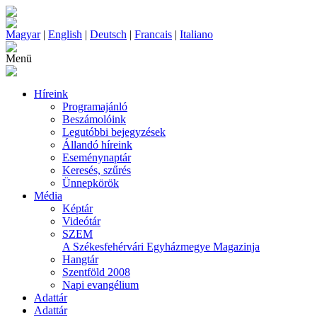
Magyar
|
English
|
Deutsch
|
Francais
|
Italiano
Menü
Híreink
Programajánló
Beszámolóink
Legutóbbi bejegyzések
Állandó híreink
Eseménynaptár
Keresés, szűrés
Ünnepkörök
Média
Képtár
Videótár
SZEM
A Székesfehérvári Egyházmegye Magazinja
Hangtár
Szentföld 2008
Napi evangélium
Adattár
Adattár