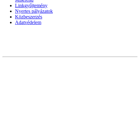
Linkgyűjtemény
Nyertes pályázatok
Közbeszerzés
Adatvédelem