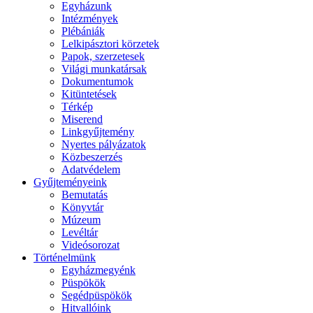
Egyházunk
Intézmények
Plébániák
Lelkipásztori körzetek
Papok, szerzetesek
Világi munkatársak
Dokumentumok
Kitüntetések
Térkép
Miserend
Linkgyűjtemény
Nyertes pályázatok
Közbeszerzés
Adatvédelem
Gyűjteményeink
Bemutatás
Könyvtár
Múzeum
Levéltár
Videósorozat
Történelmünk
Egyházmegyénk
Püspökök
Segédpüspökök
Hitvallóink