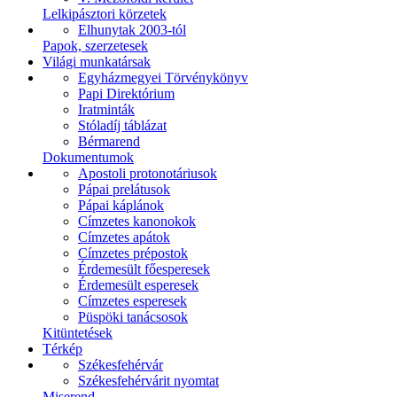
Lelkipásztori körzetek
Elhunytak 2003-tól
Papok, szerzetesek
Világi munkatársak
Egyházmegyei Törvénykönyv
Papi Direktórium
Iratminták
Stóladíj táblázat
Bérmarend
Dokumentumok
Apostoli protonotáriusok
Pápai prelátusok
Pápai káplánok
Címzetes kanonokok
Címzetes apátok
Címzetes prépostok
Érdemesült főesperesek
Érdemesült esperesek
Címzetes esperesek
Püspöki tanácsosok
Kitüntetések
Térkép
Székesfehérvár
Székesfehérvárit nyomtat
Miserend