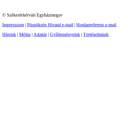
© Székesfehérvári Egyházmegye
Impresszum
|
Püspökség Hivatal e-mail
|
Honlapreferens e-mail
Híreink
|
Média
|
Adattár
|
Gyűjteményeink
|
Történelmünk