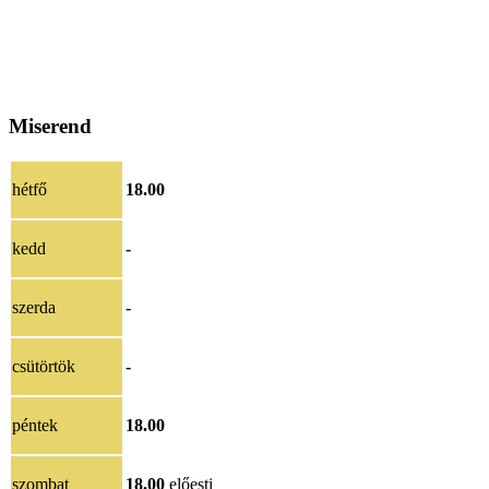
Miserend
hétfő
18.00
kedd
-
szerda
-
csütörtök
-
péntek
18.00
szombat
18.00
előesti