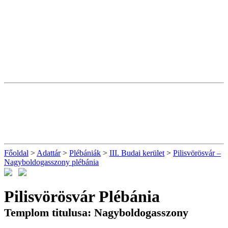
Főoldal
>
Adattár
>
Plébániák
>
III. Budai kerület
>
Pilisvörösvár –
Nagyboldogasszony plébánia
Pilisvörösvár Plébánia
Templom titulusa: Nagyboldogasszony