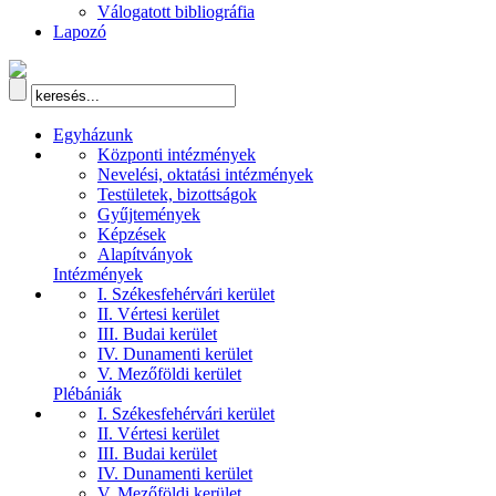
Válogatott bibliográfia
Lapozó
Egyházunk
Központi intézmények
Nevelési, oktatási intézmények
Testületek, bizottságok
Gyűjtemények
Képzések
Alapítványok
Intézmények
I. Székesfehérvári kerület
II. Vértesi kerület
III. Budai kerület
IV. Dunamenti kerület
V. Mezőföldi kerület
Plébániák
I. Székesfehérvári kerület
II. Vértesi kerület
III. Budai kerület
IV. Dunamenti kerület
V. Mezőföldi kerület