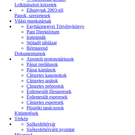
Lelkipásztori körzetek
Elhunytak 2003-tól
Papok, szerzetesek
Világi munkatársak
Egyházmegyei Törvénykönyv
Papi Direktórium
Iratminták
Stóladíj táblázat
Bérmarend
Dokumentumok
Apostoli protonotáriusok
Pápai prelátusok
Pápai káplánok
Címzetes kanonokok
Címzetes apátok
Címzetes prépostok
Érdemesült főesperesek
Érdemesült esperesek
Címzetes esperesek
Püspöki tanácsosok
Kitüntetések
Térkép
Székesfehérvár
Székesfehérvárit nyomtat
Miserend