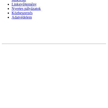
Linkgyűjtemény
Nyertes pályázatok
Közbeszerzés
Adatvédelem