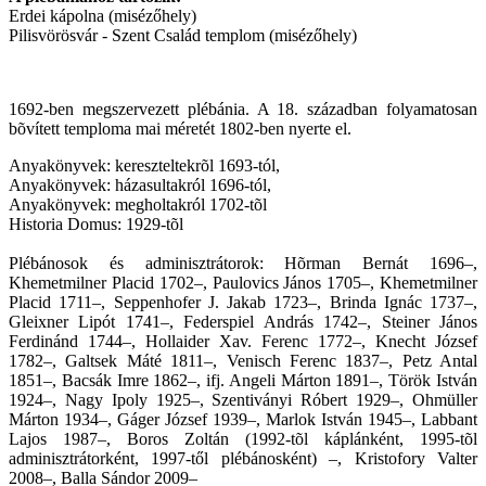
Erdei kápolna (misézőhely)
Pilisvörösvár - Szent Család templom (misézőhely)
1692-ben megszervezett plébánia. A 18. században folyamatosan
bõvített temploma mai méretét 1802-ben nyerte el.
Anyakönyvek: kereszteltekrõl 1693-tól,
Anyakönyvek: házasultakról 1696-tól,
Anyakönyvek: megholtakról 1702-tõl
Historia Domus: 1929-tõl
Plébánosok és adminisztrátorok: Hõrman Bernát 1696–,
Khemetmilner Placid 1702–, Paulovics János 1705–, Khemetmilner
Placid 1711–, Seppenhofer J. Jakab 1723–, Brinda Ignác 1737–,
Gleixner Lipót 1741–, Federspiel András 1742–, Steiner János
Ferdinánd 1744–, Hollaider Xav. Ferenc 1772–, Knecht József
1782–, Galtsek Máté 1811–, Venisch Ferenc 1837–, Petz Antal
1851–, Bacsák Imre 1862–, ifj. Angeli Márton 1891–, Török István
1924–, Nagy Ipoly 1925–, Szentiványi Róbert 1929–, Ohmüller
Márton 1934–, Gáger József 1939–, Marlok István 1945–, Labbant
Lajos 1987–, Boros Zoltán (1992-tõl káplánként, 1995-tõl
adminisztrátorként, 1997-től plébánosként) –, Kristofory Valter
2008–, Balla Sándor 2009–