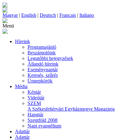
Magyar
|
English
|
Deutsch
|
Francais
|
Italiano
Menü
Híreink
Programajánló
Beszámolóink
Legutóbbi bejegyzések
Állandó híreink
Eseménynaptár
Keresés, szűrés
Ünnepkörök
Média
Képtár
Videótár
SZEM
A Székesfehérvári Egyházmegye Magazinja
Hangtár
Szentföld 2008
Napi evangélium
Adattár
Adattár