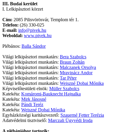
III. Budai kerület
I. Lelkipásztori körzet
Cím:
2085 Pilisvörösvár, Templom tér 1.
Telefon:
(26) 330-025
E-mail:
info@pivek.hu
Weboldal:
www.pivek.hu
Plébános:
Balla Sándor
Világi lelkipásztori munkatárs:
Bera Szabolcs
Világi lelkipásztori munkatárs:
Braun Zoltán
Világi lelkipásztori munkatárs:
Malczanek Orsolya
Világi lelkipásztori munkatárs:
Mravinácz Andor
Világi lelkipásztori munkatárs:
Tar Péter
Világi lelkipásztori munkatárs:
Weiszné Dobai Mónika
Képviselőtestületi elnök:
Müller Szabolcs
Katekéta:
Komáromi-Bauknecht Hajnalka
Katekéta:
Mirk Jánosné
Katekéta:
Pándi Teréz
Katekéta:
Weiszné Dobai Mónika
Egyházközségi karitászvezető:
Szauerné Fetter Terézia
Adatvédelmi tisztviselő:
Marczali Ügyvédi Iroda
A plébániához tartozik: