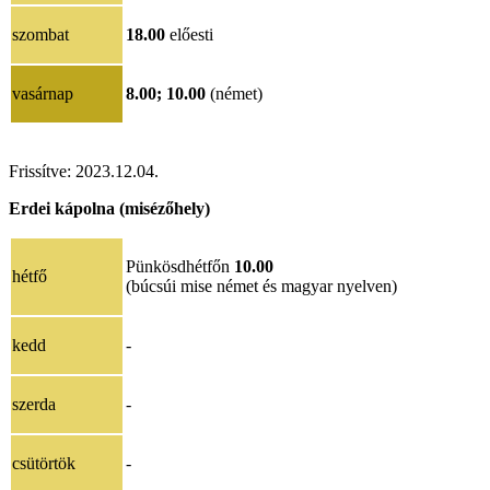
szombat
18.00
előesti
vasárnap
8.00;
10.00
(német)
Frissítve:
2023.12.04.
Erdei kápolna (misézőhely)
Pünkösdhétfőn
10.00
hétfő
(búcsúi mise német és magyar nyelven)
kedd
-
szerda
-
csütörtök
-