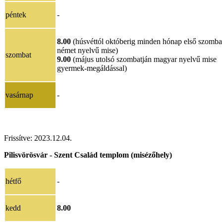
péntek
-
8.00
(húsvéttól októberig minden hónap első szomba
német nyelvű mise)
szombat
9.00
(május utolsó szombatján magyar nyelvű mise
gyermek-megáldással)
vasárnap
-
Frissítve:
2023.12.04.
Pilisvörösvár - Szent Család templom (misézőhely)
hétfő
-
kedd
8.00