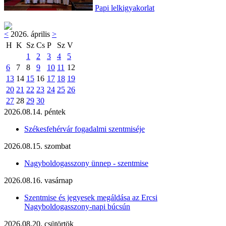
Papi lelkigyakorlat
<
2026. április
>
H
K
Sz
Cs
P
Sz
V
1
2
3
4
5
6
7
8
9
10
11
12
13
14
15
16
17
18
19
20
21
22
23
24
25
26
27
28
29
30
2026.08.14. péntek
Székesfehérvár fogadalmi szentmiséje
2026.08.15. szombat
Nagyboldogasszony ünnep - szentmise
2026.08.16. vasárnap
Szentmise és jegyesek megáldása az Ercsi
Nagyboldogasszony-napi búcsún
2026.08.20. csütörtök