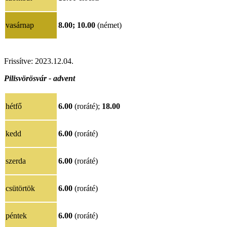
vasárnap
8.00;
10.00
(német)
Frissítve: 2023.12.04.
Pilisvörösvár - advent
hétfő
6.00
(roráté);
18.00
kedd
6.00
(roráté)
szerda
6.00
(roráté)
csütörtök
6.00
(roráté)
péntek
6.00
(roráté)