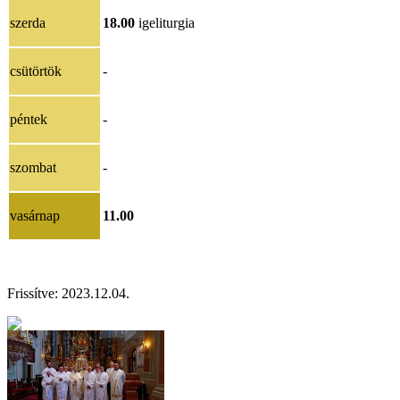
szerda
18.00
igeliturgia
csütörtök
-
péntek
-
szombat
-
vasárnap
11.00
Frissítve:
2023.12.04.