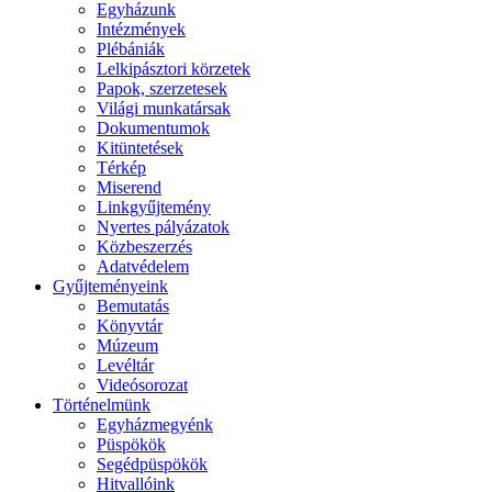
Egyházunk
Intézmények
Plébániák
Lelkipásztori körzetek
Papok, szerzetesek
Világi munkatársak
Dokumentumok
Kitüntetések
Térkép
Miserend
Linkgyűjtemény
Nyertes pályázatok
Közbeszerzés
Adatvédelem
Gyűjteményeink
Bemutatás
Könyvtár
Múzeum
Levéltár
Videósorozat
Történelmünk
Egyházmegyénk
Püspökök
Segédpüspökök
Hitvallóink