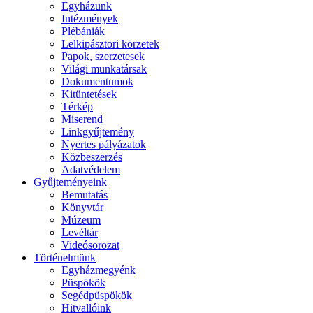
Egyházunk
Intézmények
Plébániák
Lelkipásztori körzetek
Papok, szerzetesek
Világi munkatársak
Dokumentumok
Kitüntetések
Térkép
Miserend
Linkgyűjtemény
Nyertes pályázatok
Közbeszerzés
Adatvédelem
Gyűjteményeink
Bemutatás
Könyvtár
Múzeum
Levéltár
Videósorozat
Történelmünk
Egyházmegyénk
Püspökök
Segédpüspökök
Hitvallóink