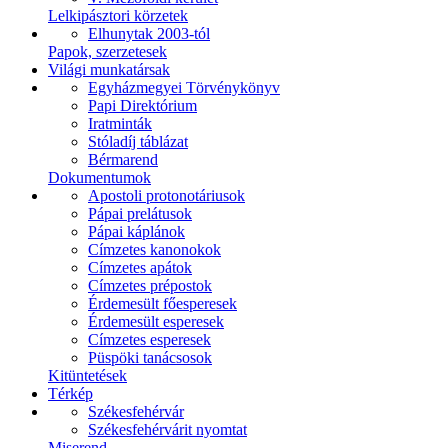
Lelkipásztori körzetek
Elhunytak 2003-tól
Papok, szerzetesek
Világi munkatársak
Egyházmegyei Törvénykönyv
Papi Direktórium
Iratminták
Stóladíj táblázat
Bérmarend
Dokumentumok
Apostoli protonotáriusok
Pápai prelátusok
Pápai káplánok
Címzetes kanonokok
Címzetes apátok
Címzetes prépostok
Érdemesült főesperesek
Érdemesült esperesek
Címzetes esperesek
Püspöki tanácsosok
Kitüntetések
Térkép
Székesfehérvár
Székesfehérvárit nyomtat
Miserend