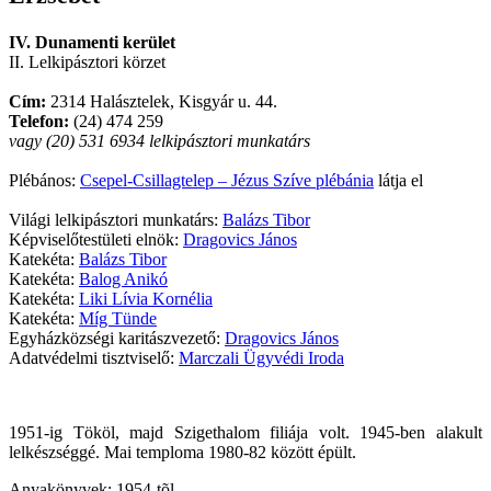
IV. Dunamenti kerület
II. Lelkipásztori körzet
Cím:
2314 Halásztelek, Kisgyár u. 44.
Telefon:
(24) 474 259
vagy (20) 531 6934 lelkipásztori munkatárs
Plébános:
Csepel-Csillagtelep – Jézus Szíve plébánia
látja el
Világi lelkipásztori munkatárs:
Balázs Tibor
Képviselőtestületi elnök:
Dragovics János
Katekéta:
Balázs Tibor
Katekéta:
Balog Anikó
Katekéta:
Liki Lívia Kornélia
Katekéta:
Míg Tünde
Egyházközségi karitászvezető:
Dragovics János
Adatvédelmi tisztviselő:
Marczali Ügyvédi Iroda
1951-ig Tököl, majd Szigethalom filiája volt. 1945-ben alakult
lelkészséggé. Mai temploma 1980-82 között épült.
Anyakönyvek: 1954-tõl