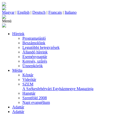
Magyar
|
English
|
Deutsch
|
Francais
|
Italiano
Menü
Híreink
Programajánló
Beszámolóink
Legutóbbi bejegyzések
Állandó híreink
Eseménynaptár
Keresés, szűrés
Ünnepkörök
Média
Képtár
Videótár
SZEM
A Székesfehérvári Egyházmegye Magazinja
Hangtár
Szentföld 2008
Napi evangélium
Adattár
Adattár