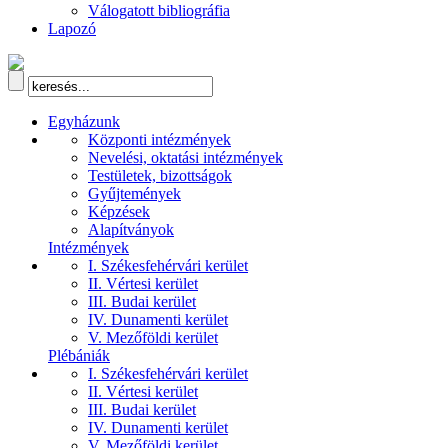
Válogatott bibliográfia
Lapozó
Egyházunk
Központi intézmények
Nevelési, oktatási intézmények
Testületek, bizottságok
Gyűjtemények
Képzések
Alapítványok
Intézmények
I. Székesfehérvári kerület
II. Vértesi kerület
III. Budai kerület
IV. Dunamenti kerület
V. Mezőföldi kerület
Plébániák
I. Székesfehérvári kerület
II. Vértesi kerület
III. Budai kerület
IV. Dunamenti kerület
V. Mezőföldi kerület