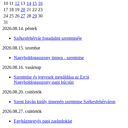
10
11
12
13
14
15
16
17
18
19
20
21
22
23
24
25
26
27
28
29
30
31
2026.08.14. péntek
Székesfehérvár fogadalmi szentmiséje
2026.08.15. szombat
Nagyboldogasszony ünnep - szentmise
2026.08.16. vasárnap
Szentmise és jegyesek megáldása az Ercsi
Nagyboldogasszony-napi búcsún
2026.08.20. csütörtök
Szent István király ünnepén szentmise Székesfehérváron
2026.08.27. csütörtök
Egyházmegyés papi zarándoklat