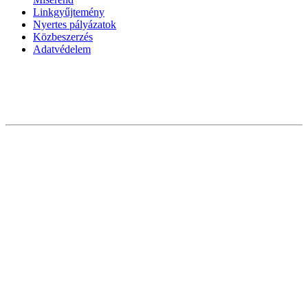
Linkgyűjtemény
Nyertes pályázatok
Közbeszerzés
Adatvédelem