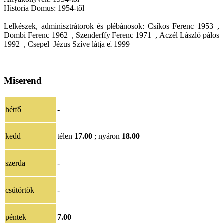
Historia Domus: 1954-tõl
Lelkészek, adminisztrátorok és plébánosok: Csíkos Ferenc 1953–,
Dombi Ferenc 1962–, Szenderffy Ferenc 1971–, Aczél László pálos
1992–, Csepel–Jézus Szíve látja el 1999–
Miserend
hétfő
-
kedd
télen
17.00
; nyáron
18.00
szerda
-
csütörtök
-
péntek
7.00