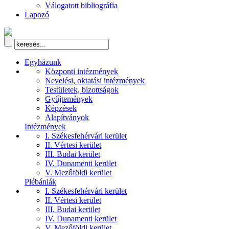
Válogatott bibliográfia
Lapozó
Egyházunk
Központi intézmények
Nevelési, oktatási intézmények
Testületek, bizottságok
Gyűjtemények
Képzések
Alapítványok
Intézmények
I. Székesfehérvári kerület
II. Vértesi kerület
III. Budai kerület
IV. Dunamenti kerület
V. Mezőföldi kerület
Plébániák
I. Székesfehérvári kerület
II. Vértesi kerület
III. Budai kerület
IV. Dunamenti kerület
V. Mezőföldi kerület