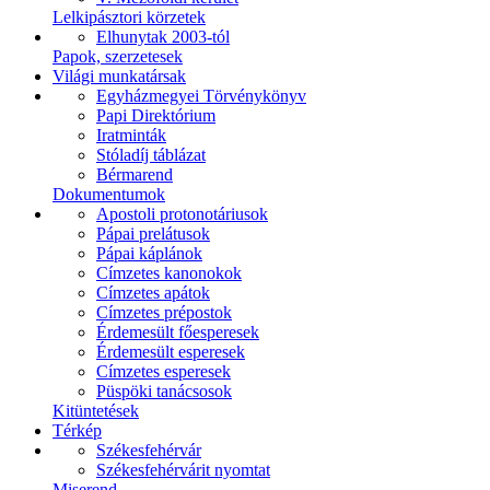
Lelkipásztori körzetek
Elhunytak 2003-tól
Papok, szerzetesek
Világi munkatársak
Egyházmegyei Törvénykönyv
Papi Direktórium
Iratminták
Stóladíj táblázat
Bérmarend
Dokumentumok
Apostoli protonotáriusok
Pápai prelátusok
Pápai káplánok
Címzetes kanonokok
Címzetes apátok
Címzetes prépostok
Érdemesült főesperesek
Érdemesült esperesek
Címzetes esperesek
Püspöki tanácsosok
Kitüntetések
Térkép
Székesfehérvár
Székesfehérvárit nyomtat
Miserend