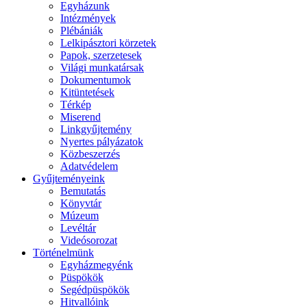
Egyházunk
Intézmények
Plébániák
Lelkipásztori körzetek
Papok, szerzetesek
Világi munkatársak
Dokumentumok
Kitüntetések
Térkép
Miserend
Linkgyűjtemény
Nyertes pályázatok
Közbeszerzés
Adatvédelem
Gyűjteményeink
Bemutatás
Könyvtár
Múzeum
Levéltár
Videósorozat
Történelmünk
Egyházmegyénk
Püspökök
Segédpüspökök
Hitvallóink