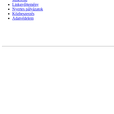
Linkgyűjtemény
Nyertes pályázatok
Közbeszerzés
Adatvédelem