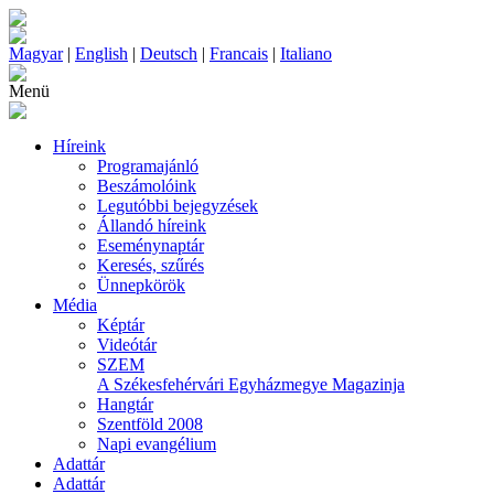
Magyar
|
English
|
Deutsch
|
Francais
|
Italiano
Menü
Híreink
Programajánló
Beszámolóink
Legutóbbi bejegyzések
Állandó híreink
Eseménynaptár
Keresés, szűrés
Ünnepkörök
Média
Képtár
Videótár
SZEM
A Székesfehérvári Egyházmegye Magazinja
Hangtár
Szentföld 2008
Napi evangélium
Adattár
Adattár