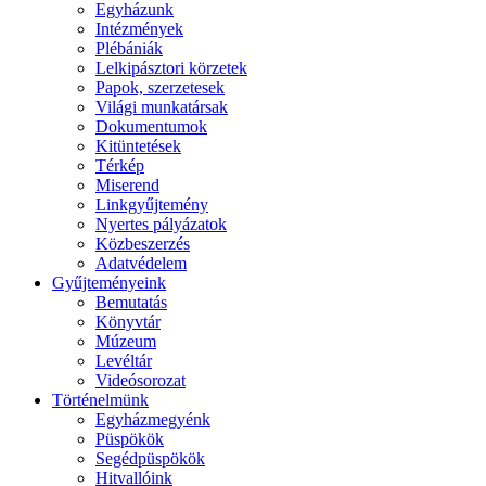
Egyházunk
Intézmények
Plébániák
Lelkipásztori körzetek
Papok, szerzetesek
Világi munkatársak
Dokumentumok
Kitüntetések
Térkép
Miserend
Linkgyűjtemény
Nyertes pályázatok
Közbeszerzés
Adatvédelem
Gyűjteményeink
Bemutatás
Könyvtár
Múzeum
Levéltár
Videósorozat
Történelmünk
Egyházmegyénk
Püspökök
Segédpüspökök
Hitvallóink