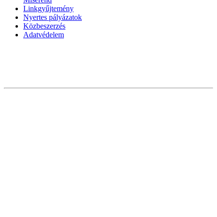
Linkgyűjtemény
Nyertes pályázatok
Közbeszerzés
Adatvédelem