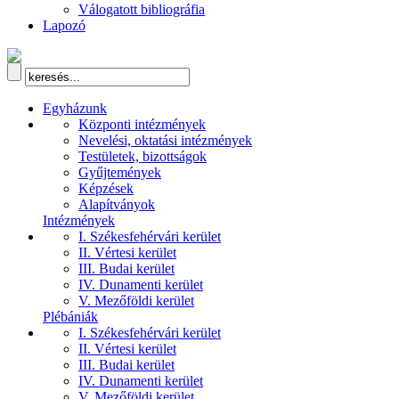
Válogatott bibliográfia
Lapozó
Egyházunk
Központi intézmények
Nevelési, oktatási intézmények
Testületek, bizottságok
Gyűjtemények
Képzések
Alapítványok
Intézmények
I. Székesfehérvári kerület
II. Vértesi kerület
III. Budai kerület
IV. Dunamenti kerület
V. Mezőföldi kerület
Plébániák
I. Székesfehérvári kerület
II. Vértesi kerület
III. Budai kerület
IV. Dunamenti kerület
V. Mezőföldi kerület