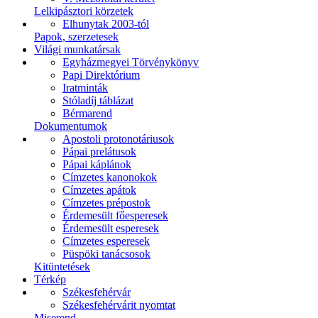
Lelkipásztori körzetek
Elhunytak 2003-tól
Papok, szerzetesek
Világi munkatársak
Egyházmegyei Törvénykönyv
Papi Direktórium
Iratminták
Stóladíj táblázat
Bérmarend
Dokumentumok
Apostoli protonotáriusok
Pápai prelátusok
Pápai káplánok
Címzetes kanonokok
Címzetes apátok
Címzetes prépostok
Érdemesült főesperesek
Érdemesült esperesek
Címzetes esperesek
Püspöki tanácsosok
Kitüntetések
Térkép
Székesfehérvár
Székesfehérvárit nyomtat
Miserend