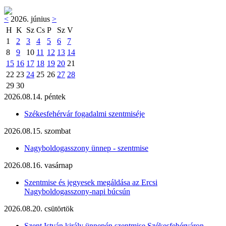
<
2026. június
>
H
K
Sz
Cs
P
Sz
V
1
2
3
4
5
6
7
8
9
10
11
12
13
14
15
16
17
18
19
20
21
22
23
24
25
26
27
28
29
30
2026.08.14. péntek
Székesfehérvár fogadalmi szentmiséje
2026.08.15. szombat
Nagyboldogasszony ünnep - szentmise
2026.08.16. vasárnap
Szentmise és jegyesek megáldása az Ercsi
Nagyboldogasszony-napi búcsún
2026.08.20. csütörtök
Szent István király ünnepén szentmise Székesfehérváron