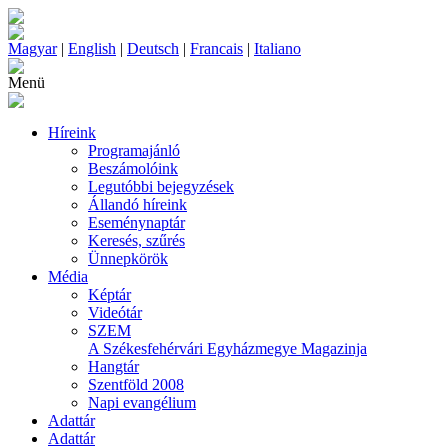
Magyar
|
English
|
Deutsch
|
Francais
|
Italiano
Menü
Híreink
Programajánló
Beszámolóink
Legutóbbi bejegyzések
Állandó híreink
Eseménynaptár
Keresés, szűrés
Ünnepkörök
Média
Képtár
Videótár
SZEM
A Székesfehérvári Egyházmegye Magazinja
Hangtár
Szentföld 2008
Napi evangélium
Adattár
Adattár