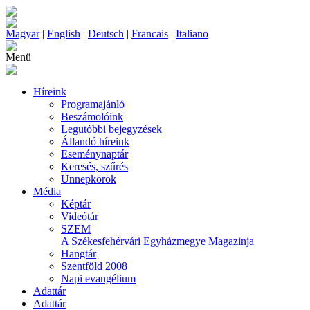
Magyar
|
English
|
Deutsch
|
Francais
|
Italiano
Menü
Híreink
Programajánló
Beszámolóink
Legutóbbi bejegyzések
Állandó híreink
Eseménynaptár
Keresés, szűrés
Ünnepkörök
Média
Képtár
Videótár
SZEM
A Székesfehérvári Egyházmegye Magazinja
Hangtár
Szentföld 2008
Napi evangélium
Adattár
Adattár