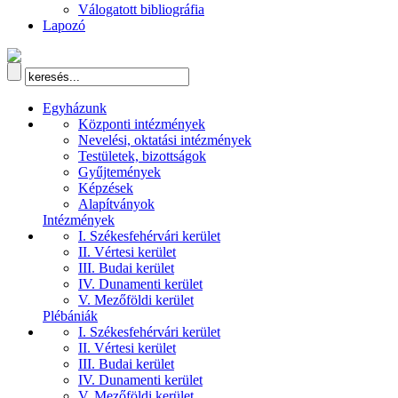
Válogatott bibliográfia
Lapozó
Egyházunk
Központi intézmények
Nevelési, oktatási intézmények
Testületek, bizottságok
Gyűjtemények
Képzések
Alapítványok
Intézmények
I. Székesfehérvári kerület
II. Vértesi kerület
III. Budai kerület
IV. Dunamenti kerület
V. Mezőföldi kerület
Plébániák
I. Székesfehérvári kerület
II. Vértesi kerület
III. Budai kerület
IV. Dunamenti kerület
V. Mezőföldi kerület