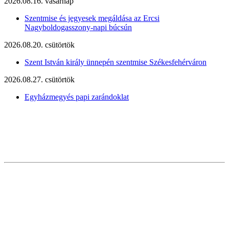
2026.08.16. vasárnap
Szentmise és jegyesek megáldása az Ercsi
Nagyboldogasszony-napi búcsún
2026.08.20. csütörtök
Szent István király ünnepén szentmise Székesfehérváron
2026.08.27. csütörtök
Egyházmegyés papi zarándoklat