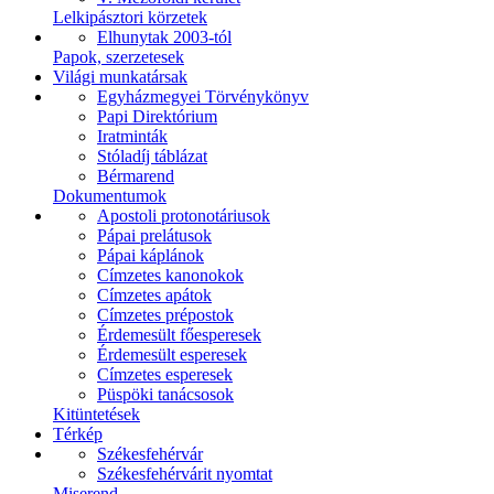
Lelkipásztori körzetek
Elhunytak 2003-tól
Papok, szerzetesek
Világi munkatársak
Egyházmegyei Törvénykönyv
Papi Direktórium
Iratminták
Stóladíj táblázat
Bérmarend
Dokumentumok
Apostoli protonotáriusok
Pápai prelátusok
Pápai káplánok
Címzetes kanonokok
Címzetes apátok
Címzetes prépostok
Érdemesült főesperesek
Érdemesült esperesek
Címzetes esperesek
Püspöki tanácsosok
Kitüntetések
Térkép
Székesfehérvár
Székesfehérvárit nyomtat
Miserend