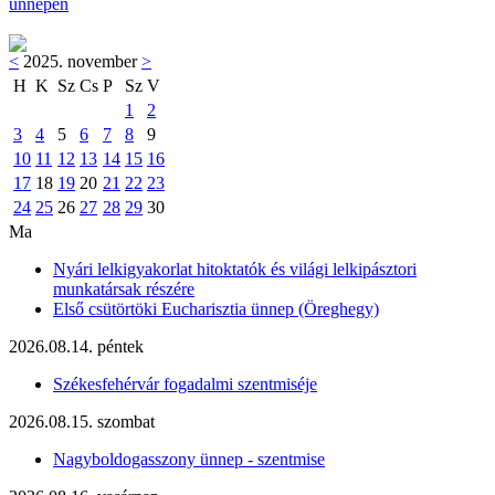
ünnepén
<
2025. november
>
H
K
Sz
Cs
P
Sz
V
1
2
3
4
5
6
7
8
9
10
11
12
13
14
15
16
17
18
19
20
21
22
23
24
25
26
27
28
29
30
Ma
Nyári lelkigyakorlat hitoktatók és világi lelkipásztori
munkatársak részére
Első csütörtöki Eucharisztia ünnep (Öreghegy)
2026.08.14. péntek
Székesfehérvár fogadalmi szentmiséje
2026.08.15. szombat
Nagyboldogasszony ünnep - szentmise