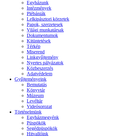
Egyházunk
Intézmények
Plébániák
Lelkipásztori körzetek
Papok, szerzetesek
Világi munkatársak
Dokumentumok
Kitüntetések
Térkép
Miserend
Linkgyűjtemény
Nyertes pályázatok
Közbeszerzés
Adatvédelem
Gyűjteményeink
Bemutatás
Könyvtár
Múzeum
Levéltár
Videósorozat
Történelmünk
Egyházmegyénk
Püspökök
Segédpüspökök
Hitvallóink