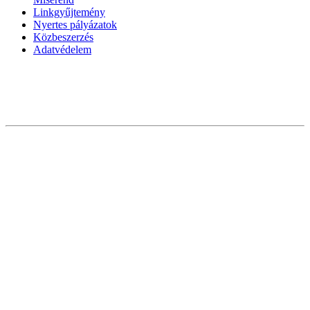
Linkgyűjtemény
Nyertes pályázatok
Közbeszerzés
Adatvédelem