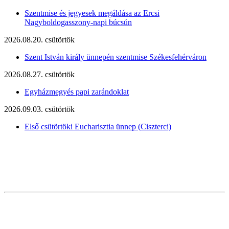
Szentmise és jegyesek megáldása az Ercsi
Nagyboldogasszony-napi búcsún
2026.08.20. csütörtök
Szent István király ünnepén szentmise Székesfehérváron
2026.08.27. csütörtök
Egyházmegyés papi zarándoklat
2026.09.03. csütörtök
Első csütörtöki Eucharisztia ünnep (Ciszterci)