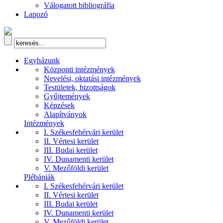
Válogatott bibliográfia
Lapozó
Egyházunk
Központi intézmények
Nevelési, oktatási intézmények
Testületek, bizottságok
Gyűjtemények
Képzések
Alapítványok
Intézmények
I. Székesfehérvári kerület
II. Vértesi kerület
III. Budai kerület
IV. Dunamenti kerület
V. Mezőföldi kerület
Plébániák
I. Székesfehérvári kerület
II. Vértesi kerület
III. Budai kerület
IV. Dunamenti kerület
V. Mezőföldi kerület