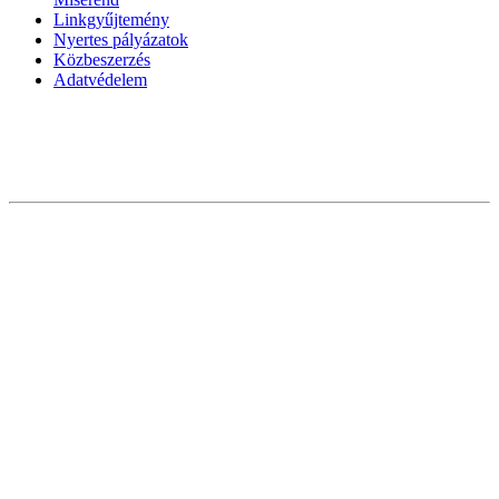
Linkgyűjtemény
Nyertes pályázatok
Közbeszerzés
Adatvédelem