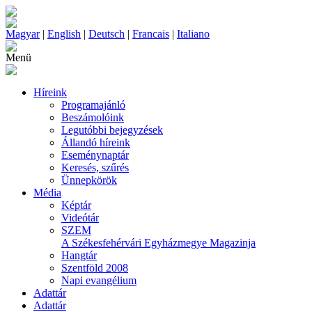
Magyar
|
English
|
Deutsch
|
Francais
|
Italiano
Menü
Híreink
Programajánló
Beszámolóink
Legutóbbi bejegyzések
Állandó híreink
Eseménynaptár
Keresés, szűrés
Ünnepkörök
Média
Képtár
Videótár
SZEM
A Székesfehérvári Egyházmegye Magazinja
Hangtár
Szentföld 2008
Napi evangélium
Adattár
Adattár