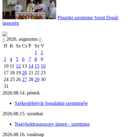
Püspöki szentmise Szent Donát
ünnepén
<
2026. augusztus
>
H
K
Sz
Cs
P
Sz
V
1
2
3
4
5
6
7
8
9
10
11
12
13
14
15
16
17
18
19
20
21
22
23
24
25
26
27
28
29
30
31
2026.08.14. péntek
Székesfehérvár fogadalmi szentmiséje
2026.08.15. szombat
Nagyboldogasszony ünnep - szentmise
2026.08.16. vasárnap