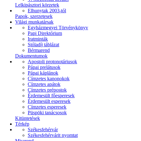
Lelkipásztori körzetek
Elhunytak 2003-tól
Papok, szerzetesek
Világi munkatársak
Egyházmegyei Törvénykönyv
Papi Direktórium
Iratminták
Stóladíj táblázat
Bérmarend
Dokumentumok
Apostoli protonotáriusok
Pápai prelátusok
Pápai káplánok
Címzetes kanonokok
Címzetes apátok
Címzetes prépostok
Érdemesült főesperesek
Érdemesült esperesek
Címzetes esperesek
Püspöki tanácsosok
Kitüntetések
Térkép
Székesfehérvár
Székesfehérvárit nyomtat
Miserend