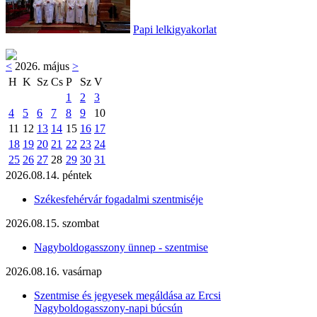
Papi lelkigyakorlat
<
2026. május
>
H
K
Sz
Cs
P
Sz
V
1
2
3
4
5
6
7
8
9
10
11
12
13
14
15
16
17
18
19
20
21
22
23
24
25
26
27
28
29
30
31
2026.08.14. péntek
Székesfehérvár fogadalmi szentmiséje
2026.08.15. szombat
Nagyboldogasszony ünnep - szentmise
2026.08.16. vasárnap
Szentmise és jegyesek megáldása az Ercsi
Nagyboldogasszony-napi búcsún