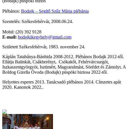
(Bodajk) püspöki biztos
Plébános:
Bodajk – Segítő Szűz Mária plébánia
Szentelés: Székesfehérvár, 2008.06.24.
Mobil: (20) 392 9128
E-mail:
bodajkikegyhely@gmail.com
Született Székesfehérvár, 1983. november 24.
Káplán Tatabánya-Bánhida 2008-2012. Plébános Bodajk 2012-től.
Ellátja Balinkát, Csákberényt, Csókakőt, Fehérvárcsurgót,
Iszkaszentgyörgyöt, Isztimért, Magyaralmást, Sörédet és Zámolyt. A
Boldog Gizella Óvoda (Bodajk) püspöki biztosa
2022-től.
Helyettes esperes 2013. Tanácsadó plébános 2014. Címzetes apát
2020. Kanonok 2022..