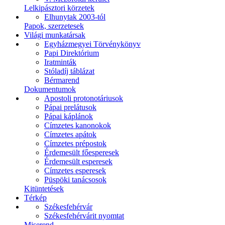
Lelkipásztori körzetek
Elhunytak 2003-tól
Papok, szerzetesek
Világi munkatársak
Egyházmegyei Törvénykönyv
Papi Direktórium
Iratminták
Stóladíj táblázat
Bérmarend
Dokumentumok
Apostoli protonotáriusok
Pápai prelátusok
Pápai káplánok
Címzetes kanonokok
Címzetes apátok
Címzetes prépostok
Érdemesült főesperesek
Érdemesült esperesek
Címzetes esperesek
Püspöki tanácsosok
Kitüntetések
Térkép
Székesfehérvár
Székesfehérvárit nyomtat
Miserend