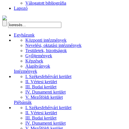
Válogatott bibliográfia
Lapozó
Egyházunk
Központi intézmények
Nevelési, oktatási intézmények
Testületek, bizottságok
Gyűjtemények
Képzések
Alapítványok
Intézmények
I. Székesfehérvári kerület
II. Vértesi kerület
III. Budai kerület
IV. Dunamenti kerület
V. Mezőföldi kerület
Plébániák
I. Székesfehérvári kerület
II. Vértesi kerület
III. Budai kerület
IV. Dunamenti kerület
V. Mezőföldi kerület