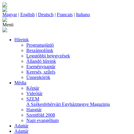
Magyar
|
English
|
Deutsch
|
Francais
|
Italiano
Menü
Híreink
Programajánló
Beszámolóink
Legutóbbi bejegyzések
Állandó híreink
Eseménynaptár
Keresés, szűrés
Ünnepkörök
Média
Képtár
Videótár
SZEM
A Székesfehérvári Egyházmegye Magazinja
Hangtár
Szentföld 2008
Napi evangélium
Adattár
Adattár