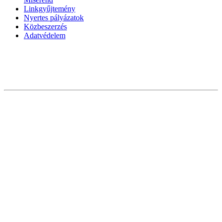
Linkgyűjtemény
Nyertes pályázatok
Közbeszerzés
Adatvédelem