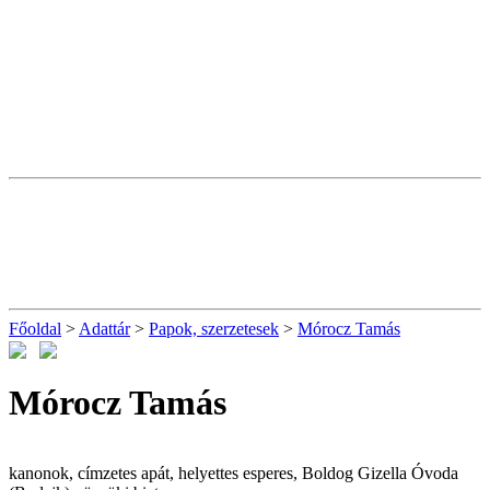
Főoldal
>
Adattár
>
Papok, szerzetesek
>
Mórocz Tamás
Mórocz Tamás
kanonok, címzetes apát, helyettes esperes, Boldog Gizella Óvoda