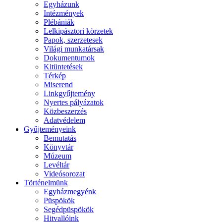
Egyházunk
Intézmények
Plébániák
Lelkipásztori körzetek
Papok, szerzetesek
Világi munkatársak
Dokumentumok
Kitüntetések
Térkép
Miserend
Linkgyűjtemény
Nyertes pályázatok
Közbeszerzés
Adatvédelem
Gyűjteményeink
Bemutatás
Könyvtár
Múzeum
Levéltár
Videósorozat
Történelmünk
Egyházmegyénk
Püspökök
Segédpüspökök
Hitvallóink