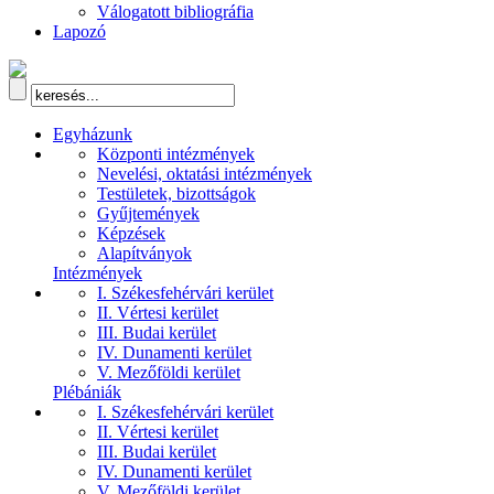
Válogatott bibliográfia
Lapozó
Egyházunk
Központi intézmények
Nevelési, oktatási intézmények
Testületek, bizottságok
Gyűjtemények
Képzések
Alapítványok
Intézmények
I. Székesfehérvári kerület
II. Vértesi kerület
III. Budai kerület
IV. Dunamenti kerület
V. Mezőföldi kerület
Plébániák
I. Székesfehérvári kerület
II. Vértesi kerület
III. Budai kerület
IV. Dunamenti kerület
V. Mezőföldi kerület