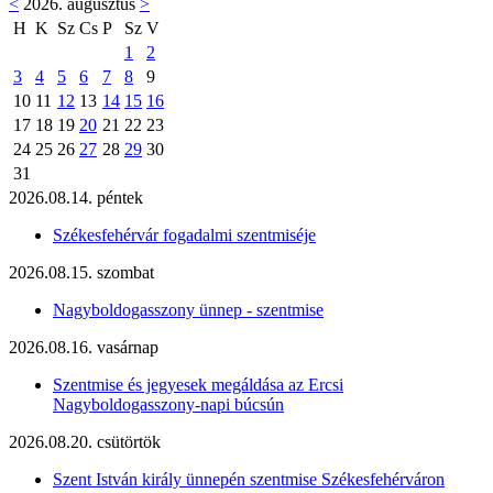
<
2026. augusztus
>
H
K
Sz
Cs
P
Sz
V
1
2
3
4
5
6
7
8
9
10
11
12
13
14
15
16
17
18
19
20
21
22
23
24
25
26
27
28
29
30
31
2026.08.14. péntek
Székesfehérvár fogadalmi szentmiséje
2026.08.15. szombat
Nagyboldogasszony ünnep - szentmise
2026.08.16. vasárnap
Szentmise és jegyesek megáldása az Ercsi
Nagyboldogasszony-napi búcsún
2026.08.20. csütörtök
Szent István király ünnepén szentmise Székesfehérváron