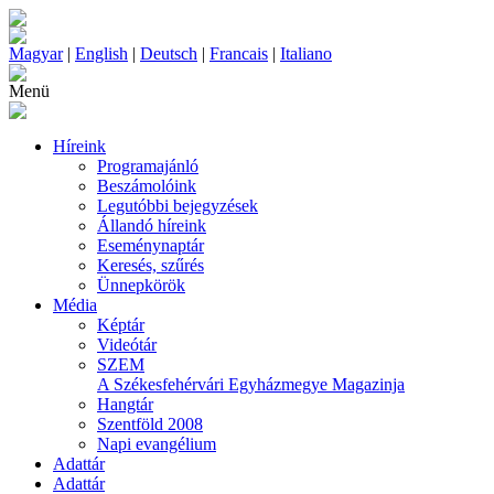
Magyar
|
English
|
Deutsch
|
Francais
|
Italiano
Menü
Híreink
Programajánló
Beszámolóink
Legutóbbi bejegyzések
Állandó híreink
Eseménynaptár
Keresés, szűrés
Ünnepkörök
Média
Képtár
Videótár
SZEM
A Székesfehérvári Egyházmegye Magazinja
Hangtár
Szentföld 2008
Napi evangélium
Adattár
Adattár