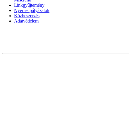
Linkgyűjtemény
Nyertes pályázatok
Közbeszerzés
Adatvédelem