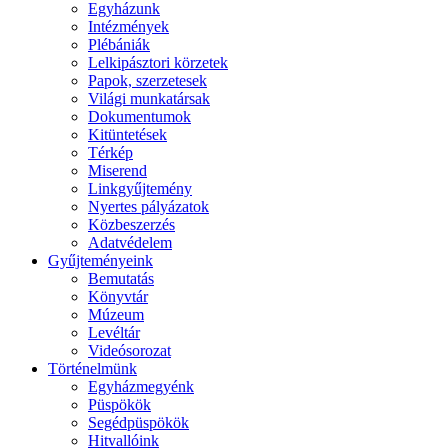
Egyházunk
Intézmények
Plébániák
Lelkipásztori körzetek
Papok, szerzetesek
Világi munkatársak
Dokumentumok
Kitüntetések
Térkép
Miserend
Linkgyűjtemény
Nyertes pályázatok
Közbeszerzés
Adatvédelem
Gyűjteményeink
Bemutatás
Könyvtár
Múzeum
Levéltár
Videósorozat
Történelmünk
Egyházmegyénk
Püspökök
Segédpüspökök
Hitvallóink