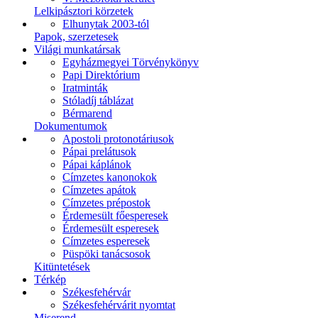
Lelkipásztori körzetek
Elhunytak 2003-tól
Papok, szerzetesek
Világi munkatársak
Egyházmegyei Törvénykönyv
Papi Direktórium
Iratminták
Stóladíj táblázat
Bérmarend
Dokumentumok
Apostoli protonotáriusok
Pápai prelátusok
Pápai káplánok
Címzetes kanonokok
Címzetes apátok
Címzetes prépostok
Érdemesült főesperesek
Érdemesült esperesek
Címzetes esperesek
Püspöki tanácsosok
Kitüntetések
Térkép
Székesfehérvár
Székesfehérvárit nyomtat
Miserend