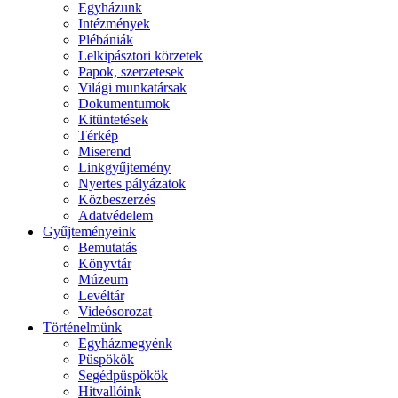
Egyházunk
Intézmények
Plébániák
Lelkipásztori körzetek
Papok, szerzetesek
Világi munkatársak
Dokumentumok
Kitüntetések
Térkép
Miserend
Linkgyűjtemény
Nyertes pályázatok
Közbeszerzés
Adatvédelem
Gyűjteményeink
Bemutatás
Könyvtár
Múzeum
Levéltár
Videósorozat
Történelmünk
Egyházmegyénk
Püspökök
Segédpüspökök
Hitvallóink