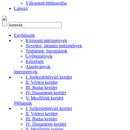
Válogatott bibliográfia
Lapozó
Egyházunk
Központi intézmények
Nevelési, oktatási intézmények
Testületek, bizottságok
Gyűjtemények
Képzések
Alapítványok
Intézmények
I. Székesfehérvári kerület
II. Vértesi kerület
III. Budai kerület
IV. Dunamenti kerület
V. Mezőföldi kerület
Plébániák
I. Székesfehérvári kerület
II. Vértesi kerület
III. Budai kerület
IV. Dunamenti kerület
V. Mezőföldi kerület