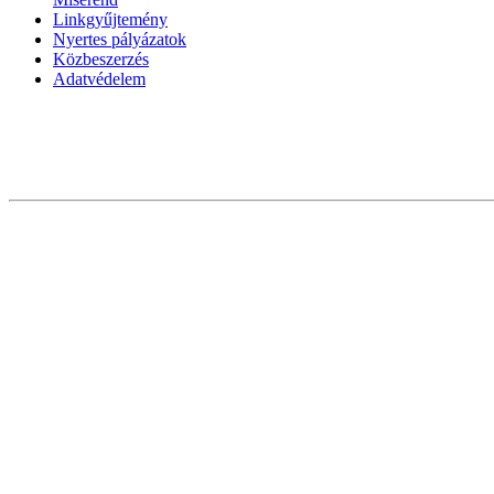
Linkgyűjtemény
Nyertes pályázatok
Közbeszerzés
Adatvédelem