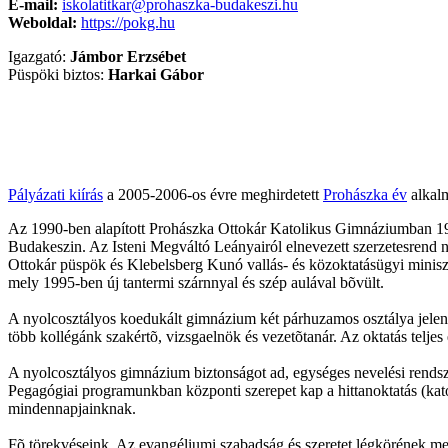
E-mail:
iskolatitkar@prohaszka-budakeszi.hu
Weboldal:
https://pokg.hu
Igazgató:
Jámbor Erzsébet
Püspöki biztos:
Harkai Gábor
Pályázati kiírás
a 2005-2006-os évre meghirdetett
Prohászka év
alkalm
Az 1990-ben alapított Prohászka Ottokár Katolikus Gimnáziumban 199
Budakeszin. Az Isteni Megváltó Leányairól elnevezett szerzetesrend nõ
Ottokár püspök és Klebelsberg Kunó vallás- és közoktatásügyi miniszt
mely 1995-ben új tantermi szárnnyal és szép aulával bõvült.
A nyolcosztályos koedukált gimnázium két párhuzamos osztálya jelenle
több kollégánk szakértõ, vizsgaelnök és vezetõtanár. Az oktatás teljes
A nyolcosztályos gimnázium biztonságot ad, egységes nevelési rendsze
Pegagógiai programunkban központi szerepet kap a hittanoktatás (katol
mindennapjainknak.
Fõ törekvéseink. Az evangéliumi szabadság és szeretet légkörének me