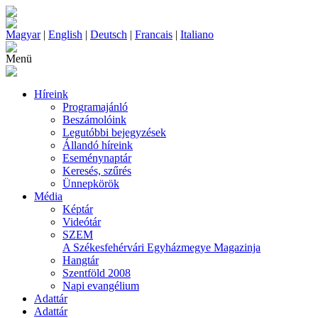
Magyar
|
English
|
Deutsch
|
Francais
|
Italiano
Menü
Híreink
Programajánló
Beszámolóink
Legutóbbi bejegyzések
Állandó híreink
Eseménynaptár
Keresés, szűrés
Ünnepkörök
Média
Képtár
Videótár
SZEM
A Székesfehérvári Egyházmegye Magazinja
Hangtár
Szentföld 2008
Napi evangélium
Adattár
Adattár