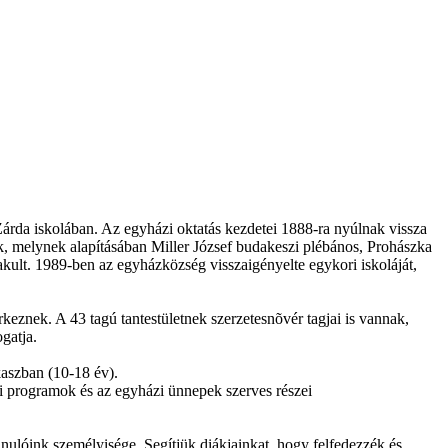
rda iskolában. Az egyházi oktatás kezdetei 1888-ra nyúlnak vissza
ák, melynek alapításában Miller József budakeszi plébános, Prohászka
akult. 1989-ben az egyházközség visszaigényelte egykori iskoláját,
keznek. A 43 tagú tantestületnek szerzetesnõvér tagjai is vannak,
gatja.
kaszban (10-18 év).
lki programok és az egyházi ünnepek szerves részei
nulóink személyisége. Segítjük diákjainkat, hogy felfedezzék és