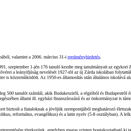
ából, valamint a 2006. március 31-i
eredményhirdetés
.
1. szeptember 1-jén 176 tanuló kezdte meg tanulmányait az egykori Zá
vérei a leányifjúság nevelését 1927-tõl az új Zárda iskolában folytatt
er is közremûködött. Az 1950-es államosítás után általános iskolává al
g 500 tanulót számlál, akik Budakeszirõl, a régióból és Budapestrõl ér
 egészében állami ill. egyházi finanszírozású és az önkormányzat is támo
rt biztosít a fiataloknak a jövõjük szempontjából meghatározó életsza
ikus, református, evangélikus) és a latin nyelv (5-8 osztályban). A le
gteremtésére törekszünk, amelyben magas szinten bontakoztatható ki ta