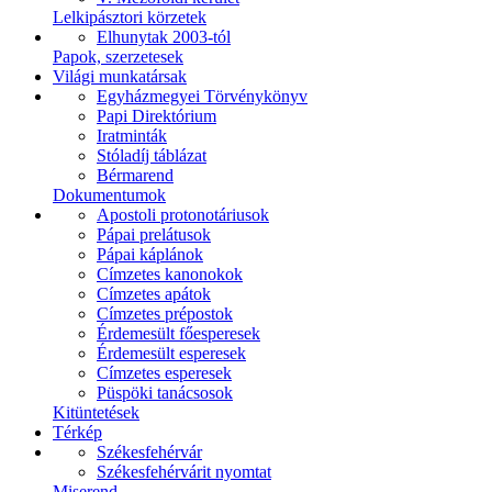
Lelkipásztori körzetek
Elhunytak 2003-tól
Papok, szerzetesek
Világi munkatársak
Egyházmegyei Törvénykönyv
Papi Direktórium
Iratminták
Stóladíj táblázat
Bérmarend
Dokumentumok
Apostoli protonotáriusok
Pápai prelátusok
Pápai káplánok
Címzetes kanonokok
Címzetes apátok
Címzetes prépostok
Érdemesült főesperesek
Érdemesült esperesek
Címzetes esperesek
Püspöki tanácsosok
Kitüntetések
Térkép
Székesfehérvár
Székesfehérvárit nyomtat
Miserend