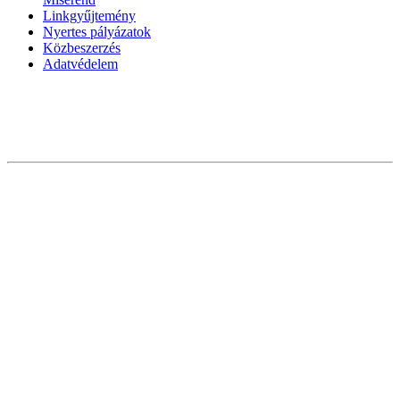
Linkgyűjtemény
Nyertes pályázatok
Közbeszerzés
Adatvédelem