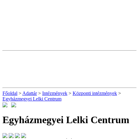
Főoldal
>
Adattár
>
Intézmények
>
Központi intézmények
>
Egyházmegyei Lelki Centrum
Egyházmegyei Lelki Centrum