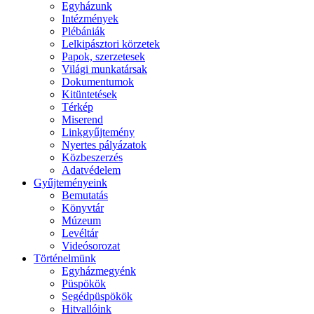
Egyházunk
Intézmények
Plébániák
Lelkipásztori körzetek
Papok, szerzetesek
Világi munkatársak
Dokumentumok
Kitüntetések
Térkép
Miserend
Linkgyűjtemény
Nyertes pályázatok
Közbeszerzés
Adatvédelem
Gyűjteményeink
Bemutatás
Könyvtár
Múzeum
Levéltár
Videósorozat
Történelmünk
Egyházmegyénk
Püspökök
Segédpüspökök
Hitvallóink