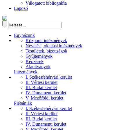
Válogatott bibliográfia
Lapozó
Egyházunk
Központi intézmények
Nevelési, oktatási intézmények
Testületek, bizottságok
Gyűjtemények
Képzések
Alapítványok
Intézmények
I. Székesfehérvári kerület
II. Vértesi kerület
III. Budai kerület
IV. Dunamenti kerület
V. Mezőföldi kerület
Plébániák
I. Székesfehérvári kerület
II. Vértesi kerület
III. Budai kerület
IV. Dunamenti kerület
V. Mezőföldi kerület