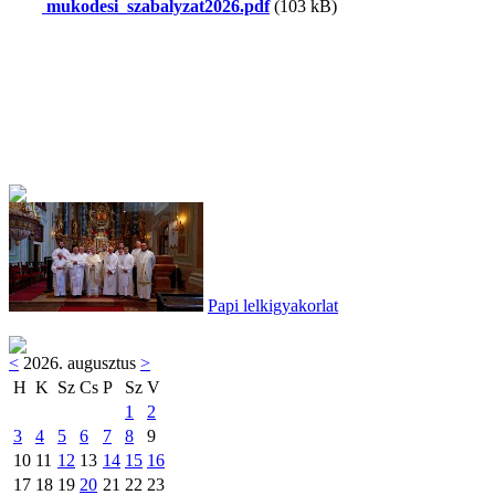
mukodesi_szabalyzat2026.pdf
(103 kB)
Papi lelkigyakorlat
<
2026. augusztus
>
H
K
Sz
Cs
P
Sz
V
1
2
3
4
5
6
7
8
9
10
11
12
13
14
15
16
17
18
19
20
21
22
23