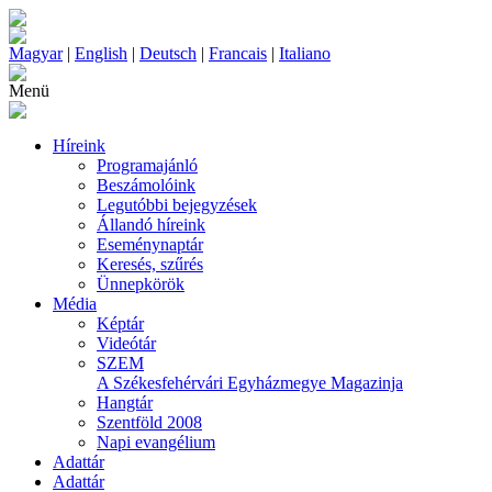
Magyar
|
English
|
Deutsch
|
Francais
|
Italiano
Menü
Híreink
Programajánló
Beszámolóink
Legutóbbi bejegyzések
Állandó híreink
Eseménynaptár
Keresés, szűrés
Ünnepkörök
Média
Képtár
Videótár
SZEM
A Székesfehérvári Egyházmegye Magazinja
Hangtár
Szentföld 2008
Napi evangélium
Adattár
Adattár