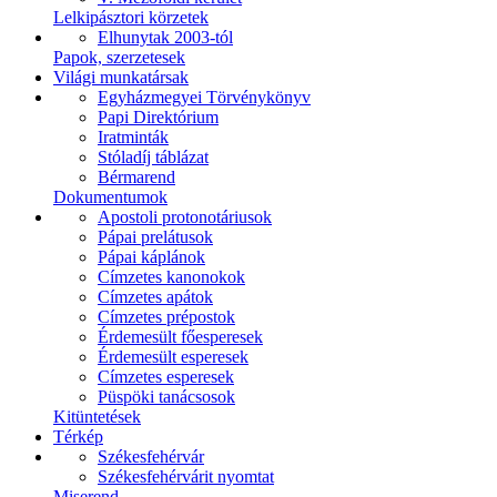
Lelkipásztori körzetek
Elhunytak 2003-tól
Papok, szerzetesek
Világi munkatársak
Egyházmegyei Törvénykönyv
Papi Direktórium
Iratminták
Stóladíj táblázat
Bérmarend
Dokumentumok
Apostoli protonotáriusok
Pápai prelátusok
Pápai káplánok
Címzetes kanonokok
Címzetes apátok
Címzetes prépostok
Érdemesült főesperesek
Érdemesült esperesek
Címzetes esperesek
Püspöki tanácsosok
Kitüntetések
Térkép
Székesfehérvár
Székesfehérvárit nyomtat
Miserend