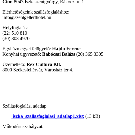
Cím:
8043 Iszkaszentgyörgy, Rákóczi u. 1.
Elérhetőségeink szállásfoglaláshoz:
info@szentgellerthotel.hu
Helyfoglalás:
(22) 510 810
(30) 308 4970
Egyházmegyei felügyelõ:
Hajdu Ferenc
Konyhai ügyvezető:
Babócsai Balázs
(20) 365 3305
Üzemeltetõ:
Rex Cultura Kft.
8000 Székesfehérvár, Városház tér 4.
Szállásfoglalási adatlap:
iszka_szallasfoglalasi_adatlap1.xlsx
(13 kB)
Működési szabályzat: