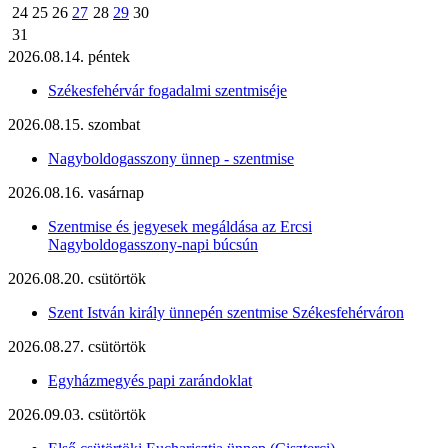
24
25
26
27
28
29
30
31
2026.08.14. péntek
Székesfehérvár fogadalmi szentmiséje
2026.08.15. szombat
Nagyboldogasszony ünnep - szentmise
2026.08.16. vasárnap
Szentmise és jegyesek megáldása az Ercsi
Nagyboldogasszony-napi búcsún
2026.08.20. csütörtök
Szent István király ünnepén szentmise Székesfehérváron
2026.08.27. csütörtök
Egyházmegyés papi zarándoklat
2026.09.03. csütörtök