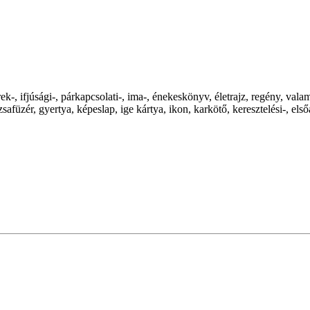
ek-, ifjúsági-, párkapcsolati-, ima-, énekeskönyv, életrajz, regény, 
zér, gyertya, képeslap, ige kártya, ikon, karkötő, keresztelési-, elsőál