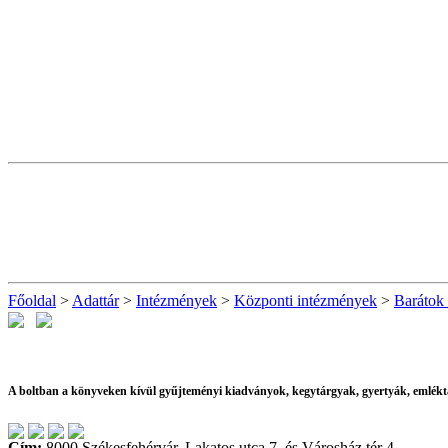
Főoldal
>
Adattár
>
Intézmények
>
Központi intézmények
>
Barátok
A boltban a könyveken kívül gyűjteményi kiadványok, kegytárgyak, gyertyák, emlékt
Cím:
8000 Székesfehérvár, Lakatos utca 7. és Városház tér 4.