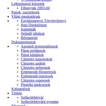
Lelkipásztori körzetek
Elhunytak 2003-tól
Papok, szerzetesek
Világi munkatársak
Egyházmegyei Törvénykönyv
Papi Direktórium
Iratminták
Stóladíj táblázat
Bérmarend
Dokumentumok
Apostoli protonotáriusok
Pápai prelátusok
Pápai káplánok
Címzetes kanonokok
Címzetes apátok
Címzetes prépostok
Érdemesült főesperesek
Érdemesült esperesek
Címzetes esperesek
Püspöki tanácsosok
Kitüntetések
Térkép
Székesfehérvár
Székesfehérvárit nyomtat
Miserend