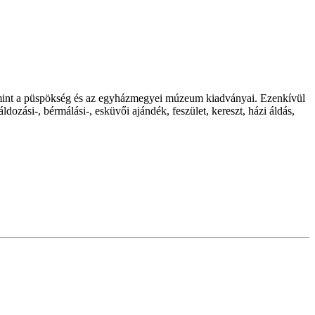
valamint a püspökség és az egyházmegyei múzeum kiadványai. Ezenkívül
dozási-, bérmálási-, esküvői ajándék, feszület, kereszt, házi áldás,