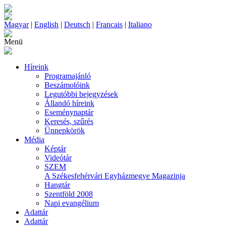
Magyar
|
English
|
Deutsch
|
Francais
|
Italiano
Menü
Híreink
Programajánló
Beszámolóink
Legutóbbi bejegyzések
Állandó híreink
Eseménynaptár
Keresés, szűrés
Ünnepkörök
Média
Képtár
Videótár
SZEM
A Székesfehérvári Egyházmegye Magazinja
Hangtár
Szentföld 2008
Napi evangélium
Adattár
Adattár