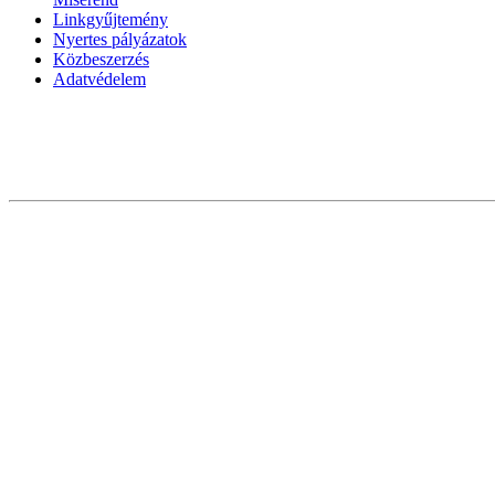
Linkgyűjtemény
Nyertes pályázatok
Közbeszerzés
Adatvédelem