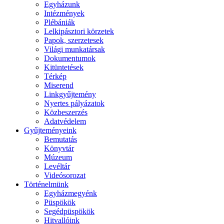
Egyházunk
Intézmények
Plébániák
Lelkipásztori körzetek
Papok, szerzetesek
Világi munkatársak
Dokumentumok
Kitüntetések
Térkép
Miserend
Linkgyűjtemény
Nyertes pályázatok
Közbeszerzés
Adatvédelem
Gyűjteményeink
Bemutatás
Könyvtár
Múzeum
Levéltár
Videósorozat
Történelmünk
Egyházmegyénk
Püspökök
Segédpüspökök
Hitvallóink