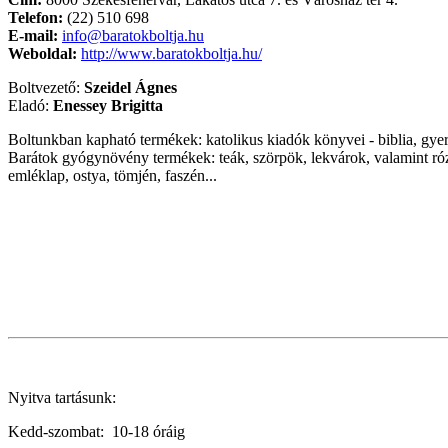
Telefon:
(22) 510 698
E-mail:
info@baratokboltja.hu
Weboldal:
http://www.baratokboltja.hu/
Boltvezető:
Szeidel Ágnes
Eladó:
Enessey Brigitta
Boltunkban kapható termékek: katolikus kiadók könyvei - biblia, gyer
Barátok gyógynövény termékek: teák, szörpök, lekvárok, valamint rózsafü
emléklap, ostya, tömjén, faszén...
Nyitva tartásunk:
Kedd-szombat: 10-18 óráig