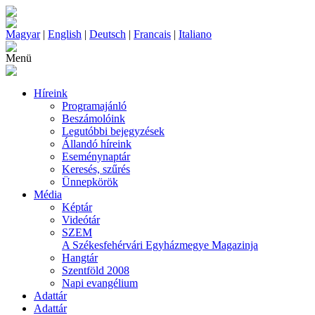
Magyar
|
English
|
Deutsch
|
Francais
|
Italiano
Menü
Híreink
Programajánló
Beszámolóink
Legutóbbi bejegyzések
Állandó híreink
Eseménynaptár
Keresés, szűrés
Ünnepkörök
Média
Képtár
Videótár
SZEM
A Székesfehérvári Egyházmegye Magazinja
Hangtár
Szentföld 2008
Napi evangélium
Adattár
Adattár