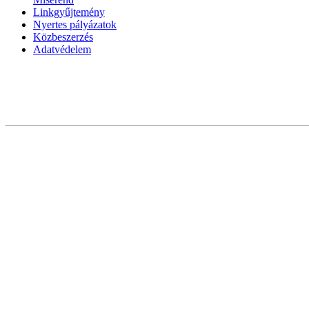
Linkgyűjtemény
Nyertes pályázatok
Közbeszerzés
Adatvédelem