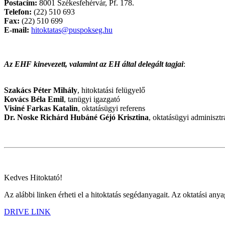
Postacím:
8001 Székesfehérvár, Pf. 178.
Telefon:
(22) 510 693
Fax:
(22) 510 699
E-mail:
hitoktatas@puspokseg.hu
Az EHF kinevezett, valamint az EH által delegált tagjai
:
Szakács Péter Mihály
, hitoktatási felügyelő
Kovács Béla Emil
, tanügyi igazgató
Visiné Farkas Katalin
, oktatásügyi referens
Dr. Noske Richárd Hubáné Géjó Krisztina
, oktatásügyi adminisztr
Kedves Hitoktató!
Az alábbi linken érheti el a hitoktatás segédanyagait. Az oktatási any
DRIVE LINK