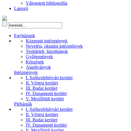
Válogatott bibliográfia
Lapozó
Egyházunk
Központi intézmények
Nevelési, oktatási intézmények
Testületek, bizottságok
Gyűjtemények
Képzések
Alapítványok
Intézmények
I. Székesfehérvári kerület
II. Vértesi kerület
III. Budai kerület
IV. Dunamenti kerület
V. Mezőföldi kerület
Plébániák
I. Székesfehérvári kerület
II. Vértesi kerület
III. Budai kerület
IV. Dunamenti kerület
V. Mezőföldi kerület