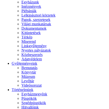
Egyházunk
Intézmények
Plébániák
Lelkipásztori körzetek
Papok, szerzetesek
Világi munkatársak
Dokumentumok
Kitüntetések
Térkép
Miserend
Linkgyűjtemény
Nyertes pályázatok
Közbeszerzés
Adatvédelem
Gyűjteményeink
Bemutatás
Könyvtár
Múzeum
Levéltár
Videósorozat
Történelmünk
Egyházmegyénk
Püspökök
Segédpüspökök
Hitvallóink