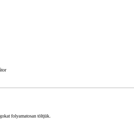
átor
agokat folyamatosan töltjük.