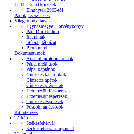
Lelkipásztori körzetek
Elhunytak 2003-tól
Papok, szerzetesek
Világi munkatársak
Egyházmegyei Törvénykönyv
Papi Direktórium
Iratminták
Stóladíj táblázat
Bérmarend
Dokumentumok
Apostoli protonotáriusok
Pápai prelátusok
Pápai káplánok
Címzetes kanonokok
Címzetes apátok
Címzetes prépostok
Érdemesült főesperesek
Érdemesült esperesek
Címzetes esperesek
Püspöki tanácsosok
Kitüntetések
Térkép
Székesfehérvár
Székesfehérvárit nyomtat
Miserend