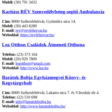
Mobil:
(30) 791 3432
Karitász RÉV Szenvedélybeteg-segítő Ambulancia
Cím:
8000 Székesfehérvár, Gyümölcs utca 14.
Mobil:
(30) 443 8289
E-mail:
rev@revfehervar.hu
Weboldal:
https://revfehervar.hu/
Lea Otthon Családok Átmeneti Otthona
Telefon:
(23) 373 164
Mobil:
(20) 929 7809
E-mail:
leaotthon@gmail.com
Weboldal:
http://www.lea.hu
Barátok Boltja Egyházmegyei Könyv- és
Kegytárgybolt
Cím:
8000 Székesfehérvár, Lakatos utca 7. és Városház tér 4.
Telefon:
(22) 510 698
E-mail:
info@baratokboltja.hu
Weboldal:
http://www.baratokboltja.hu/