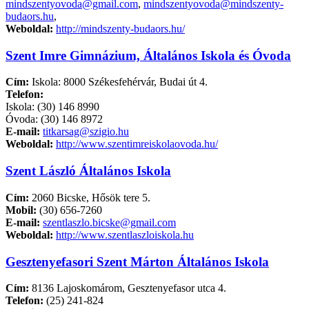
mindszentyovoda@gmail.com
,
mindszentyovoda@mindszenty-
budaors.hu
,
Weboldal:
http://mindszenty-budaors.hu/
Szent Imre Gimnázium, Általános Iskola és Óvoda
Cím:
Iskola: 8000 Székesfehérvár, Budai út 4.
Telefon:
Iskola: (30) 146 8990
Óvoda: (30) 146 8972
E-mail:
titkarsag@szigio.hu
Weboldal:
http://www.szentimreiskolaovoda.hu/
Szent László Általános Iskola
Cím:
2060 Bicske, Hősök tere 5.
Mobil:
(30) 656-7260
E-mail:
szentlaszlo.bicske@gmail.com
Weboldal:
http://www.szentlaszloiskola.hu
Gesztenyefasori Szent Márton Általános Iskola
Cím:
8136 Lajoskomárom, Gesztenyefasor utca 4.
Telefon:
(25) 241-824