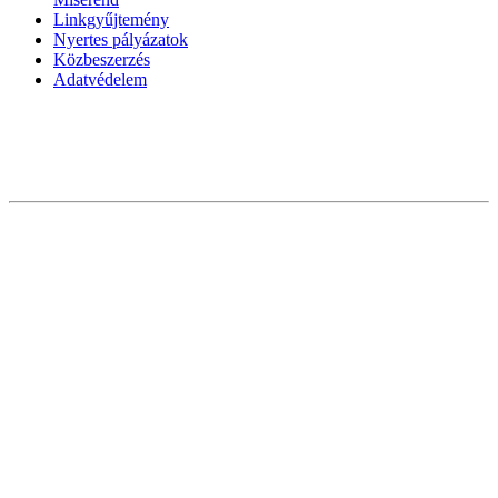
Linkgyűjtemény
Nyertes pályázatok
Közbeszerzés
Adatvédelem