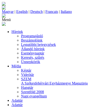
Magyar
|
English
|
Deutsch
|
Francais
|
Italiano
Menü
Híreink
Programajánló
Beszámolóink
Legutóbbi bejegyzések
Állandó híreink
Eseménynaptár
Keresés, szűrés
Ünnepkörök
Média
Képtár
Videótár
SZEM
A Székesfehérvári Egyházmegye Magazinja
Hangtár
Szentföld 2008
Napi evangélium
Adattár
Adattár