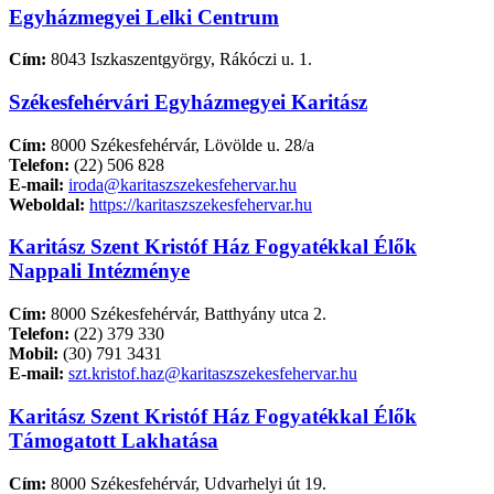
Egyházmegyei Lelki Centrum
Cím:
8043 Iszkaszentgyörgy, Rákóczi u. 1.
Székesfehérvári Egyházmegyei Karitász
Cím:
8000 Székesfehérvár, Lövölde u. 28/a
Telefon:
(22) 506 828
E-mail:
iroda@karitaszszekesfehervar.hu
Weboldal:
https://karitaszszekesfehervar.hu
Karitász Szent Kristóf Ház Fogyatékkal Élők
Nappali Intézménye
Cím:
8000 Székesfehérvár, Batthyány utca 2.
Telefon:
(22) 379 330
Mobil:
(30) 791 3431
E-mail:
szt.kristof.haz@karitaszszekesfehervar.hu
Karitász Szent Kristóf Ház Fogyatékkal Élők
Támogatott Lakhatása
Cím:
8000 Székesfehérvár, Udvarhelyi út 19.