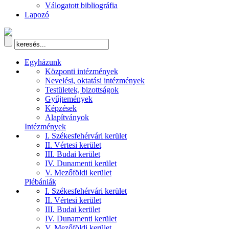
Válogatott bibliográfia
Lapozó
Egyházunk
Központi intézmények
Nevelési, oktatási intézmények
Testületek, bizottságok
Gyűjtemények
Képzések
Alapítványok
Intézmények
I. Székesfehérvári kerület
II. Vértesi kerület
III. Budai kerület
IV. Dunamenti kerület
V. Mezőföldi kerület
Plébániák
I. Székesfehérvári kerület
II. Vértesi kerület
III. Budai kerület
IV. Dunamenti kerület
V. Mezőföldi kerület