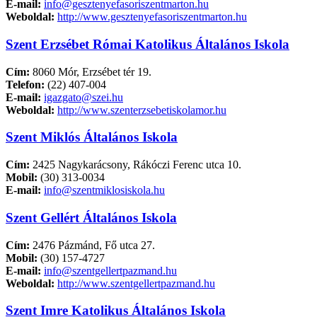
E-mail:
info@gesztenyefasoriszentmarton.hu
Weboldal:
http://www.gesztenyefasoriszentmarton.hu
Szent Erzsébet Római Katolikus Általános Iskola
Cím:
8060 Mór, Erzsébet tér 19.
Telefon:
(22) 407-004
E-mail:
igazgato@szei.hu
Weboldal:
http://www.szenterzsebetiskolamor.hu
Szent Miklós Általános Iskola
Cím:
2425 Nagykarácsony, Rákóczi Ferenc utca 10.
Mobil:
(30) 313-0034
E-mail:
info@szentmiklosiskola.hu
Szent Gellért Általános Iskola
Cím:
2476 Pázmánd, Fő utca 27.
Mobil:
(30) 157-4727
E-mail:
info@szentgellertpazmand.hu
Weboldal:
http://www.szentgellertpazmand.hu
Szent Imre Katolikus Általános Iskola