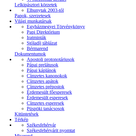
Lelkipásztori körzetek
Elhunytak 2003-tól
Papok, szerzetesek
Világi munkatársak
Egyházmegyei Törvénykönyv
Papi Direktórium
Iratminták
Stóladíj táblázat
Bérmarend
Dokumentumok
Apostoli protonotáriusok
Pápai prelátusok
Pápai káplánok
Címzetes kanonokok
Címzetes apátok
Címzetes prépostok
Érdemesült főesperesek
Érdemesült esperesek
Címzetes esperesek
Püspöki tanácsosok
Kitüntetések
Térkép
Székesfehérvár
Székesfehérvárit nyomtat
Miserend