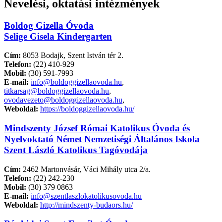
Nevelési, oktatási intézmények
Boldog Gizella Óvoda
Selige Gisela Kindergarten
Cím:
8053 Bodajk, Szent István tér 2.
Telefon:
(22) 410-929
Mobil:
(30) 591-7993
E-mail:
info@boldoggizellaovoda.hu
,
titkarsag@boldoggizellaovoda.hu
,
ovodavezeto@boldoggizellaovoda.hu
,
Weboldal:
https://boldoggizellaovoda.hu/
Mindszenty József Római Katolikus Óvoda és
Nyelvoktató Német Nemzetiségi Általános Iskola
Szent László Katolikus Tagóvodája
Cím:
2462 Martonvásár, Váci Mihály utca 2/a.
Telefon:
(22) 242-230
Mobil:
(30) 379 0863
E-mail:
info@szentlaszlokatolikusovoda.hu
Weboldal:
http://mindszenty-budaors.hu/