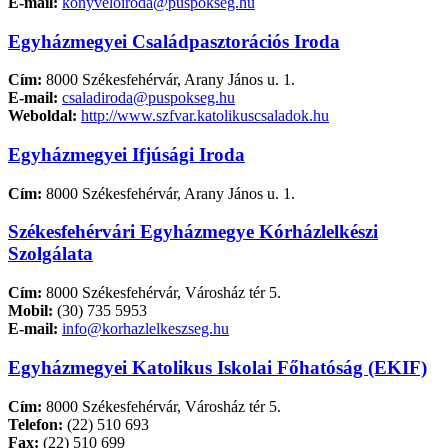
E-mail:
konyveloiroda@puspokseg.hu
Egyházmegyei Családpasztorációs Iroda
Cím:
8000 Székesfehérvár, Arany János u. 1.
E-mail:
csaladiroda@puspokseg.hu
Weboldal:
http://www.szfvar.katolikuscsaladok.hu
Egyházmegyei Ifjúsági Iroda
Cím:
8000 Székesfehérvár, Arany János u. 1.
Székesfehérvári Egyházmegye Kórházlelkészi
Szolgálata
Cím:
8000 Székesfehérvár, Városház tér 5.
Mobil:
(30) 735 5953
E-mail:
info@korhazlelkeszseg.hu
Egyházmegyei Katolikus Iskolai Főhatóság (EKIF)
Cím:
8000 Székesfehérvár, Városház tér 5.
Telefon:
(22) 510 693
Fax:
(22) 510 699