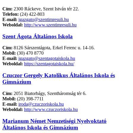
Cím:
2300 Ráckeve, Szent István tér 22.
Telefon:
(24) 422-803
E-mail:
igazgato@szentimresuli.hu
Weboldal:
http://www.szentimresuli.hu
Szent Ágota Általános Iskola
Cím:
8126 Sárszentágota, Erkel Ferenc u. 14-16.
Mobil:
(30) 470 8770
E-mail:
igazgato@szentagotaiskola.hu
Weboldal:
https://szentagotaiskola.hu/
Czuczor Gergely Katolikus Általános Iskola és
Gimnázium
Cím:
2051 Biatorbágy, Szentháromság tér 6.
Mobil:
(20) 398-7711
E-mail:
iroda@czuczoriskola.hu
Weboldal:
http://www.czuczoriskola.hu
Marianum Német Nemzetiségi Nyelvoktató
Általános Iskola és Gimnázium