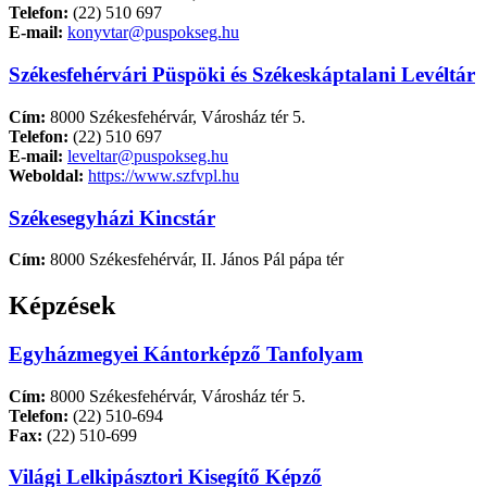
Telefon:
(22) 510 697
E-mail:
konyvtar@puspokseg.hu
Székesfehérvári Püspöki és Székeskáptalani Levéltár
Cím:
8000 Székesfehérvár, Városház tér 5.
Telefon:
(22) 510 697
E-mail:
leveltar@puspokseg.hu
Weboldal:
https://www.szfvpl.hu
Székesegyházi Kincstár
Cím:
8000 Székesfehérvár, II. János Pál pápa tér
Képzések
Egyházmegyei Kántorképző Tanfolyam
Cím:
8000 Székesfehérvár, Városház tér 5.
Telefon:
(22) 510-694
Fax:
(22) 510-699
Világi Lelkipásztori Kisegítő Képző