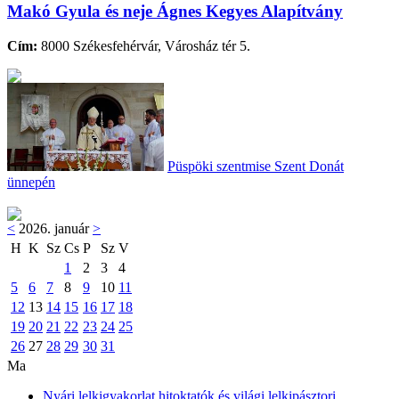
Makó Gyula és neje Ágnes Kegyes Alapítvány
Cím:
8000 Székesfehérvár, Városház tér 5.
Püspöki szentmise Szent Donát
ünnepén
<
2026. január
>
H
K
Sz
Cs
P
Sz
V
1
2
3
4
5
6
7
8
9
10
11
12
13
14
15
16
17
18
19
20
21
22
23
24
25
26
27
28
29
30
31
Ma
Nyári lelkigyakorlat hitoktatók és világi lelkipásztori