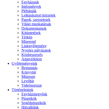
Egyházunk
Intézmények
Plébániák
Lelkipásztori körzetek
Papok, szerzetesek
Világi munkatársak
Dokumentumok
Kitüntetések
Térkép
Miserend
Linkgyűjtemény
Nyertes pályázatok
Közbeszerzés
Adatvédelem
Gyűjteményeink
Bemutatás
Könyvtár
Múzeum
Levéltár
Videósorozat
Történelmünk
Egyházmegyénk
Püspökök
Segédpüspökök
Hitvallóink