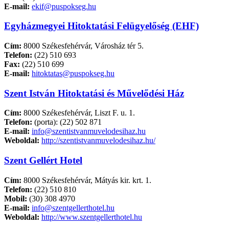
E-mail:
ekif@puspokseg.hu
Egyházmegyei Hitoktatási Felügyelőség (EHF)
Cím:
8000 Székesfehérvár, Városház tér 5.
Telefon:
(22) 510 693
Fax:
(22) 510 699
E-mail:
hitoktatas@puspokseg.hu
Szent István Hitoktatási és Művelődési Ház
Cím:
8000 Székesfehérvár, Liszt F. u. 1.
Telefon:
(porta): (22) 502 871
E-mail:
info@szentistvanmuvelodesihaz.hu
Weboldal:
http://szentistvanmuvelodesihaz.hu/
Szent Gellért Hotel
Cím:
8000 Székesfehérvár, Mátyás kir. krt. 1.
Telefon:
(22) 510 810
Mobil:
(30) 308 4970
E-mail:
info@szentgellerthotel.hu
Weboldal:
http://www.szentgellerthotel.hu