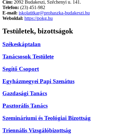
Cím:
2092 Budakeszi, Széchenyi u. 141.
Telefon:
(23) 451-982
E-mail:
iskolatitkar@prohaszka-budakeszi.hu
Weboldal:
https://pokg.hu
Testületek, bizottságok
Székeskáptalan
Tanácsosok Testülete
Segítő Csoport
Egyházmegyei Papi Szenátus
Gazdasági Tanács
Pasztorális Tanács
Szemináriumi és Teológiai Bizottság
Triennális Vizsgálóbizottság