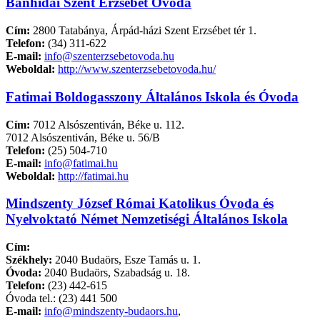
Bánhidai Szent Erzsébet Óvoda
Cím:
2800 Tatabánya, Árpád-házi Szent Erzsébet tér 1.
Telefon:
(34) 311-622
E-mail:
info@szenterzsebetovoda.hu
Weboldal:
http://www.szenterzsebetovoda.hu/
Fatimai Boldogasszony Általános Iskola és Óvoda
Cím:
7012 Alsószentiván, Béke u. 112.
7012 Alsószentiván, Béke u. 56/B
Telefon:
(25) 504-710
E-mail:
info@fatimai.hu
Weboldal:
http://fatimai.hu
Mindszenty József Római Katolikus Óvoda és
Nyelvoktató Német Nemzetiségi Általános Iskola
Cím:
Székhely:
2040 Budaörs, Esze Tamás u. 1.
Óvoda:
2040 Budaörs, Szabadság u. 18.
Telefon:
(23) 442-615
Óvoda tel.: (23) 441 500
E-mail:
info@mindszenty-budaors.hu
,