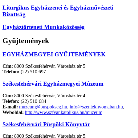
Liturgikus Egyházzenei és Egyházművészeti
Bizottság
Egyháztörténeti Munkaközösség
Gyűjtemények
EGYHÁZMEGYEI GYŰJTEMÉNYEK
Cím:
8000 Székesfehérvár, Városház tér 5
Telefon:
(22) 510 697
Székesfehérvári Egyházmegyei Múzeum
Cím:
8000 Székesfehérvár, Városház tér 4.
Telefon:
(22) 510-684
E-mail:
muzeum@puspokseg.hu
,
info@szenteknyomaban.hu
,
Weboldal:
http://www.szfvar.katolikus.hu/muzeum
Székesfehérvári Püspöki Könyvtár
Cím:
8000 Székesfehérvár, Városház tér 5.