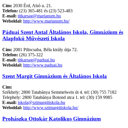
Cím:
2030 Érd, Alsó u. 21.
Telefon:
(23) 365-481 és (23) 523-483
E-mail:
titkarsag@marianum.hu
Weboldal:
http://www.marianum.hu/
Páduai Szent Antal Általános Iskola, Gimnázium és
Alapfokú Művészeti Iskola
Cím:
2081 Piliscsaba, Béla király útja 72.
Telefon:
(26) 375-322
E-mail:
titkarsag@paduai.hu
Weboldal:
http://www.paduai.hu
Szent Margit Gimnázium és Általános Iskola
Cím:
Székhely: 2800 Tatabánya Semmelweis út 4. tel: (30) 755 7182
Telephely: 2800 Tatabánya Botond utca 1. tel: (30) 159 9985
E-mail:
iskola@sztmargitiskola.hu
Weboldal:
http://www.sztmargitiskola.hu/
Prohászka Ottokár Katolikus Gimnázium