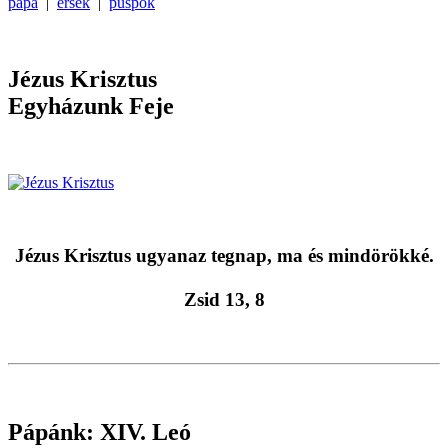
pápa
|
érsek
|
püspök
Jézus Krisztus
Egyházunk Feje
Jézus Krisztus ugyanaz tegnap, ma és mindörökké.
Zsid 13, 8
Pápánk: XIV. Leó