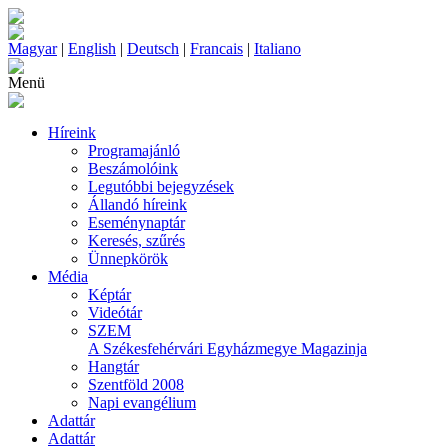
Magyar
|
English
|
Deutsch
|
Francais
|
Italiano
Menü
Híreink
Programajánló
Beszámolóink
Legutóbbi bejegyzések
Állandó híreink
Eseménynaptár
Keresés, szűrés
Ünnepkörök
Média
Képtár
Videótár
SZEM
A Székesfehérvári Egyházmegye Magazinja
Hangtár
Szentföld 2008
Napi evangélium
Adattár
Adattár