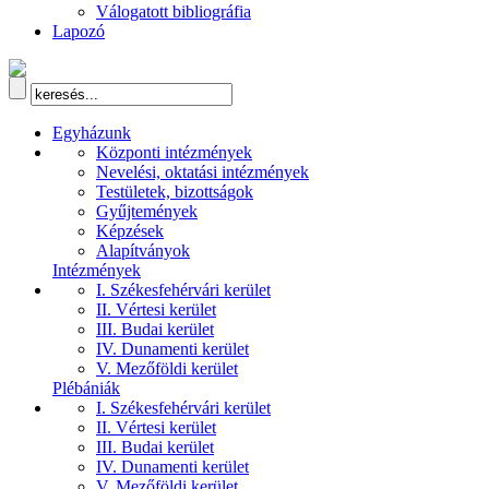
Válogatott bibliográfia
Lapozó
Egyházunk
Központi intézmények
Nevelési, oktatási intézmények
Testületek, bizottságok
Gyűjtemények
Képzések
Alapítványok
Intézmények
I. Székesfehérvári kerület
II. Vértesi kerület
III. Budai kerület
IV. Dunamenti kerület
V. Mezőföldi kerület
Plébániák
I. Székesfehérvári kerület
II. Vértesi kerület
III. Budai kerület
IV. Dunamenti kerület
V. Mezőföldi kerület