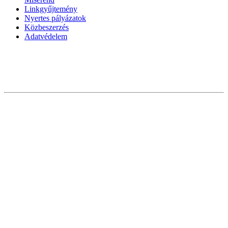
Linkgyűjtemény
Nyertes pályázatok
Közbeszerzés
Adatvédelem