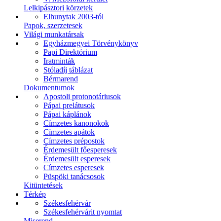
Lelkipásztori körzetek
Elhunytak 2003-tól
Papok, szerzetesek
Világi munkatársak
Egyházmegyei Törvénykönyv
Papi Direktórium
Iratminták
Stóladíj táblázat
Bérmarend
Dokumentumok
Apostoli protonotáriusok
Pápai prelátusok
Pápai káplánok
Címzetes kanonokok
Címzetes apátok
Címzetes prépostok
Érdemesült főesperesek
Érdemesült esperesek
Címzetes esperesek
Püspöki tanácsosok
Kitüntetések
Térkép
Székesfehérvár
Székesfehérvárit nyomtat
Miserend