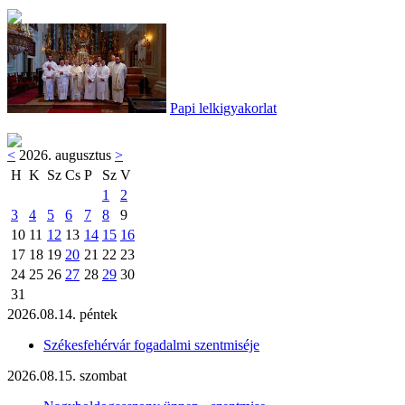
Papi lelkigyakorlat
<
2026. augusztus
>
H
K
Sz
Cs
P
Sz
V
1
2
3
4
5
6
7
8
9
10
11
12
13
14
15
16
17
18
19
20
21
22
23
24
25
26
27
28
29
30
31
2026.08.14. péntek
Székesfehérvár fogadalmi szentmiséje
2026.08.15. szombat