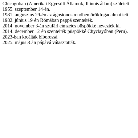
Chicagoban (Amerikai Egyesült Államok, Illinois állam) született
1955. szeptember 14-én.
1981. augusztus 29-én az ágostonos rendben örökfogadalmat tett.
1982. június 19-én Rómában pappá szentelték.
2014. november 3-án szufári címzetes püspökké nevezték ki.
2014. december 12-én szentelték püspökké Chyclayóban (Peru).
2023-ban kreálták bíborossá.
2025. május 8-án pápává választották.