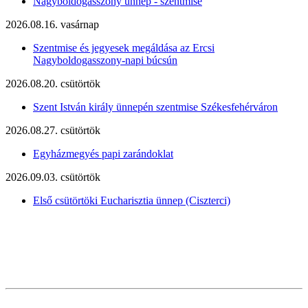
Nagyboldogasszony ünnep - szentmise
2026.08.16. vasárnap
Szentmise és jegyesek megáldása az Ercsi
Nagyboldogasszony-napi búcsún
2026.08.20. csütörtök
Szent István király ünnepén szentmise Székesfehérváron
2026.08.27. csütörtök
Egyházmegyés papi zarándoklat
2026.09.03. csütörtök
Első csütörtöki Eucharisztia ünnep (Ciszterci)