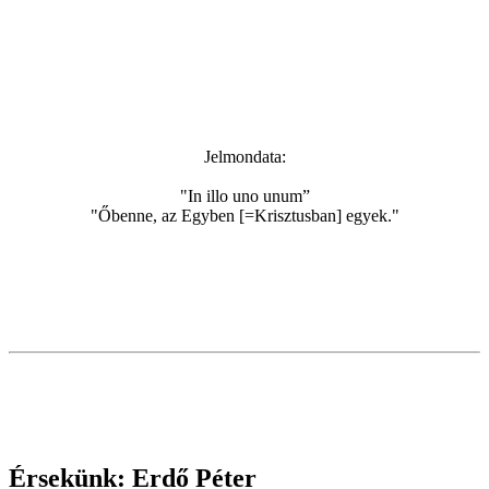
Jelmondata:
"In illo uno unum”
"Őbenne, az Egyben [=Krisztusban] egyek."
Érsekünk: Erdő Péter