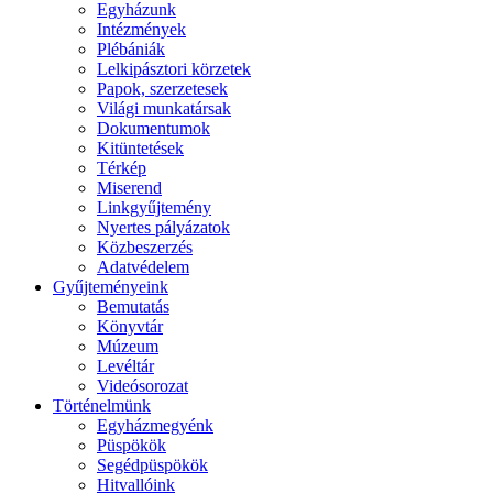
Egyházunk
Intézmények
Plébániák
Lelkipásztori körzetek
Papok, szerzetesek
Világi munkatársak
Dokumentumok
Kitüntetések
Térkép
Miserend
Linkgyűjtemény
Nyertes pályázatok
Közbeszerzés
Adatvédelem
Gyűjteményeink
Bemutatás
Könyvtár
Múzeum
Levéltár
Videósorozat
Történelmünk
Egyházmegyénk
Püspökök
Segédpüspökök
Hitvallóink