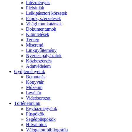
Intézmények
Plébániák
Lelkipásztori körzetek
Papok, szerzetesek
Világi munkatársak
Dokumentumok
Kitüntetések
Térkép
Miserend
Linkgyűjtemény
Nyertes pályázatok
Közbeszerzés
Adatvédelem
Gyűjteményeink
Bemutatás
Könyvtár
Múzeum
Levéltár
Videósorozat
Történelmünk
Egyházmegyénk
Püspökök
Segédpüspökök
Hitvallóink
Válogatott bibliográfia