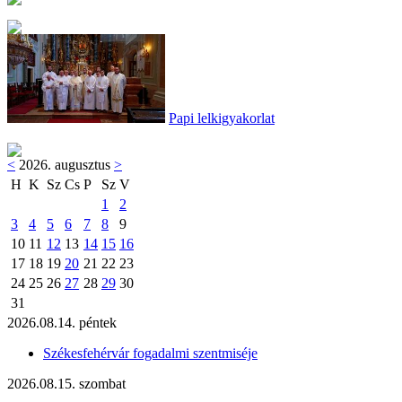
Papi lelkigyakorlat
<
2026. augusztus
>
H
K
Sz
Cs
P
Sz
V
1
2
3
4
5
6
7
8
9
10
11
12
13
14
15
16
17
18
19
20
21
22
23
24
25
26
27
28
29
30
31
2026.08.14. péntek
Székesfehérvár fogadalmi szentmiséje
2026.08.15. szombat