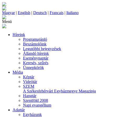
Magyar
|
English
|
Deutsch
|
Francais
|
Italiano
Menü
Híreink
Programajánló
Beszámolóink
Legutóbbi bejegyzések
Állandó híreink
Eseménynaptár
Keresés, szűrés
Ünnepkörök
Média
Képtár
Videótár
SZEM
A Székesfehérvári Egyházmegye Magazinja
Hangtár
Szentföld 2008
Napi evangélium
Adattár
Egyházunk