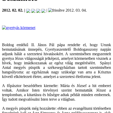
2012. 02. 02. |
|
2012. 03. 04.
Boldog emlékű II. János Pál pápa rendelte el, hogy Urunk
bemutatásának ünnepén, Gyertyaszentelő Boldogasszony napján
adjunk hálát a szerzetesi hivatásokért. A szentmisében megszentelt
gyertya Jézus világosságát jelképezi, amelyet körmenetben visznek a
hívek, hogy imádkozzanak az egész világ megtéréséért. Spányi
Antal megyés püspök a székesegyházban tartott szentmisében
hangsúlyozta: az egyháznak nagy szüksége van arra a Krisztus
követő elkötelezett életre, amelyet a szerzetesi életforma jelent.
A főpásztor beszédében kiemelte: Mária és József a hit emberei
voltak. Amikor Isten törvényei szerint bemutatták Jézust a
templomban, a kitartásra és hűségre adtak példát minden embernek.
Így tudott megvalósulni Isten terve a világban.
A megyés püspök még hozzátette: ebben az evangéliumi történetben
figyelnünk kell az Agg Simeonra és Anna prófétaasszonyra is, akik