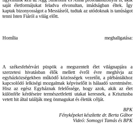
saját életformájukat feladva elvonultan, imádságban éltek. Így
kaptak bizonyosságot a Messiásról, tudtak az utódoknak is tanúságot
tenni Isten Fiáról a világ előtt.
Homília meghallgatása:
A székesfehérvári püspök a megszentelt élet világnapjára a
szerzetesi hivatásban élők mellett évről évre meghívja az
egyházközségekben működő közösségek vezetőit, a plébániákhoz
kapcsolódó lelkiségi mozgalmak képviselőit is hálaadó szentmisére.
Hisz az egész Egyháznak felelőssége, hogy azok, akik az élet
különféle kérdéseire természetfeletti utakat keresnek, a Krisztusba
vetett hit által találják meg önmagukat és életük célját.
BPK
Fényképeket készítette dr. Berta Gábor
Videó: Somogyi Tamás és BPK