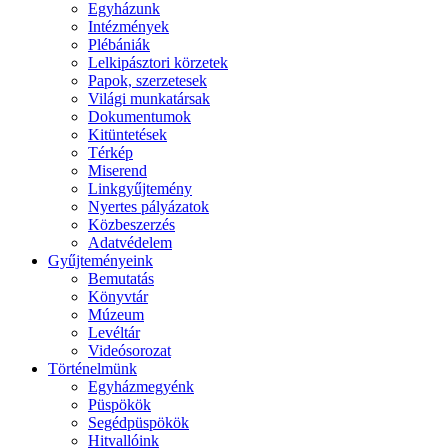
Egyházunk
Intézmények
Plébániák
Lelkipásztori körzetek
Papok, szerzetesek
Világi munkatársak
Dokumentumok
Kitüntetések
Térkép
Miserend
Linkgyűjtemény
Nyertes pályázatok
Közbeszerzés
Adatvédelem
Gyűjteményeink
Bemutatás
Könyvtár
Múzeum
Levéltár
Videósorozat
Történelmünk
Egyházmegyénk
Püspökök
Segédpüspökök
Hitvallóink