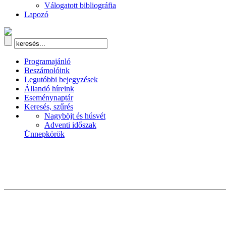
Válogatott bibliográfia
Lapozó
Programajánló
Beszámolóink
Legutóbbi bejegyzések
Állandó híreink
Eseménynaptár
Keresés, szűrés
Nagyböjt és húsvét
Adventi időszak
Ünnepkörök