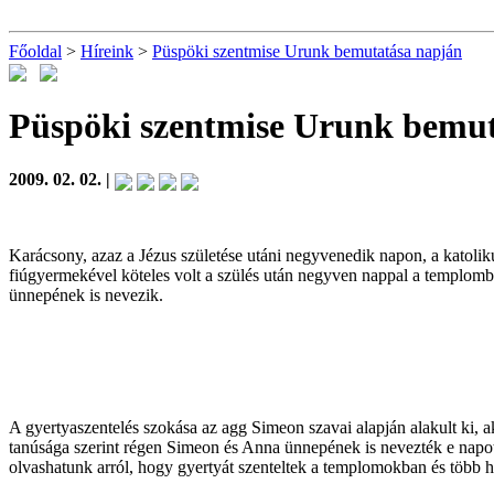
Főoldal
>
Híreink
>
Püspöki szentmise Urunk bemutatása napján
Püspöki szentmise Urunk bemu
2009. 02. 02. |
Karácsony, azaz a Jézus születése utáni negyvenedik napon, a katoliku
fiúgyermekével köteles volt a szülés után negyven nappal a templomb
ünnepének is nevezik.
A gyertyaszentelés szokása az agg Simeon szavai alapján alakult ki, a
tanúsága szerint régen Simeon és Anna ünnepének is nevezték e napot
olvashatunk arról, hogy gyertyát szenteltek a templomokban és több 