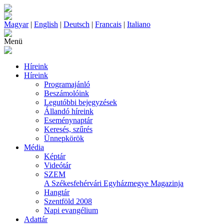
Magyar
|
English
|
Deutsch
|
Francais
|
Italiano
Menü
Híreink
Híreink
Programajánló
Beszámolóink
Legutóbbi bejegyzések
Állandó híreink
Eseménynaptár
Keresés, szűrés
Ünnepkörök
Média
Képtár
Videótár
SZEM
A Székesfehérvári Egyházmegye Magazinja
Hangtár
Szentföld 2008
Napi evangélium
Adattár