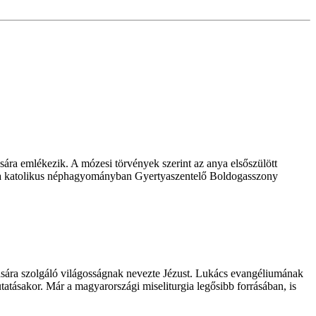
ására emlékezik. A mózesi törvények szerint az anya elsőszülött
pot a katolikus néphagyományban Gyertyaszentelő Boldogasszony
ítására szolgáló világosságnak nevezte Jézust. Lukács evangéliumának
tásakor. Már a magyarországi miseliturgia legősibb forrásában, is