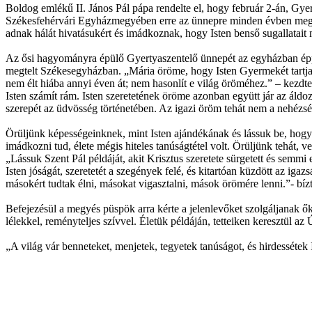
Boldog emlékű II. János Pál pápa rendelte el, hogy február 2-án, Gye
Székesfehérvári Egyházmegyében erre az ünnepre minden évben meghív
adnak hálát hivatásukért és imádkoznak, hogy Isten benső sugallatait m
Az ősi hagyományra épülő Gyertyaszentelő ünnepét az egyházban éppo
megtelt Székesegyházban. „Mária öröme, hogy Isten Gyermekét tartja 
nem élt hiába annyi éven át; nem hasonlít e világ öröméhez.” – kezdt
Isten számít rám. Isten szeretetének öröme azonban együtt jár az áldoz
szerepét az üdvösség történetében. Az igazi öröm tehát nem a nehézség
Örüljünk képességeinknek, mint Isten ajándékának és lássuk be, hogy
imádkozni tud, élete mégis hiteles tanúságtétel volt. Örüljünk tehát
„Lássuk Szent Pál példáját, akit Krisztus szeretete sürgetett és semmi e
Isten jóságát, szeretetét a szegények felé, és kitartóan küzdött az i
másokért tudtak élni, másokat vigasztalni, mások örömére lenni.”- bíz
Befejezésül a megyés püspök arra kérte a jelenlevőket szolgáljanak ők 
lélekkel, reményteljes szívvel. Életük példáján, tetteiken keresztül az
„A világ vár benneteket, menjetek, tegyetek tanúságot, és hirdessétek I