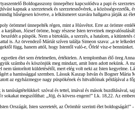
rtyaszentelő Boldogasszony ünnepéhez kapcsolódva a papi és szerzetesi 
ást kapnak a szerzetesek és szerzetesnővérek, a közösségvezetők, és a
indig hűségesen követve, a lelkiismeret szavára hallgatva járják az élet
ly örömmel ünnepelték régen, mint a Húsvétot. Erre az örömre emléke
a karjában, József öröme, hogy részese Isten terveinek megvalósulásá
e beszédét a püspök. Nem a birtoklás, a szerzés, a hatalom, a kitüntet
attal is. Az örvendező Máriát szíven találja Simeon szava: „a te lelkedet
ektől függ, hanem attól, hogy Istentől való-e, Őfelé visz-e bennünket.
 egyetlen élet sem értelmetlen, értéktelen. A templomban élő öreg Ann
, vegyük számba és köszönjük meg mindazt, amit Isten adott nekünk. A 
l nem tántorított küldetésétől, mert elég volt neki az Isten kegyelme. Lá
gazságért a hamissággal szemben. Lássuk Kaszap István és Bogner Mária M
tatott az egyházmegye nagy püspökének és hitvallóinak példájával a főp
is tanúságtételükkel: szóval és tettel, imával és mások buzdításával, sa
 Úr sokakat megszólíthat: „Jöjj, és kövess engem!” Lk. 18,22. Az emberek 
sten Országát, Isten szeretetét, az Örömhír szerinti élet boldogságát!” -