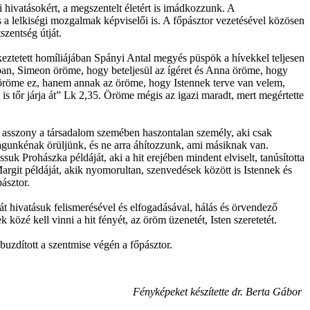
hivatásokért, a megszentelt életért is imádkozzunk. A
 lelkiségi mozgalmak képviselői is. A főpásztor vezetésével közösen
szentség útját.
ztetett homíliájában Spányi Antal megyés püspök a hívekkel teljesen
ban, Simeon öröme, hogy beteljesül az ígéret és Anna öröme, hogy
és öröme ez, hanem annak az öröme, hogy Istennek terve van velem,
 is tőr járja át” Lk 2,35. Öröme mégis az igazi maradt, mert megértette
a asszony a társadalom szemében haszontalan személy, aki csak
magunkénak örüljünk, és ne arra áhítozzunk, ami másiknak van.
ssuk Prohászka példáját, aki a hit erejében mindent elviselt, tanúsította
argit példáját, akik nyomorultan, szenvedések között is Istennek és
ásztor.
ját hivatásuk felismerésével és elfogadásával, hálás és örvendező
közé kell vinni a hit fényét, az öröm üzenetét, Isten szeretetét.
 buzdított a szentmise végén a főpásztor.
Fényképeket készítette dr. Berta Gábor