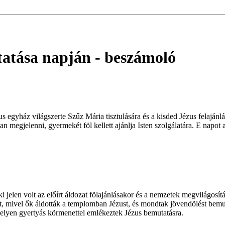
tatása napján
- beszámoló
s egyház világszerte Szűz Mária tisztulására és a kisded Jézus felajánl
an megjelenni, gyermekét föl kellett ajánlja Isten szolgálatára. E na
ki jelen volt az előírt áldozat fölajánlásakor és a nemzetek megvilágos
, mivel ők áldották a templomban Jézust, és mondtak jövendölést bemuta
helyen gyertyás körmenettel emlékeztek Jézus bemutatásra.