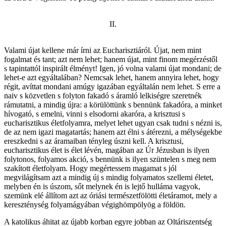
II.
Valami újat kellene már írni az Eucharisztiáról. Újat, nem mint
fogalmat és tant; azt nem lehet; hanem újat, mint finom megérzéstől
s tapintattól inspirált élményt! Igen, jó volna valami újat mondani; de
lehet-e azt egyáltalában? Nemcsak lehet, hanem annyira lehet, hogy
régit, avíttat mondani amúgy igazában egyáltalán nem lehet. S erre a
naiv s közvetlen s folyton fakadó s áramló lelkiségre szeretnék
rámutatni, a mindig újra: a körülöttünk s bennünk fakadóra, a minket
hívogató, s emelni, vinni s elsodorni akaróra, a krisztusi s
eucharisztikus életfolyamra, melyet lehet ugyan csak tudni s nézni is,
de az nem igazi magatartás; hanem azt élni s átérezni, a mélységekbe
ereszkedni s az áramaiban tényleg úszni kell. A krisztusi,
eucharisztikus élet is élet lévén, magában az Úr Jézusban is ilyen
folytonos, folyamos akció, s bennünk is ilyen szüntelen s meg nem
szakított életfolyam. Hogy megértessem magamat s jól
megvilágítsam azt a mindig új s mindig folyamatos szellemi életet,
melyben én is úszom, sőt melynek én is lejtő hulláma vagyok,
szemünk elé állítom azt az óriási természetfölötti életáramot, mely a
kereszténység folyamágyában végighömpölyög a földön.
A katolikus áhitat az újabb korban egyre jobban az Oltáriszentség