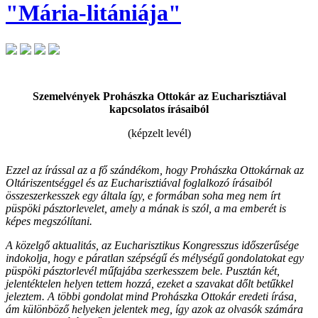
"Mária-litániája"
Szemelvények Prohászka Ottokár az Eucharisztiával
kapcsolatos írásaiból
(képzelt levél)
Ezzel az írással az a fő szándékom, hogy Prohászka Ottokárnak az
Oltáriszentséggel és az Eucharisztiával foglalkozó írásaiból
összeszerkesszek egy általa így, e formában soha meg nem írt
püspöki pásztorlevelet, amely a mának is szól, a ma emberét is
képes megszólítani.
A közelgő aktualitás, az Eucharisztikus Kongresszus időszerűsége
indokolja, hogy e páratlan szépségű és mélységű gondolatokat egy
püspöki pásztorlevél műfajába szerkesszem bele. Pusztán két,
jelentéktelen helyen tettem hozzá, ezeket a szavakat dőlt betűkkel
jeleztem. A többi gondolat mind Prohászka Ottokár eredeti írása,
ám különböző helyeken jelentek meg, így azok az olvasók számára