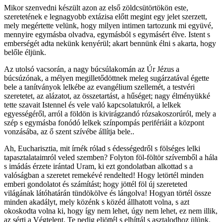
Mikor szenvedni készült azon az első zöldcsütörtökön este,
szeretetének e legnagyobb extázisa előtt megint egy jelet szerzett,
mely megértette velünk, hogy milyen intimen tartozunk mi együvé,
mennyire egymásba olvadva, egymásból s egymásért élve. Istent s
emberségét adta nekünk kenyérül; akart bennünk élni s akarta, hogy
belőle éljünk.
Az utolsó vacsorán, a nagy búcsúlakomán az Úr Jézus a
búcsúzónak, a mélyen megilletődöttnek meleg sugárzatával égette
bele a tanítványok lelkébe az evangélium szellemét, a testvéri
szeretetet, az alázatot, az összetartást, a hűséget; nagy élményükké
tette szavait Istennel és vele való kapcsolatukról, a lelkek
egyességéről, arról a földön is kivirágzandó rózsakoszorúról, mely a
szép s egymásba fonódó lelkek színpompás perifériáit a központ
vonzásába, az ő szent szívébe állítja bele..
Ah, Eucharisztia, mit írnék rólad s édességedről s fölséges lelki
tapasztalataimról veled szemben? Folyton föl-föltör szívemből a hála
s imádás érzete irántad Uram, ki ezt gondolatban alkottad s a
valóságban a szeretet remekévé rendelted! Hogy letörtél minden
emberi gondolatot és számítást; hogy jöttél föl új szereteted
világának látóhatárán tündökölve és lángolva! Hogyan törtél össze
minden akadályt, mely közénk s közéd állhatott volna, s azt
okoskodta volna ki, hogy így nem lehet, úgy nem lehet, ez nem illik,
az sérti a Végtelent. Te pedig eljöttél s elhíttál s asztalodhoz ülünk.