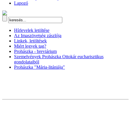
Lapozó
Hírlevelek letöltése
Az Imaszövetség zászlója
Linkek, letöltések
Miért legyek tag?
Prohászka - breviárium
Szemelvények Prohászka Ottokár eucharisztikus
gondolataiból
Prohászka "Mária-litániája"