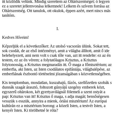
itt közlődik velünk. Mindig szerettem az Oltáriszentséget; ó legyen
ez a szeretet jellemvonása lelkemnek! Lelkem és szívem forrása az
Oltáriszentség. Ott tanulok, ott okulok, éppen azért, mert nincs más
tanítóm.
I.
Kedves Híveim!
Képzeljük el a következőket: Az utolsó vacsorán ülünk. Sokat tett,
sok csodát, de az első intézményt, amit a világba állított, amit ő ide
belehelyezett, ami nem volt s csak tőle van, azt itt rendelte: ez az én
testem, ez az én vérem; a folytatólagos Krisztus, a Krisztus
folytonosság, a Krisztus megmaradás itt. Ő maga a főmisztérium; az
emberfia, aki Isten, az Isten csodálatos epifániája, világbalépése, az
emberfiának észbontó történelmi józanságában s közvetlenségében.
Kis templomban, mosdatlan, kuszahajú, fázós, szellőzetlen szobák s
dunnák szagát árasztó, foltozott gúnyájú szegény emberek közt,
egyszerű oltárokon, két gyertyavilágnál fölemeli a szent ostyát a
pap: Krisztus van itt! Krisztus ő maga, s adja magát; bensőségesen
vesszük s esszük, annyira a mienk, óriási misztérium! Az európai
kultúrán ez a misztérium borong: a közeli Isten, a testvér Isten, a
kenyér Isten. Ki törölhetné le róla?