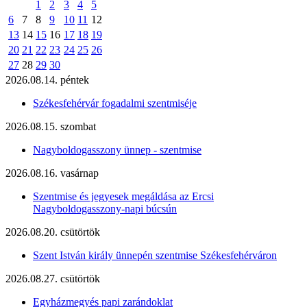
1
2
3
4
5
6
7
8
9
10
11
12
13
14
15
16
17
18
19
20
21
22
23
24
25
26
27
28
29
30
2026.08.14. péntek
Székesfehérvár fogadalmi szentmiséje
2026.08.15. szombat
Nagyboldogasszony ünnep - szentmise
2026.08.16. vasárnap
Szentmise és jegyesek megáldása az Ercsi
Nagyboldogasszony-napi búcsún
2026.08.20. csütörtök
Szent István király ünnepén szentmise Székesfehérváron
2026.08.27. csütörtök
Egyházmegyés papi zarándoklat