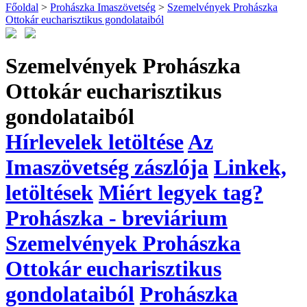
Főoldal
>
Prohászka Imaszövetség
>
Szemelvények Prohászka
Ottokár eucharisztikus gondolataiból
Szemelvények Prohászka
Ottokár eucharisztikus
gondolataiból
Hírlevelek letöltése
Az
Imaszövetség zászlója
Linkek,
letöltések
Miért legyek tag?
Prohászka - breviárium
Szemelvények Prohászka
Ottokár eucharisztikus
gondolataiból
Prohászka