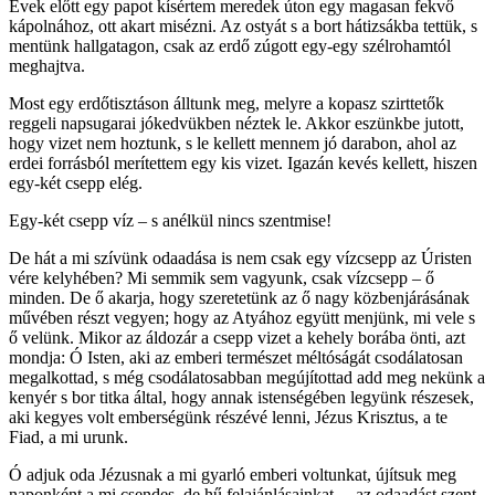
Évek előtt egy papot kísértem meredek úton egy magasan fekvő
kápolnához, ott akart misézni. Az ostyát s a bort hátizsákba tettük, s
mentünk hallgatagon, csak az erdő zúgott egy-egy szélrohamtól
meghajtva.
Most egy erdőtisztáson álltunk meg, melyre a kopasz szirttetők
reggeli napsugarai jókedvükben néztek le. Akkor eszünkbe jutott,
hogy vizet nem hoztunk, s le kellett mennem jó darabon, ahol az
erdei forrásból merítettem egy kis vizet. Igazán kevés kellett, hiszen
egy-két csepp elég.
Egy-két csepp víz – s anélkül nincs szentmise!
De hát a mi szívünk odaadása is nem csak egy vízcsepp az Úristen
vére kelyhében? Mi semmik sem vagyunk, csak vízcsepp – ő
minden. De ő akarja, hogy szeretetünk az ő nagy közbenjárásának
művében részt vegyen; hogy az Atyához együtt menjünk, mi vele s
ő velünk. Mikor az áldozár a csepp vizet a kehely borába önti, azt
mondja: Ó Isten, aki az emberi természet méltóságát csodálatosan
megalkottad, s még csodálatosabban megújítottad add meg nekünk a
kenyér s bor titka által, hogy annak istenségében legyünk részesek,
aki kegyes volt emberségünk részévé lenni, Jézus Krisztus, a te
Fiad, a mi urunk.
Ó adjuk oda Jézusnak a mi gyarló emberi voltunkat, újítsuk meg
naponként a mi csendes, de hű felajánlásainkat, – az odaadást szent