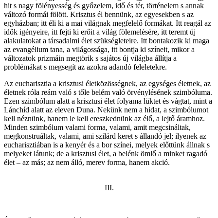
hit s nagy fölényesség és győzelem, idő és tér, történelem s annak
változó formái fölött. Krisztus él bennünk, az egyesekben s az
egyházban; itt éli ki a mai világnak megfelelő formákat. Itt reagál az
idők igényeire, itt fejti ki erőit a világ fölemelésére, itt teremt új
alakulatokat a társadalmi élet szükségleteire. Itt bontakozik ki maga
az evangélium tana, a világossága, itt bontja ki színeit, mikor a
változatok prizmáin megtörik s sajátos új világba állítja a
problémákat s megsegít az azokra adandó feleletekre.
Az eucharisztia a krisztusi életközösségnek, az egységes életnek, az
életnek róla reám való s tőle belém való örvénylésének szimbóluma.
Ezen szimbólum alatt a krisztusi élet folyama lüktet és vágtat, mint a
Lánchíd alatt az eleven Duna. Nekünk nem a hidat, a szimbólumot
kell néznünk, hanem le kell ereszkednünk az élő, a lejtő áramhoz.
Minden szimbólum valami forma, valami, amit megcsináltak,
megkonstruáltak, valami, ami szilárd keret s állandó jel; ilyenek az
eucharisztiában is a kenyér és a bor színei, melyek előttünk állnak s
melyeket látunk; de a krisztusi élet, a belénk ömlő a minket ragadó
élet – az más; az nem álló, merev forma, hanem akció.
III.