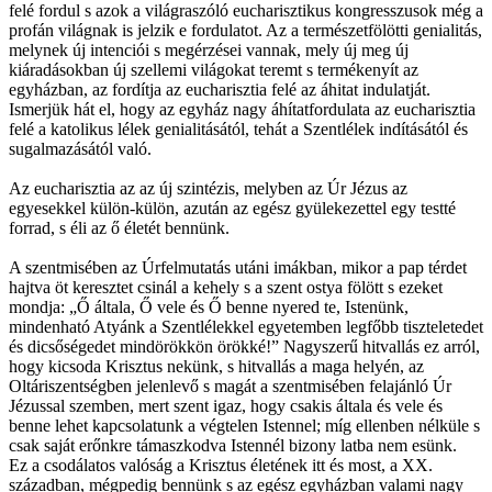
felé fordul s azok a világraszóló eucharisztikus kongresszusok még a
profán világnak is jelzik e fordulatot. Az a természetfölötti genialitás,
melynek új intenciói s megérzései vannak, mely új meg új
kiáradásokban új szellemi világokat teremt s termékenyít az
egyházban, az fordítja az eucharisztia felé az áhitat indulatját.
Ismerjük hát el, hogy az egyház nagy áhítatfordulata az eucharisztia
felé a katolikus lélek genialitásától, tehát a Szentlélek indításától és
sugalmazásától való.
Az eucharisztia az az új szintézis, melyben az Úr Jézus az
egyesekkel külön-külön, azután az egész gyülekezettel egy testté
forrad, s éli az ő életét bennünk.
A szentmisében az Úrfelmutatás utáni imákban, mikor a pap térdet
hajtva öt keresztet csinál a kehely s a szent ostya fölött s ezeket
mondja: „Ő általa, Ő vele és Ő benne nyered te, Istenünk,
mindenható Atyánk a Szentlélekkel egyetemben legfőbb tiszteletedet
és dicsőségedet mindörökkön örökké!” Nagyszerű hitvallás ez arról,
hogy kicsoda Krisztus nekünk, s hitvallás a maga helyén, az
Oltáriszentségben jelenlevő s magát a szentmisében felajánló Úr
Jézussal szemben, mert szent igaz, hogy csakis általa és vele és
benne lehet kapcsolatunk a végtelen Istennel; míg ellenben nélküle s
csak saját erőnkre támaszkodva Istennél bizony latba nem esünk.
Ez a csodálatos valóság a Krisztus életének itt és most, a XX.
században, mégpedig bennünk s az egész egyházban valami nagy