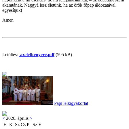
akaratának. Naggyá lesz életünk, ha az örök főpap áldozatával
egyesítjük!
Amen
Letöltés:
azeletkenyere.pdf
(595 kB)
Papi lelkigyakorlat
<
2026. április
>
H
K
Sz
Cs
P
Sz
V