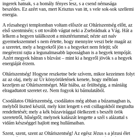
ingerek hatnak, s a homály fényes lesz, s a csend némasága
beszédes. Ez azért van, mert Krisztus van itt, s vele sok-sok szellemi
energia.
A rózsahegyi templomban voltam először az Oltáriszentség előtt, az
első szentmisén; s ott tovább vágtat neki a Zsebrádnak a Vág. Hát a
lelkem a hegyen találkozott a misztériummal; nézte azt naív
gyermekszemmel s nem értette, hogy mennyire veszi bele magát az
a szeretet, mely a hegyekről jön s a hegyeket nem felejti; sőt
megérezni rajta a legunalmasabb laposságban is a hegyek tempóját.
Azért megyek bátran s bízvást – mint ki a hegyről jövök s a hegyek
energiáját érzem.
Oltáriszentség! Hogyne reszketne bele szívem, mikor kezeimen folyt
az az olaj, mely az Úr könyörületének kenete, hogy méltóan
kezeljem az Oltáriszentséget. Már hiába, az őrültségig, a mániáig
elragadtatott szeretet ez. Nem fogyok ki bámulatából.
Csodálatos Oltáriszentség, csodálatos még abban a búzamagban is,
melyből liszted készül, mely kint lengett s esti csillagokból megtudta
rendeltetését; mely a kék búzavirággal ölelkezett s beszélt örök
szeretetről, hűségről; melynek kalászát lengette a szél s alázattal s
vidám készséggel hajlott meg hullámaiban.
Szent, szent, szent az Oltáriszentség! Az egész Jézus s a jézusi élet