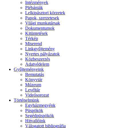
Intézmények
Plébániák
Lelkipásztori körzetek
Papok, szerzetesek
Világi munkatársak
Dokumentumok
Kitüntetések
Térkép
Miserend
Linkgyűjtemény
Nyertes pályázatok
Közbeszerzés
Adatvédelem
Gyűjteményeink
Bemutatás
Könyvtár
Múzeum
Levéltár
Videósorozat
Történelmünk
Egyházmegyénk
Püspökök
Segédpüspökök
Hitvallóink
Válogatott bibliográfia