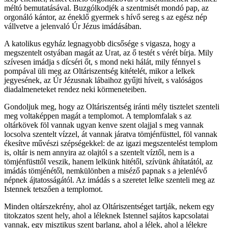
méltó bemutatásával. Buzgólkodjék a szentmisét mondó pap, az
orgonáló kántor, az éneklő gyermek s hívő sereg s az egész nép
vállvetve a jelenvaló Úr Jézus imádásában.
A katolikus egyház legnagyobb dicsősége s vigasza, hogy a
megszentelt ostyában magát az Urat, az ő testét s vérét bírja. Mily
szívesen imádja s dícséri őt, s mond neki hálát, mily fénnyel s
pompával üli meg az Oltáriszentség kitételét, mikor a lelkek
jegyesének, az Úr Jézusnak lábaihoz gyűjti híveit, s valóságos
diadalmeneteket rendez neki körmeneteiben.
Gondoljuk meg, hogy az Oltáriszentség iránti mély tisztelet szenteli
meg voltaképpen magát a templomot. A templomfalak s az
oltárkövek föl vannak ugyan kenve szent olajjal s meg vannak
locsolva szentelt vízzel, át vannak járatva tömjénfüsttel, föl vannak
ékesítve művészi szépségekkel: de az igazi megszentelést templom
is, oltár is nem annyira az olajtól s a szentelt víztől, nem is a
tömjénfüsttől veszik, hanem lelkünk hitétől, szívünk áhítatától, az
imádás tömjénétől, nemkülönben a miséző papnak s a jelenlévő
népnek ájtatosságától. Az imádás s a szeretet lelke szenteli meg az
Istennek tetszően a templomot.
Minden oltárszekrény, ahol az Oltáriszentséget tartják, nekem egy
titokzatos szent hely, ahol a léleknek Istennel sajátos kapcsolatai
vannak, egy misztikus szent barlang, ahol a lélek, ahol a lélekre