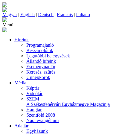
Magyar
|
English
|
Deutsch
|
Francais
|
Italiano
Menü
Híreink
Programajánló
Beszámolóink
Legutóbbi bejegyzések
Állandó híreink
Eseménynaptár
Keresés, szűrés
Ünnepkörök
Média
Képtár
Videótár
SZEM
A Székesfehérvári Egyházmegye Magazinja
Hangtár
Szentföld 2008
Napi evangélium
Adattár
Egyházunk