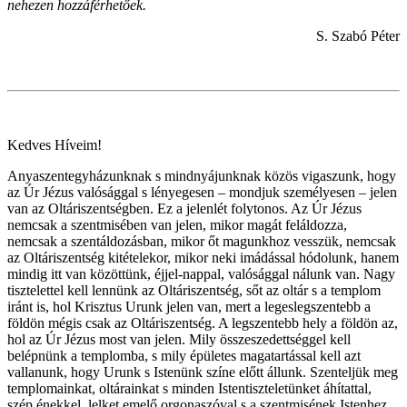
nehezen hozzáférhetőek.
S. Szabó Péter
Kedves Híveim!
Anyaszentegyházunknak s mindnyájunknak közös vigaszunk, hogy
az Úr Jézus valósággal s lényegesen – mondjuk személyesen – jelen
van az Oltáriszentségben. Ez a jelenlét folytonos. Az Úr Jézus
nemcsak a szentmisében van jelen, mikor magát feláldozza,
nemcsak a szentáldozásban, mikor őt magunkhoz vesszük, nemcsak
az Oltáriszentség kitételekor, mikor neki imádással hódolunk, hanem
mindig itt van közöttünk, éjjel-nappal, valósággal nálunk van. Nagy
tisztelettel kell lennünk az Oltáriszentség, sőt az oltár s a templom
iránt is, hol Krisztus Urunk jelen van, mert a legeslegszentebb a
földön mégis csak az Oltáriszentség. A legszentebb hely a földön az,
hol az Úr Jézus most van jelen. Mily összeszedettséggel kell
belépnünk a templomba, s mily épületes magatartással kell azt
vallanunk, hogy Urunk s Istenünk színe előtt állunk. Szenteljük meg
templomainkat, oltárainkat s minden Istentiszteletünket áhítattal,
szép énekkel, lelket emelő orgonaszóval s a szentmisének Istenhez