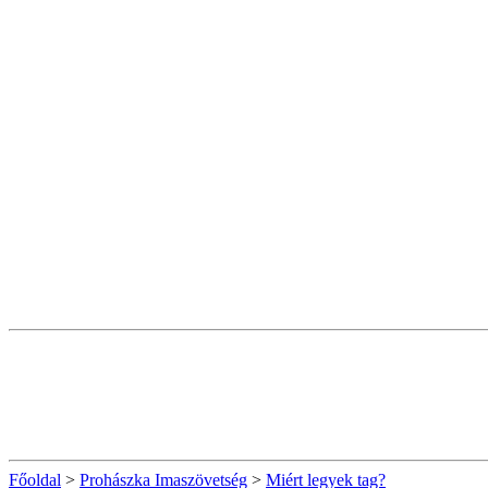
Főoldal
>
Prohászka Imaszövetség
>
Miért legyek tag?