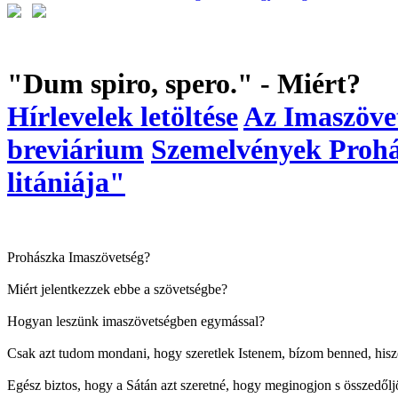
"Dum spiro, spero." - Miért?
Hírlevelek letöltése
Az Imaszövet
breviárium
Szemelvények Prohás
litániája"
Prohászka Imaszövetség?
Miért jelentkezzek ebbe a szövetségbe?
Hogyan leszünk imaszövetségben egymással?
Csak azt tudom mondani, hogy szeretlek Istenem, bízom benned, hisze
Egész biztos, hogy a Sátán azt szeretné, hogy meginogjon s összedőljö