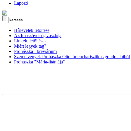
Lapozó
Hírlevelek letöltése
Az Imaszövetség zászlója
Linkek, letöltések
Miért legyek tag?
Prohászka - breviárium
Szemelvények Prohászka Ottokár eucharisztikus gondolataiból
Prohászka "Mária-litániája"