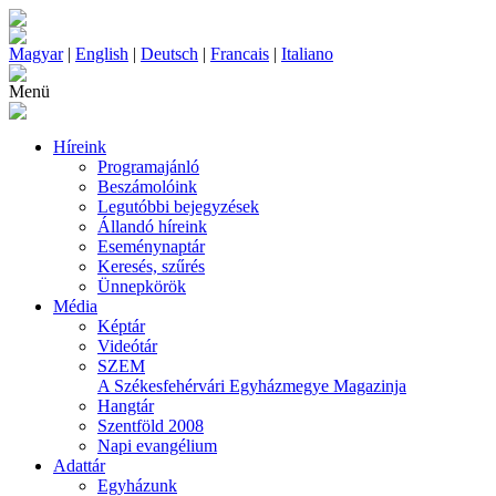
Magyar
|
English
|
Deutsch
|
Francais
|
Italiano
Menü
Híreink
Programajánló
Beszámolóink
Legutóbbi bejegyzések
Állandó híreink
Eseménynaptár
Keresés, szűrés
Ünnepkörök
Média
Képtár
Videótár
SZEM
A Székesfehérvári Egyházmegye Magazinja
Hangtár
Szentföld 2008
Napi evangélium
Adattár
Egyházunk