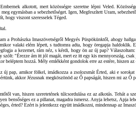
Embernek alkotott, mert közösségre szeretne lépni Veled. Közösség
juk meg egymásban a sebezhetőséget. Igen, Megfeszített Uram, sebezhet
ít, hogy viszont szeresselek Téged.
tal.
ttam a Prohászka Imaszövetségről Megyés Püspökünktől, ahogy hallgat
 amikor valaki elém lépett, s tudtomra adta, hogy öregapja haldoklik.
gfogja a kezemet, rám néz, s kérdi, hogy ön az új pap? Válaszoltam: 
gy szólt: "Érezze ám itt jól magát, mert ez itt egy kis mennyország, csa
or beléptem hozzá. Mély emlékként gondolok erre az estére, hiszen az e
z új pap, amikor fölkel, imádkozza a zsolozsmát Érted, aki e sorok
 értünk, akkor Jézusnak megköszönöd az Ő papságát, hiszen mi az Ő p
tőtől van, hiszen szeretetének túlcsordulása ez az alkotás. Tehát a 
en bensőséges ez a pillanat, magadra ismersz. Anyja lehetsz, Apja le
séges, érted? Ezért is jelentkezz együtt imádkozni, mindennap az Imasz