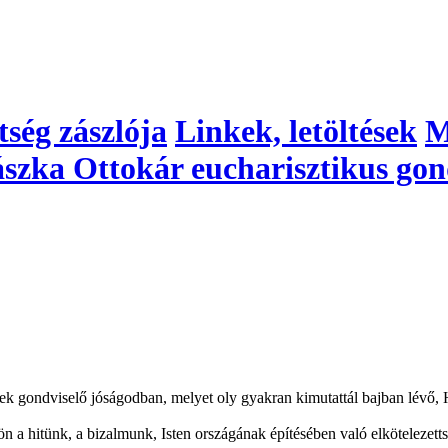
ség zászlója
Linkek, letöltések
M
zka Ottokár eucharisztikus gon
k gondviselő jóságodban, melyet oly gyakran kimutattál bajban lévő, 
n a hitünk, a bizalmunk, Isten országának építésében való elkötelezett