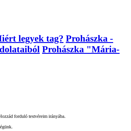
iért legyek tag?
Prohászka -
dolataiból
Prohászka "Mária-
Hozzád forduló testvéreim irányába.
ségünk.