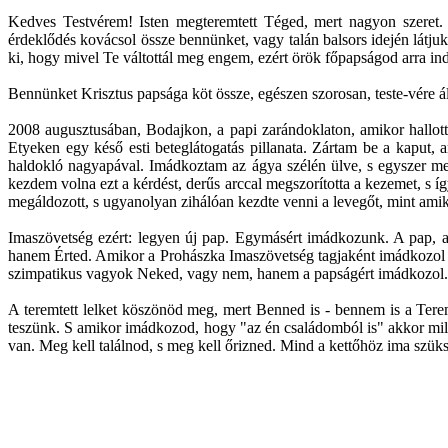
Kedves Testvérem! Isten megteremtett Téged, mert nagyon szeret. 
érdeklődés kovácsol össze bennünket, vagy talán balsors idején lát
ki, hogy mivel Te váltottál meg engem, ezért örök főpapságod arra ind
Bennünket Krisztus papsága köt össze, egészen szorosan, teste-vére ál
2008 augusztusában, Bodajkon, a papi zarándoklaton, amikor hallo
Etyeken egy késő esti beteglátogatás pillanata. Zártam be a kaput,
haldokló nagyapával. Imádkoztam az ágya szélén ülve, s egyszer me
kezdem volna ezt a kérdést, derűs arccal megszorította a kezemet, s í
megáldozott, s ugyanolyan zihálóan kezdte venni a levegőt, mint amik
Imaszövetség ezért: legyen új pap. Egymásért imádkozunk. A pap, a
hanem Érted. Amikor a Prohászka Imaszövetség tagjaként imádkozol
szimpatikus vagyok Neked, vagy nem, hanem a papságért imádkozol.
A teremtett lelket köszönöd meg, mert Benned is - bennem is a Terem
teszünk. S amikor imádkozod, hogy "az én családomból is" akkor mily
van. Meg kell találnod, s meg kell őrizned. Mind a kettőhöz ima szük