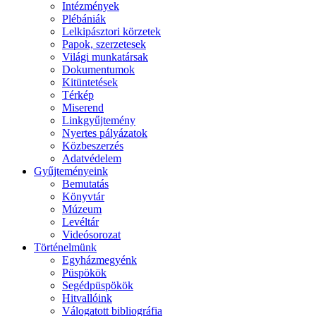
Intézmények
Plébániák
Lelkipásztori körzetek
Papok, szerzetesek
Világi munkatársak
Dokumentumok
Kitüntetések
Térkép
Miserend
Linkgyűjtemény
Nyertes pályázatok
Közbeszerzés
Adatvédelem
Gyűjteményeink
Bemutatás
Könyvtár
Múzeum
Levéltár
Videósorozat
Történelmünk
Egyházmegyénk
Püspökök
Segédpüspökök
Hitvallóink
Válogatott bibliográfia