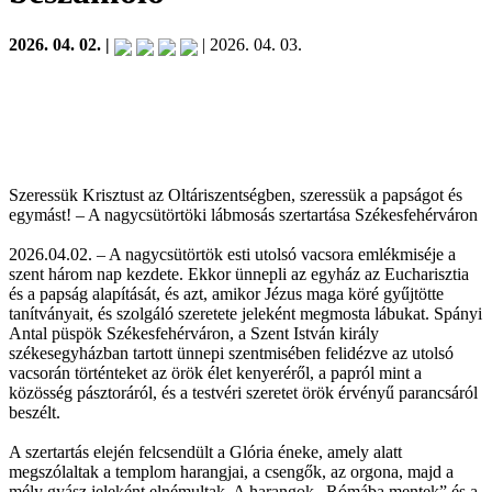
2026. 04. 02. |
| 2026. 04. 03.
Szeressük Krisztust az Oltáriszentségben, szeressük a papságot és
egymást! – A nagycsütörtöki lábmosás szertartása Székesfehérváron
2026.04.02. – A nagycsütörtök esti utolsó vacsora emlékmiséje a
szent három nap kezdete. Ekkor ünnepli az egyház az Eucharisztia
és a papság alapítását, és azt, amikor Jézus maga köré gyűjtötte
tanítványait, és szolgáló szeretete jeleként megmosta lábukat. Spányi
Antal püspök Székesfehérváron, a Szent István király
székesegyházban tartott ünnepi szentmisében felidézve az utolsó
vacsorán történteket az örök élet kenyeréről, a papról mint a
közösség pásztoráról, és a testvéri szeretet örök érvényű parancsáról
beszélt.
A szertartás elején felcsendült a Glória éneke, amely alatt
megszólaltak a templom harangjai, a csengők, az orgona, majd a
mély gyász jeleként elnémultak. A harangok „Rómába mentek” és a