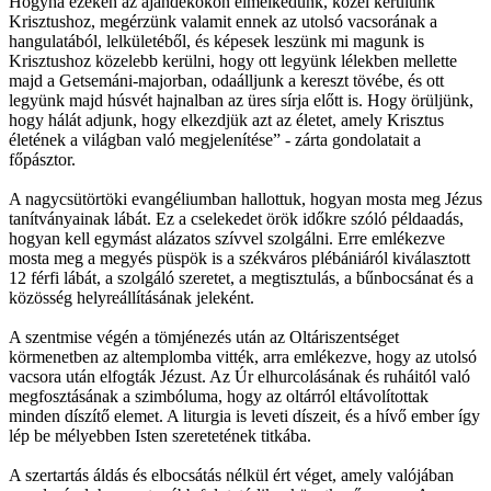
Hogyha ezeken az ajándékokon elmélkedünk, közel kerülünk
Krisztushoz, megérzünk valamit ennek az utolsó vacsorának a
hangulatából, lelkületéből, és képesek leszünk mi magunk is
Krisztushoz közelebb kerülni, hogy ott legyünk lélekben mellette
majd a Getsemáni-majorban, odaálljunk a kereszt tövébe, és ott
legyünk majd húsvét hajnalban az üres sírja előtt is. Hogy örüljünk,
hogy hálát adjunk, hogy elkezdjük azt az életet, amely Krisztus
életének a világban való megjelenítése” - zárta gondolatait a
főpásztor.
A nagycsütörtöki evangéliumban hallottuk, hogyan mosta meg Jézus
tanítványainak lábát. Ez a cselekedet örök időkre szóló példaadás,
hogyan kell egymást alázatos szívvel szolgálni. Erre emlékezve
mosta meg a megyés püspök is a székváros plébániáról kiválasztott
12 férfi lábát, a szolgáló szeretet, a megtisztulás, a bűnbocsánat és a
közösség helyreállításának jeleként.
A szentmise végén a tömjénezés után az Oltáriszentséget
körmenetben az altemplomba vitték, arra emlékezve, hogy az utolsó
vacsora után elfogták Jézust. Az Úr elhurcolásának és ruháitól való
megfosztásának a szimbóluma, hogy az oltárról eltávolítottak
minden díszítő elemet. A liturgia is leveti díszeit, és a hívő ember így
lép be mélyebben Isten szeretetének titkába.
A szertartás áldás és elbocsátás nélkül ért véget, amely valójában