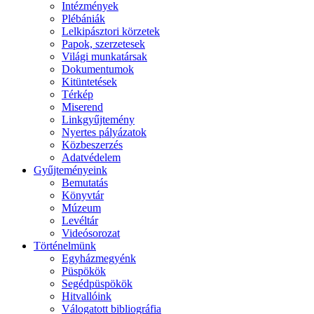
Intézmények
Plébániák
Lelkipásztori körzetek
Papok, szerzetesek
Világi munkatársak
Dokumentumok
Kitüntetések
Térkép
Miserend
Linkgyűjtemény
Nyertes pályázatok
Közbeszerzés
Adatvédelem
Gyűjteményeink
Bemutatás
Könyvtár
Múzeum
Levéltár
Videósorozat
Történelmünk
Egyházmegyénk
Püspökök
Segédpüspökök
Hitvallóink
Válogatott bibliográfia