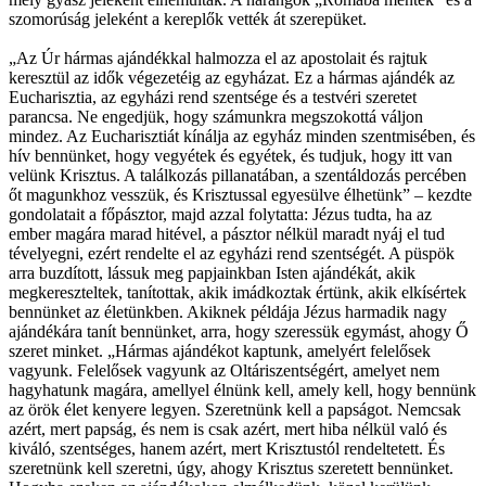
szomorúság jeleként a kereplők vették át szerepüket.
„Az Úr hármas ajándékkal halmozza el az apostolait és rajtuk
keresztül az idők végezetéig az egyházat. Ez a hármas ajándék az
Eucharisztia, az egyházi rend szentsége és a testvéri szeretet
parancsa. Ne engedjük, hogy számunkra megszokottá váljon
mindez. Az Eucharisztiát kínálja az egyház minden szentmisében, és
hív bennünket, hogy vegyétek és egyétek, és tudjuk, hogy itt van
velünk Krisztus. A találkozás pillanatában, a szentáldozás percében
őt magunkhoz vesszük, és Krisztussal egyesülve élhetünk” – kezdte
gondolatait a főpásztor, majd azzal folytatta: Jézus tudta, ha az
ember magára marad hitével, a pásztor nélkül maradt nyáj el tud
tévelyegni, ezért rendelte el az egyházi rend szentségét. A püspök
arra buzdított, lássuk meg papjainkban Isten ajándékát, akik
megkereszteltek, tanítottak, akik imádkoztak értünk, akik elkísértek
bennünket az életünkben. Akiknek példája Jézus harmadik nagy
ajándékára tanít bennünket, arra, hogy szeressük egymást, ahogy Ő
szeret minket. „Hármas ajándékot kaptunk, amelyért felelősek
vagyunk. Felelősek vagyunk az Oltáriszentségért, amelyet nem
hagyhatunk magára, amellyel élnünk kell, amely kell, hogy bennünk
az örök élet kenyere legyen. Szeretnünk kell a papságot. Nemcsak
azért, mert papság, és nem is csak azért, mert hiba nélkül való és
kiváló, szentséges, hanem azért, mert Krisztustól rendeltetett. És
szeretnünk kell szeretni, úgy, ahogy Krisztus szeretett bennünket.