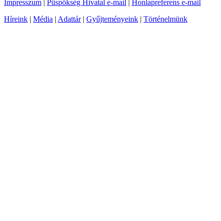
Impresszum
|
Püspökség Hivatal e-mail
|
Honlapreferens e-mail
Híreink
|
Média
|
Adattár
|
Gyűjteményeink
|
Történelmünk