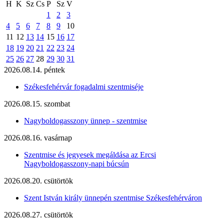
H
K
Sz
Cs
P
Sz
V
1
2
3
4
5
6
7
8
9
10
11
12
13
14
15
16
17
18
19
20
21
22
23
24
25
26
27
28
29
30
31
2026.08.14. péntek
Székesfehérvár fogadalmi szentmiséje
2026.08.15. szombat
Nagyboldogasszony ünnep - szentmise
2026.08.16. vasárnap
Szentmise és jegyesek megáldása az Ercsi
Nagyboldogasszony-napi búcsún
2026.08.20. csütörtök
Szent István király ünnepén szentmise Székesfehérváron
2026.08.27. csütörtök