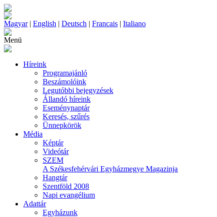
Magyar
|
English
|
Deutsch
|
Francais
|
Italiano
Menü
Híreink
Programajánló
Beszámolóink
Legutóbbi bejegyzések
Állandó híreink
Eseménynaptár
Keresés, szűrés
Ünnepkörök
Média
Képtár
Videótár
SZEM
A Székesfehérvári Egyházmegye Magazinja
Hangtár
Szentföld 2008
Napi evangélium
Adattár
Egyházunk