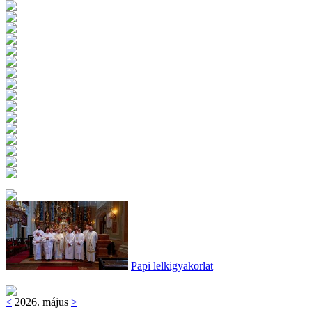
Papi lelkigyakorlat
<
2026. május
>