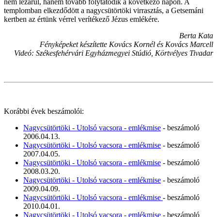
nem lezárul, hanem tovább folytatódik a következő napon. A
templomban elkezdődött a nagycsütörtöki virrasztás, a Getsemáni
kertben az értünk vérrel verítékező Jézus emlékére.
Berta Kata
Fényképeket készítette Kovács Kornél és Kovács Marcell
Videó: Székesfehérvári Egyházmegyei Stúdió, Körtvélyes Tivadar
Korábbi évek beszámolói:
Nagycsütörtöki - Utolsó vacsora - emlékmise
- beszámoló
2006.04.13.
Nagycsütörtöki - Utolsó vacsora - emlékmise
- beszámoló
2007.04.05.
Nagycsütörtöki - Utolsó vacsora - emlékmise
- beszámoló
2008.03.20.
Nagycsütörtöki - Utolsó vacsora - emlékmise
- beszámoló
2009.04.09.
Nagycsütörtöki - Utolsó vacsora - emlékmise
- beszámoló
2010.04.01.
Nagycsütörtöki - Utolsó vacsora - emlékmise
- beszámoló