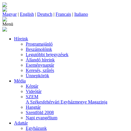
Magyar
|
English
|
Deutsch
|
Francais
|
Italiano
Menü
Híreink
Programajánló
Beszámolóink
Legutóbbi bejegyzések
Állandó híreink
Eseménynaptár
Keresés, szűrés
Ünnepkörök
Média
Képtár
Videótár
SZEM
A Székesfehérvári Egyházmegye Magazinja
Hangtár
Szentföld 2008
Napi evangélium
Adattár
Egyházunk