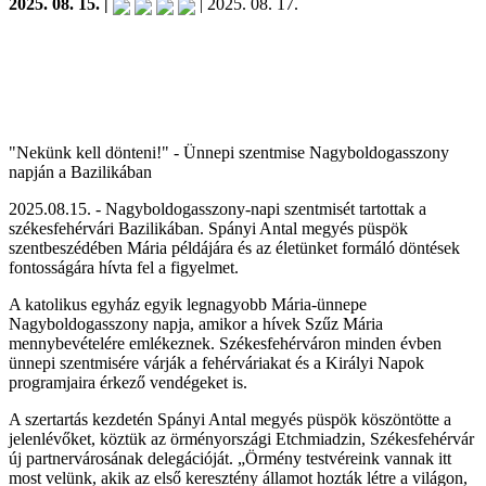
2025. 08. 15. |
| 2025. 08. 17.
"Nekünk kell dönteni!" - Ünnepi szentmise Nagyboldogasszony
napján a Bazilikában
2025.08.15. - Nagyboldogasszony-napi szentmisét tartottak a
székesfehérvári Bazilikában. Spányi Antal megyés püspök
szentbeszédében Mária példájára és az életünket formáló döntések
fontosságára hívta fel a figyelmet.
A katolikus egyház egyik legnagyobb Mária-ünnepe
Nagyboldogasszony napja, amikor a hívek Szűz Mária
mennybevételére emlékeznek. Székesfehérváron minden évben
ünnepi szentmisére várják a fehérváriakat és a Királyi Napok
programjaira érkező vendégeket is.
A szertartás kezdetén Spányi Antal megyés püspök köszöntötte a
jelenlévőket, köztük az örményországi Etchmiadzin, Székesfehérvár
új partnervárosának delegációját. „Örmény testvéreink vannak itt
most velünk, akik az első keresztény államot hozták létre a világon,