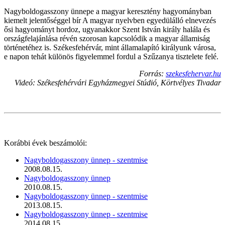
Nagyboldogasszony ünnepe a magyar keresztény hagyományban
kiemelt jelentőséggel bír A magyar nyelvben egyedülálló elnevezés
ősi hagyományt hordoz, ugyanakkor Szent István király halála és
országfelajánlása révén szorosan kapcsolódik a magyar államiság
történetéhez is. Székesfehérvár, mint államalapító királyunk városa,
e napon tehát különös figyelemmel fordul a Szűzanya tisztelete felé.
Forrás:
szekesfehervar.hu
Videó: Székesfehérvári Egyházmegyei Stúdió, Körtvélyes Tivadar
Korábbi évek beszámolói:
Nagyboldogasszony ünnep - szentmise
2008.08.15.
Nagyboldogasszony ünnep
2010.08.15.
Nagyboldogasszony ünnep - szentmise
2013.08.15.
Nagyboldogasszony ünnep - szentmise
2014.08.15.