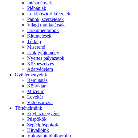
Intézmények
Plébániák
Lelkipásztori körzetek
Papok, szerzetesek
Világi munkatársak
Dokumentumok
Kitüntetések
Térkép
Miserend
Linkgyűjtemény
Nyertes pályázatok
Közbeszerzés
Adatvédelem
Gyűjteményeink
Bemutatás
Könyvtár
Múzeum
Levéltár
Videósorozat
Történelmünk
Egyházmegyénk
Püspökök
Segédpüspökök
Hitvallóink
Válogatott bibliográfia