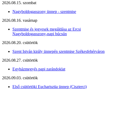
2026.08.15. szombat
Nagyboldogasszony ünnep - szentmise
2026.08.16. vasárnap
Szentmise és jegyesek megáldása az Ercsi
Nagyboldogasszony-napi búcsún
2026.08.20. csütörtök
Szent István király ünnepén szentmise Székesfehérváron
2026.08.27. csütörtök
Egyházmegyés papi zarándoklat
2026.09.03. csütörtök
Első csütörtöki Eucharisztia ünnep (Ciszterci)