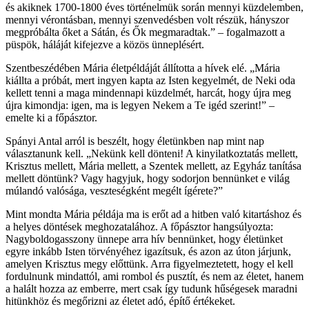
és akiknek 1700-1800 éves történelmük során mennyi küzdelemben,
mennyi vérontásban, mennyi szenvedésben volt részük, hányszor
megpróbálta őket a Sátán, és Ők megmaradtak.” – fogalmazott a
püspök, háláját kifejezve a közös ünneplésért.
Szentbeszédében Mária életpéldáját állította a hívek elé. „Mária
kiállta a próbát, mert ingyen kapta az Isten kegyelmét, de Neki oda
kellett tenni a maga mindennapi küzdelmét, harcát, hogy újra meg
újra kimondja: igen, ma is legyen Nekem a Te igéd szerint!” –
emelte ki a főpásztor.
Spányi Antal arról is beszélt, hogy életünkben nap mint nap
választanunk kell. „Nekünk kell dönteni! A kinyilatkoztatás mellett,
Krisztus mellett, Mária mellett, a Szentek mellett, az Egyház tanítása
mellett döntünk? Vagy hagyjuk, hogy sodorjon bennünket e világ
múlandó valósága, veszteségként megélt ígérete?”
Mint mondta Mária példája ma is erőt ad a hitben való kitartáshoz és
a helyes döntések meghozatalához. A főpásztor hangsúlyozta:
Nagyboldogasszony ünnepe arra hív bennünket, hogy életünket
egyre inkább Isten törvényéhez igazítsuk, és azon az úton járjunk,
amelyen Krisztus megy előttünk. Arra figyelmeztetett, hogy el kell
fordulnunk mindattól, ami rombol és pusztít, és nem az életet, hanem
a halált hozza az emberre, mert csak így tudunk hűségesek maradni
hitünkhöz és megőrizni az életet adó, építő értékeket.