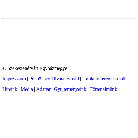
© Székesfehérvári Egyházmegye
Impresszum
|
Püspökség Hivatal e-mail
|
Honlapreferens e-mail
Híreink
|
Média
|
Adattár
|
Gyűjteményeink
|
Történelmünk