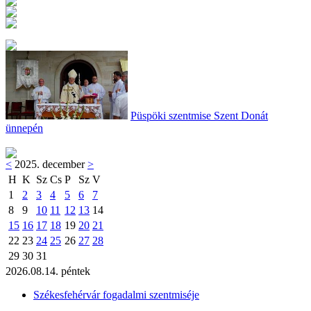
Püspöki szentmise Szent Donát
ünnepén
<
2025. december
>
H
K
Sz
Cs
P
Sz
V
1
2
3
4
5
6
7
8
9
10
11
12
13
14
15
16
17
18
19
20
21
22
23
24
25
26
27
28
29
30
31
2026.08.14. péntek
Székesfehérvár fogadalmi szentmiséje