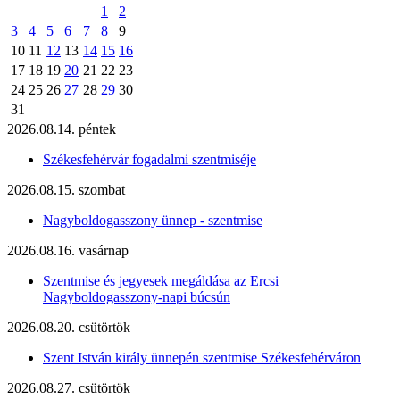
1
2
3
4
5
6
7
8
9
10
11
12
13
14
15
16
17
18
19
20
21
22
23
24
25
26
27
28
29
30
31
2026.08.14. péntek
Székesfehérvár fogadalmi szentmiséje
2026.08.15. szombat
Nagyboldogasszony ünnep - szentmise
2026.08.16. vasárnap
Szentmise és jegyesek megáldása az Ercsi
Nagyboldogasszony-napi búcsún
2026.08.20. csütörtök
Szent István király ünnepén szentmise Székesfehérváron
2026.08.27. csütörtök