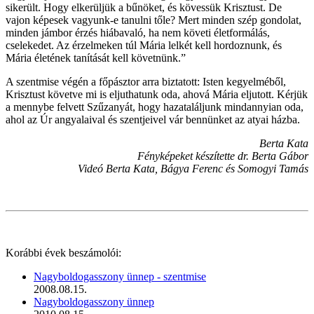
sikerült. Hogy elkerüljük a bűnöket, és kövessük Krisztust. De
vajon képesek vagyunk-e tanulni tőle? Mert minden szép gondolat,
minden jámbor érzés hiábavaló, ha nem követi életformálás,
cselekedet. Az érzelmeken túl Mária lelkét kell hordoznunk, és
Mária életének tanítását kell követnünk.”
A szentmise végén a főpásztor arra biztatott: Isten kegyelméből,
Krisztust követve mi is eljuthatunk oda, ahová Mária eljutott. Kérjük
a mennybe felvett Szűzanyát, hogy hazataláljunk mindannyian oda,
ahol az Úr angyalaival és szentjeivel vár bennünket az atyai házba.
Berta Kata
Fényképeket készítette dr. Berta Gábor
Videó Berta Kata, Bágya Ferenc és Somogyi Tamás
Korábbi évek beszámolói:
Nagyboldogasszony ünnep - szentmise
2008.08.15.
Nagyboldogasszony ünnep