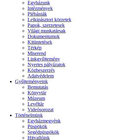
Egyházunk
Intézmények
Plébániák
Lelkipásztori körzetek
Papok, szerzetesek
Világi munkatársak
Dokumentumok
Kitüntetések
Térkép
Miserend
Linkgyűjtemény
Nyertes pályázatok
Közbeszerzés
Adatvédelem
Gyűjteményeink
Bemutatás
Könyvtár
Múzeum
Levéltár
Videósorozat
Történelmünk
Egyházmegyénk
Püspökök
Segédpüspökök
Hitvallóink