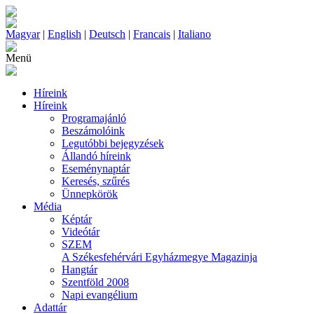
Magyar
|
English
|
Deutsch
|
Francais
|
Italiano
Menü
Híreink
Híreink
Programajánló
Beszámolóink
Legutóbbi bejegyzések
Állandó híreink
Eseménynaptár
Keresés, szűrés
Ünnepkörök
Média
Képtár
Videótár
SZEM
A Székesfehérvári Egyházmegye Magazinja
Hangtár
Szentföld 2008
Napi evangélium
Adattár