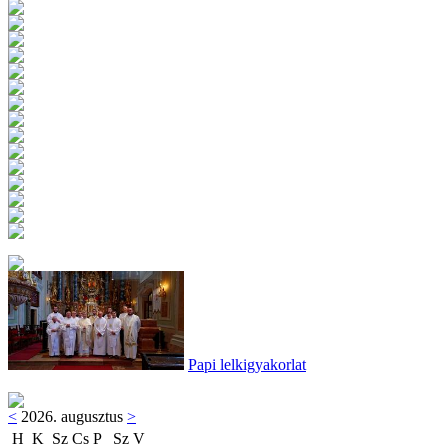
Papi lelkigyakorlat
<
2026. augusztus
>
H
K
Sz
Cs
P
Sz
V