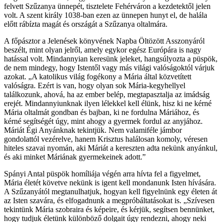
felvett Szűzanya ünnepét, tisztelete Fehérváron a kezdetektől jelen
volt. A szent király 1038-ban ezen az ünnepen hunyt el, de halála
előtt rábízta magát és országát a Szűzanya oltalmára.
A főpásztor a Jelenések könyvének Napba Öltözött Asszonyáról
beszélt, mint olyan jelről, amely egykor egész Európára is nagy
hatással volt. Mindannyian keresünk jeleket, hangsúlyozta a püspök,
de nem mindegy, hogy Istentől vagy más világi valóságoktól várjuk
azokat. „A katolikus világ fogékony a Mária által közvetített
valóságra. Ezért is van, hogy olyan sok Mária-kegyhellyel
találkozunk, ahová, ha az ember belép, megtapasztalja az imádság
erejét. Mindannyiunknak ilyen lélekkel kell élünk, hisz ki ne kérné
Mária oltalmát gondban és bajban, ki ne fordulna Máriához, és
kérné segítségét úgy, mint ahogy a gyermek fordul az anyjához.
Máriát Égi Anyánknak tekintjük. Nem valamiféle jámbor
gondolattól vezérelve, hanem Krisztus halálosan komoly, véresen
hiteles szavai nyomán, aki Máriát a kereszten adta nekünk anyánkul,
és aki minket Máriának gyermekeinek adott.”
Spányi Antal püspök homíliája végén arra hívta fel a figyelmet,
Mária életét követve nekünk is igent kell mondanunk Isten hívására.
A Szűzanyától megtanulhatjuk, hogyan kell figyelnünk egy életen át
az Isten szavára, és elfogadnunk a megpróbáltatásokat is. „Szívesen
tekintünk Mária szobraira és képeire, és kérjük, segítsen bennünket,
hogy tudjuk életünk különböző dolgait úgy rendezni, ahogy neki