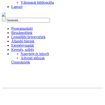
Válogatott bibliográfia
Lapozó
Programajánló
Beszámolóink
Legutóbbi bejegyzések
Állandó híreink
Eseménynaptár
Keresés, szűrés
Nagyböjt és húsvét
Adventi időszak
Ünnepkörök