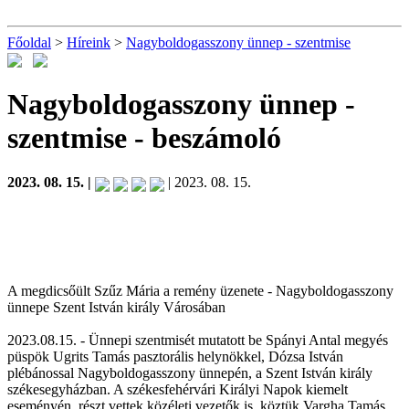
Főoldal
>
Híreink
>
Nagyboldogasszony ünnep - szentmise
Nagyboldogasszony ünnep -
szentmise
- beszámoló
2023. 08. 15. |
| 2023. 08. 15.
A megdicsőült Szűz Mária a remény üzenete - Nagyboldogasszony
ünnepe Szent István király Városában
2023.08.15. - Ünnepi szentmisét mutatott be Spányi Antal megyés
püspök Ugrits Tamás pasztorális helynökkel, Dózsa István
plébánossal Nagyboldogasszony ünnepén, a Szent István király
székesegyházban. A székesfehérvári Királyi Napok kiemelt
eseményén, részt vettek közéleti vezetők is, köztük Vargha Tamás