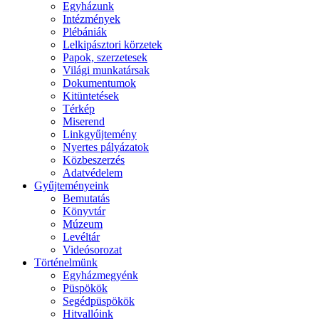
Egyházunk
Intézmények
Plébániák
Lelkipásztori körzetek
Papok, szerzetesek
Világi munkatársak
Dokumentumok
Kitüntetések
Térkép
Miserend
Linkgyűjtemény
Nyertes pályázatok
Közbeszerzés
Adatvédelem
Gyűjteményeink
Bemutatás
Könyvtár
Múzeum
Levéltár
Videósorozat
Történelmünk
Egyházmegyénk
Püspökök
Segédpüspökök
Hitvallóink