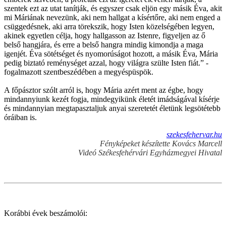
szentek ezt az utat tanítják, és egyszer csak eljön egy másik Éva, akit
mi Máriának nevezünk, aki nem hallgat a kísértőre, aki nem enged a
csüggedésnek, aki arra törekszik, hogy Isten közelségében legyen,
akinek egyetlen célja, hogy hallgasson az Istenre, figyeljen az ő
belső hangjára, és erre a belső hangra mindig kimondja a maga
igenjét. Éva sötétséget és nyomorúságot hozott, a másik Éva, Mária
pedig biztató reménységet azzal, hogy világra szülte Isten fiát.” -
fogalmazott szentbeszédében a megyéspüspök.
A főpásztor szólt arról is, hogy Mária azért ment az égbe, hogy
mindannyiunk kezét fogja, mindegyikünk életét imádságával kísérje
és mindannyian megtapasztaljuk anyai szeretetét életünk legsötétebb
óráiban is.
szekesfehervar.hu
Fényképeket készítette Kovács Marcell
Videó Székesfehérvári Egyházmegyei Hivatal
Korábbi évek beszámolói: