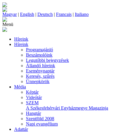
Magyar
|
English
|
Deutsch
|
Francais
|
Italiano
Menü
Híreink
Híreink
Programajánló
Beszámolóink
Legutóbbi bejegyzések
Állandó híreink
Eseménynaptár
Keresés, szűrés
Ünnepkörök
Média
Képtár
Videótár
SZEM
A Székesfehérvári Egyházmegye Magazinja
Hangtár
Szentföld 2008
Napi evangélium
Adattár