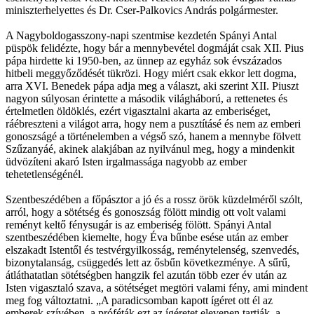
miniszterhelyettes és Dr. Cser-Palkovics András polgármester.
A Nagyboldogasszony-napi szentmise kezdetén Spányi Antal
püspök felidézte, hogy bár a mennybevétel dogmáját csak XII. Pius
pápa hirdette ki 1950-ben, az ünnep az egyház sok évszázados
hitbeli meggyőződését tükrözi. Hogy miért csak ekkor lett dogma,
arra XVI. Benedek pápa adja meg a választ, aki szerint XII. Piuszt
nagyon súlyosan érintette a második világháború, a rettenetes és
értelmetlen öldöklés, ezért vigasztalni akarta az emberiséget,
ráébreszteni a világot arra, hogy nem a pusztításé és nem az emberi
gonoszságé a történelemben a végső szó, hanem a mennybe fölvett
Szűzanyáé, akinek alakjában az nyilvánul meg, hogy a mindenkit
üdvözíteni akaró Isten irgalmassága nagyobb az ember
tehetetlenségénél.
Szentbeszédében a főpásztor a jó és a rossz örök küzdelméről szólt,
arról, hogy a sötétség és gonoszság fölött mindig ott volt valami
reményt keltő fénysugár is az emberiség fölött. Spányi Antal
szentbeszédében kiemelte, hogy Éva bűnbe esése után az ember
elszakadt Istentől és testvérgyilkosság, reménytelenség, szenvedés,
bizonytalanság, csüggedés lett az ősbűn következménye. A sűrű,
átláthatatlan sötétségben hangzik fel azután több ezer év után az
Isten vigasztaló szava, a sötétséget megtöri valami fény, ami mindent
meg fog változtatni. „A paradicsomban kapott ígéret ott él az
emberek szívében, a próféták ezt az ígéretet elevenen tartják, a