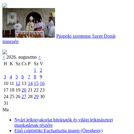
Püspöki szentmise Szent Donát
ünnepén
<
2026. augusztus
>
H
K
Sz
Cs
P
Sz
V
1
2
3
4
5
6
7
8
9
10
11
12
13
14
15
16
17
18
19
20
21
22
23
24
25
26
27
28
29
30
31
Ma
Nyári lelkigyakorlat hitoktatók és világi lelkipásztori
munkatársak részére
Első csütörtöki Eucharisztia ünnep (Öreghegy)