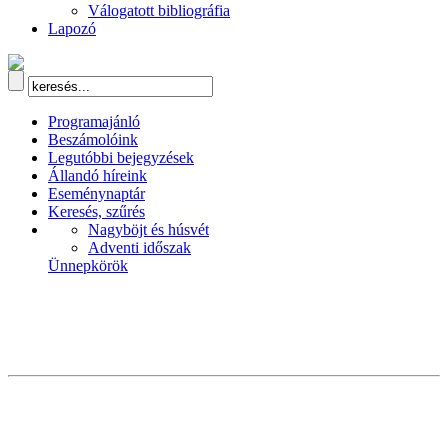
Válogatott bibliográfia
Lapozó
Programajánló
Beszámolóink
Legutóbbi bejegyzések
Állandó híreink
Eseménynaptár
Keresés, szűrés
Nagyböjt és húsvét
Adventi időszak
Ünnepkörök