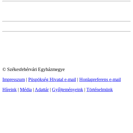
© Székesfehérvári Egyházmegye
Impresszum
|
Püspökség Hivatal e-mail
|
Honlapreferens e-mail
Híreink
|
Média
|
Adattár
|
Gyűjteményeink
|
Történelmünk