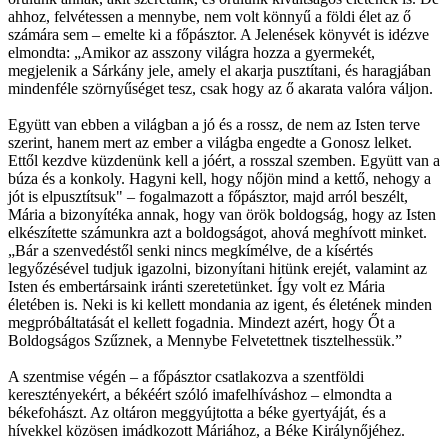
ahhoz, felvétessen a mennybe, nem volt könnyű a földi élet az ő
számára sem – emelte ki a főpásztor. A Jelenések könyvét is idézve
elmondta: „Amikor az asszony világra hozza a gyermekét,
megjelenik a Sárkány jele, amely el akarja pusztítani, és haragjában
mindenféle szörnyűséget tesz, csak hogy az ő akarata valóra váljon.
Együtt van ebben a világban a jó és a rossz, de nem az Isten terve
szerint, hanem mert az ember a világba engedte a Gonosz lelket.
Ettől kezdve küzdenünk kell a jóért, a rosszal szemben. Együtt van a
búza és a konkoly. Hagyni kell, hogy nőjön mind a kettő, nehogy a
jót is elpusztítsuk" – fogalmazott a főpásztor, majd arról beszélt,
Mária a bizonyítéka annak, hogy van örök boldogság, hogy az Isten
elkészítette számunkra azt a boldogságot, ahová meghívott minket.
„Bár a szenvedéstől senki nincs megkímélve, de a kísértés
legyőzésével tudjuk igazolni, bizonyítani hitünk erejét, valamint az
Isten és embertársaink iránti szeretetünket. Így volt ez Mária
életében is. Neki is ki kellett mondania az igent, és életének minden
megpróbáltatását el kellett fogadnia. Mindezt azért, hogy Őt a
Boldogságos Szűznek, a Mennybe Felvetettnek tisztelhessük.”
A szentmise végén – a főpásztor csatlakozva a szentföldi
keresztényekért, a békéért szóló imafelhíváshoz – elmondta a
békefohászt. Az oltáron meggyújtotta a béke gyertyáját, és a
hívekkel közösen imádkozott Máriához, a Béke Királynőjéhez.