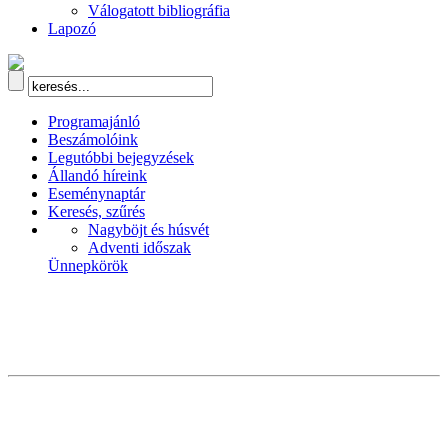
Válogatott bibliográfia
Lapozó
Programajánló
Beszámolóink
Legutóbbi bejegyzések
Állandó híreink
Eseménynaptár
Keresés, szűrés
Nagyböjt és húsvét
Adventi időszak
Ünnepkörök