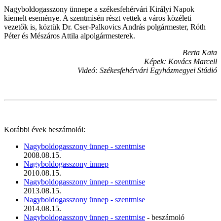
Nagyboldogasszony ünnepe a székesfehérvári Királyi Napok
kiemelt eseménye. A szentmisén részt vettek a város közéleti
vezetők is, köztük Dr. Cser-Palkovics András polgármester, Róth
Péter és Mészáros Attila alpolgármesterek.
Berta Kata
Képek: Kovács Marcell
Videó: Székesfehérvári Egyházmegyei Stúdió
Korábbi évek beszámolói:
Nagyboldogasszony ünnep - szentmise
2008.08.15.
Nagyboldogasszony ünnep
2010.08.15.
Nagyboldogasszony ünnep - szentmise
2013.08.15.
Nagyboldogasszony ünnep - szentmise
2014.08.15.
Nagyboldogasszony ünnep - szentmise
- beszámoló