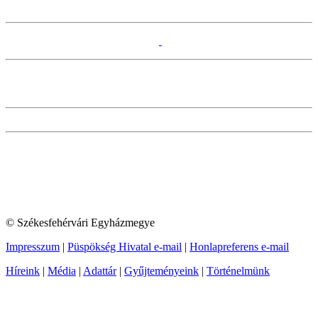
© Székesfehérvári Egyházmegye
Impresszum
|
Püspökség Hivatal e-mail
|
Honlapreferens e-mail
Híreink
|
Média
|
Adattár
|
Gyűjteményeink
|
Történelmünk