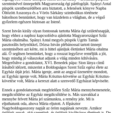
szentmisével ünnepelték Magyarország égi pártfogóját. Spányi Antal
püspök szentbeszédében arra biztatott, a Jelenések könyve Napba
Öltözött Asszonya és a Vörös Sárkány szimbolikus története
bátorítson bennünket, hogy van küzdelem a világban, de a végső
győzelem egészen biztosan az Istené.
Szent István király olyan fontosnak tartotta Mária égi születésnapját,
hogy ehhez a naphoz kapcsolódva ajánlotta Magyarországot Szűz
Mária oltalmába. Spányi Antal megyés püspök Ugrits Tamás
pasztorális helynökkel, Dózsa István plébánossal tartott ünnepi
szentmisében azt kérte, mi is hittel ajánljuk életünket Mária oltalma
alá. Ő segítsen bennünket, hogy a rosszat legyőzve reméljük a jót,
hogy mindig jó válaszokat adjunk a világ minden kihívására.
Megerősítve a gondolatot, XVI. Benedek pápa: Sion lánya című
írásából idézett, miszerint a Boldogságos Szent Szűz egész élete az
Egyház útját jelzi. Mária igenje, amit az angyal üzenetére mondott,
az Egyház igenje volt, Mária Krisztus-követése az Egyház Krisztus-
követése volt, Mária a kereszt alatt a szenvedő Egyházat képviselte.
Ennek a gondolatsornak megfelelően Szűz Mária mennybemenetele,
megdicsőülése az Egyház megdicsőülése is. Más szavakkal a
mennybe felvett Mária jel számunkra, a remény jele. Mi is
eljuthatunk oda, ahova Mária eljutott. A főpásztor
Nagyboldogasszony napját az öröm napjának nevezte. Amikor
örülünk annak, akit szeretünk, és örülünk kiváltságos életének is. De