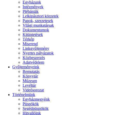
Egyházunk
Intézmények
Plébániák
Lelkipásztori körzetek
Papok, szerzetesek
Világi munkatársak
Dokumentumok
Kitüntetések
Térkép
Miserend
Linkgyűjtemény
Nyertes pályázatok
Közbeszerzés
Adatvédelem
Gyűjteményeink
Bemutatás
Könyvtár
Múzeum
Levéltár
Videósorozat
Történelmünk
Egyházmegyénk
Püspökök
Segédpüspökök
Hitvallóink