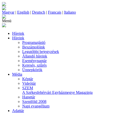
Magyar
|
English
|
Deutsch
|
Francais
|
Italiano
Menü
Híreink
Híreink
Programajánló
Beszámolóink
Legutóbbi bejegyzések
Állandó híreink
Eseménynaptár
Keresés, szűrés
Ünnepkörök
Média
Képtár
Videótár
SZEM
A Székesfehérvári Egyházmegye Magazinja
Hangtár
Szentföld 2008
Napi evangélium
Adattár