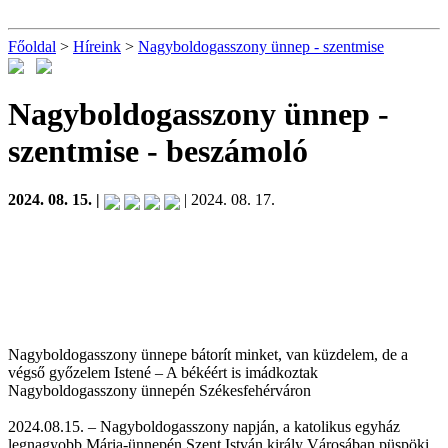
Főoldal
>
Híreink
>
Nagyboldogasszony ünnep - szentmise
Nagyboldogasszony ünnep -
szentmise
- beszámoló
2024. 08. 15. |
| 2024. 08. 17.
Nagyboldogasszony ünnepe bátorít minket, van küzdelem, de a
végső győzelem Istené – A békéért is imádkoztak
Nagyboldogasszony ünnepén Székesfehérváron
2024.08.15. – Nagyboldogasszony napján, a katolikus egyház
legnagyobb Mária-ünnepén Szent István király Városában püspöki