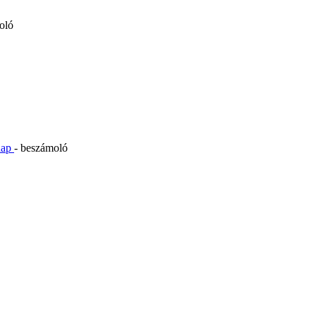
oló
inap
- beszámoló