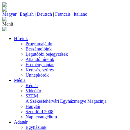
Magyar
|
English
|
Deutsch
|
Francais
|
Italiano
Menü
Híreink
Programajánló
Beszámolóink
Legutóbbi bejegyzések
Állandó híreink
Eseménynaptár
Keresés, szűrés
Ünnepkörök
Média
Képtár
Videótár
SZEM
A Székesfehérvári Egyházmegye Magazinja
Hangtár
Szentföld 2008
Napi evangélium
Adattár
Egyházunk