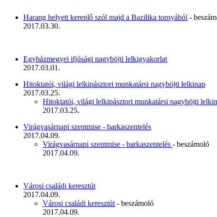
Harang helyett kereplő szól majd a Bazilika tornyából
- beszám
2017.03.30.
Egyházmegyei ifjúsági nagyböjti lelkigyakorlat
2017.03.01.
Hitoktatói, világi lelkipásztori munkatársi nagyböjti lelkinap
2017.03.25.
Hitoktatói, világi lelkipásztori munkatársi nagyböjti lelk
2017.03.25.
Virágvasárnapi szentmise - barkaszentelés
2017.04.09.
Virágvasárnapi szentmise - barkaszentelés
- beszámoló
2017.04.09.
Városi családi keresztút
2017.04.09.
Városi családi keresztút
- beszámoló
2017.04.09.