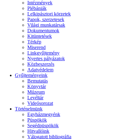
Intézmények
Plébániák
Lelkipásztori körzetek
Papok, szerzetesek
Világi munkatársak
Dokumentumok
Kitüntetések
Térkép
Miserend
Linkgyűjtemény
Nyertes pályázatok
Közbeszerzés
Adatvédelem
Gyűjteményeink
Bemutatás
Könyvtár
Múzeum
Levéltár
Videósorozat
Történelmünk
Egyházmegyénk
Püspökök
Segédpüspökök
Hitvallóink
Válogatott bibliográfia