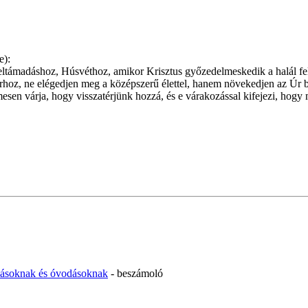
e):
 feltámadáshoz, Húsvéthoz, amikor Krisztus győzedelmeskedik a halál fe
 Úrhoz, ne elégedjen meg a középszerű élettel, hanem növekedjen az Úr 
esen várja, hogy visszatérjünk hozzá, és e várakozással kifejezi, hogy
olásoknak és óvodásoknak
- beszámoló