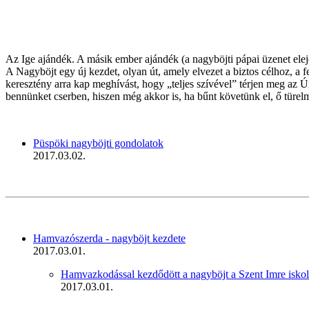
Az Ige ajándék. A másik ember ajándék (a nagyböjti pápai üzenet elej
A Nagyböjt egy új kezdet, olyan út, amely elvezet a biztos célhoz, a
keresztény arra kap meghívást, hogy „teljes szívével” térjen meg az
bennünket cserben, hiszen még akkor is, ha bűnt követünk el, ő türelm
Püspöki nagyböjti gondolatok
2017.03.02.
Hamvazószerda - nagyböjt kezdete
2017.03.01.
Hamvazkodással kezdődött a nagyböjt a Szent Imre isk
2017.03.01.