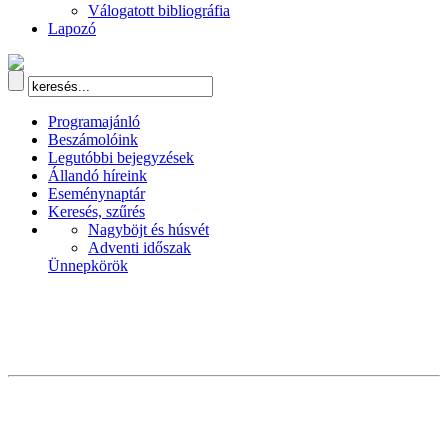
Válogatott bibliográfia
Lapozó
Programajánló
Beszámolóink
Legutóbbi bejegyzések
Állandó híreink
Eseménynaptár
Keresés, szűrés
Nagyböjt és húsvét
Adventi időszak
Ünnepkörök