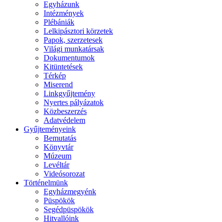
Egyházunk
Intézmények
Plébániák
Lelkipásztori körzetek
Papok, szerzetesek
Világi munkatársak
Dokumentumok
Kitüntetések
Térkép
Miserend
Linkgyűjtemény
Nyertes pályázatok
Közbeszerzés
Adatvédelem
Gyűjteményeink
Bemutatás
Könyvtár
Múzeum
Levéltár
Videósorozat
Történelmünk
Egyházmegyénk
Püspökök
Segédpüspökök
Hitvallóink