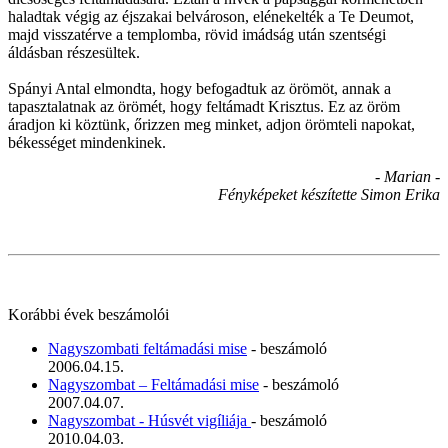
haladtak végig az éjszakai belvároson, elénekelték a Te Deumot,
majd visszatérve a templomba, rövid imádság után szentségi
áldásban részesültek.
Spányi Antal elmondta, hogy befogadtuk az örömöt, annak a
tapasztalatnak az örömét, hogy feltámadt Krisztus. Ez az öröm
áradjon ki köztünk, őrizzen meg minket, adjon örömteli napokat,
békességet mindenkinek.
- Marian -
Fényképeket készítette Simon Erika
Korábbi évek beszámolói
Nagyszombati feltámadási mise
- beszámoló
2006.04.15.
Nagyszombat – Feltámadási mise
- beszámoló
2007.04.07.
Nagyszombat - Húsvét vigíliája
- beszámoló
2010.04.03.