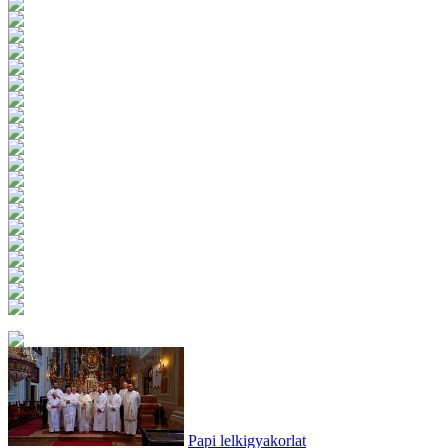
Papi lelkigyakorlat