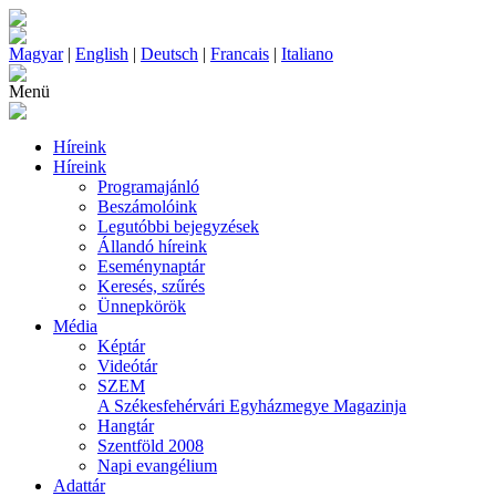
Magyar
|
English
|
Deutsch
|
Francais
|
Italiano
Menü
Híreink
Híreink
Programajánló
Beszámolóink
Legutóbbi bejegyzések
Állandó híreink
Eseménynaptár
Keresés, szűrés
Ünnepkörök
Média
Képtár
Videótár
SZEM
A Székesfehérvári Egyházmegye Magazinja
Hangtár
Szentföld 2008
Napi evangélium
Adattár