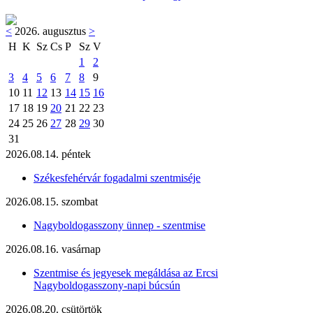
<
2026. augusztus
>
H
K
Sz
Cs
P
Sz
V
1
2
3
4
5
6
7
8
9
10
11
12
13
14
15
16
17
18
19
20
21
22
23
24
25
26
27
28
29
30
31
2026.08.14. péntek
Székesfehérvár fogadalmi szentmiséje
2026.08.15. szombat
Nagyboldogasszony ünnep - szentmise
2026.08.16. vasárnap
Szentmise és jegyesek megáldása az Ercsi
Nagyboldogasszony-napi búcsún
2026.08.20. csütörtök