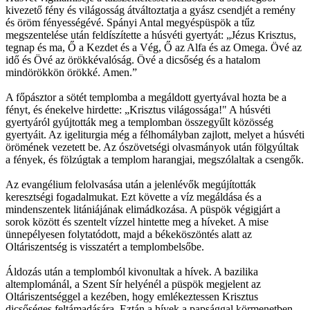
kivezető fény és világosság átváltoztatja a gyász csendjét a remény
és öröm fényességévé. Spányi Antal megyéspüspök a tűz
megszentelése után feldíszítette a húsvéti gyertyát: „Jézus Krisztus,
tegnap és ma, Ő a Kezdet és a Vég, Ő az Alfa és az Omega. Övé az
idő és Övé az örökkévalóság. Övé a dicsőség és a hatalom
mindörökkön örökké. Amen.”
A főpásztor a sötét templomba a megáldott gyertyával hozta be a
fényt, és énekelve hirdette: „Krisztus világossága!" A húsvéti
gyertyáról gyújtották meg a templomban összegyűlt közösség
gyertyáit. Az igeliturgia még a félhomályban zajlott, melyet a húsvéti
örömének vezetett be. Az ószövetségi olvasmányok után fölgyúltak
a fények, és fölzúgtak a templom harangjai, megszólaltak a csengők.
Az evangélium felolvasása után a jelenlévők megújították
keresztségi fogadalmukat. Ezt követte a víz megáldása és a
mindenszentek litániájának elimádkozása. A püspök végigjárt a
sorok között és szentelt vízzel hintette meg a híveket. A mise
ünnepélyesen folytatódott, majd a békeköszöntés alatt az
Oltáriszentség is visszatért a templombelsőbe.
Áldozás után a templomból kivonultak a hívek. A bazilika
altemplománál, a Szent Sír helyénél a püspök megjelent az
Oltáriszentséggel a kezében, hogy emlékeztessen Krisztus
dicsőséges feltámadására. Eztán a hívek a papsággal körmenetben