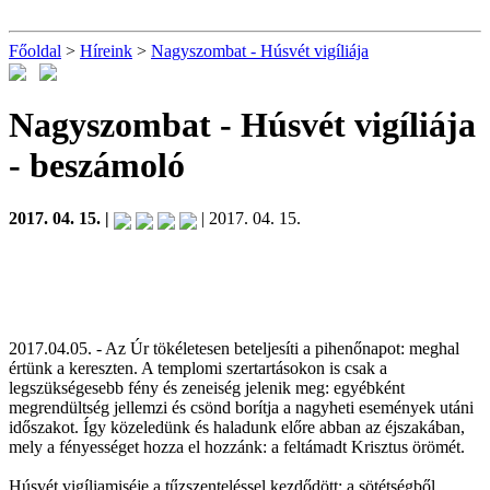
Főoldal
>
Híreink
>
Nagyszombat - Húsvét vigíliája
Nagyszombat - Húsvét vigíliája
- beszámoló
2017. 04. 15. |
| 2017. 04. 15.
2017.04.05. - Az Úr tökéletesen beteljesíti a pihenőnapot: meghal
értünk a kereszten. A templomi szertartásokon is csak a
legszükségesebb fény és zeneiség jelenik meg: egyébként
megrendültség jellemzi és csönd borítja a nagyheti események utáni
időszakot. Így közeledünk és haladunk előre abban az éjszakában,
mely a fényességet hozza el hozzánk: a feltámadt Krisztus örömét.
Húsvét vigíliamiséje a tűzszenteléssel kezdődött: a sötétségből