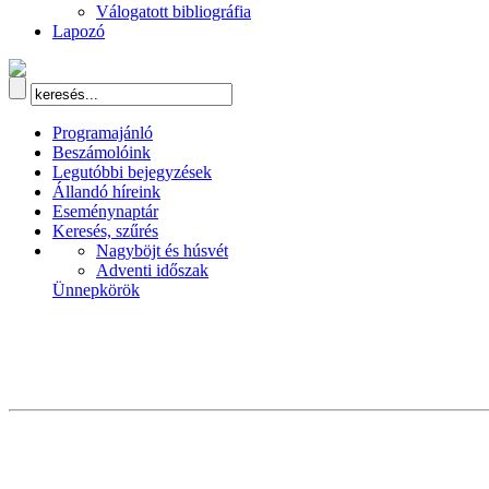
Válogatott bibliográfia
Lapozó
Programajánló
Beszámolóink
Legutóbbi bejegyzések
Állandó híreink
Eseménynaptár
Keresés, szűrés
Nagyböjt és húsvét
Adventi időszak
Ünnepkörök