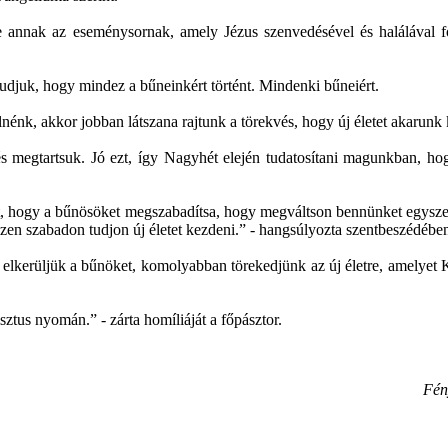
te annak az eseménysornak, amely Jézus szenvedésével és halálával fo
tudjuk, hogy mindez a bűneinkért történt. Mindenki bűneiért.
k, akkor jobban látszana rajtunk a törekvés, hogy új életet akarunk k
és megtartsuk. Jó ezt, így Nagyhét elején tudatosítani magunkban, h
nét, hogy a bűnösöket megszabadítsa, hogy megváltson bennünket egyszer
en szabadon tudjon új életet kezdeni.” - hangsúlyozta szentbeszédéb
kerüljük a bűnöket, komolyabban törekedjünk az új életre, amelyet Krisz
tus nyomán.” - zárta homíliáját a főpásztor.
Fén