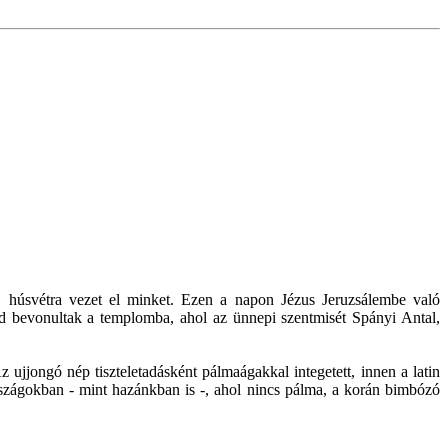
, húsvétra vezet el minket. Ezen a napon Jézus Jeruzsálembe való
jd bevonultak a templomba, ahol az ünnepi szentmisét Spányi Antal,
ujjongó nép tiszteletadásként pálmaágakkal integetett, innen a latin
zágokban - mint hazánkban is -, ahol nincs pálma, a korán bimbózó