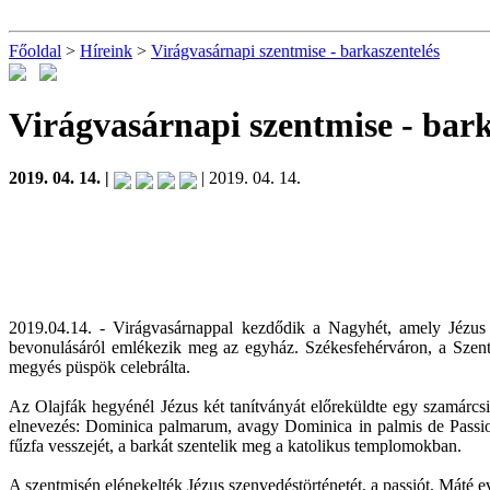
Főoldal
>
Híreink
>
Virágvasárnapi szentmise - barkaszentelés
Virágvasárnapi szentmise - bar
2019. 04. 14. |
| 2019. 04. 14.
2019.04.14. - Virágvasárnappal kezdődik a Nagyhét, amely Jézus 
bevonulásáról emlékezik meg az egyház. Székesfehérváron, a Szent 
megyés püspök celebrálta.
Az Olajfák hegyénél Jézus két tanítványát előreküldte egy szamárcsi
elnevezés: Dominica palmarum, avagy Dominica in palmis de Passio
fűzfa vesszejét, a barkát szentelik meg a katolikus templomokban.
A szentmisén elénekelték Jézus szenvedéstörténetét, a passiót, Máté e