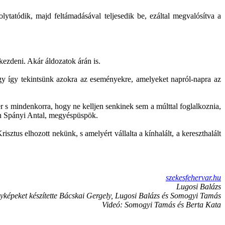
lytatódik, majd feltámadásával teljesedik be, ezáltal megvalósítva a
ezdeni. Akár áldozatok árán is.
ogy így tekintsünk azokra az eseményekre, amelyeket napról-napra az
 s mindenkorra, hogy ne kelljen senkinek sem a múlttal foglalkoznia,
en Spányi Antal, megyéspüspök.
tus elhozott nekünk, s amelyért vállalta a kínhalált, a kereszthalált
szekesfehervar.hu
Lugosi Balázs
yképeket készítette Bácskai Gergely, Lugosi Balázs és Somogyi Tamás
Videó: Somogyi Tamás és Berta Kata