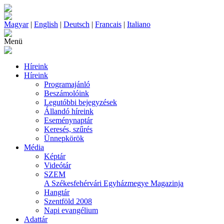
Magyar
|
English
|
Deutsch
|
Francais
|
Italiano
Menü
Híreink
Híreink
Programajánló
Beszámolóink
Legutóbbi bejegyzések
Állandó híreink
Eseménynaptár
Keresés, szűrés
Ünnepkörök
Média
Képtár
Videótár
SZEM
A Székesfehérvári Egyházmegye Magazinja
Hangtár
Szentföld 2008
Napi evangélium
Adattár