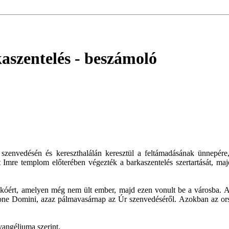
kaszentelés
- beszámoló
szenvedésén és kereszthalálán keresztül a feltámadásának ünnepére
Imre templom előterében végezték a barkaszentelés szertartását, ma
kóért, amelyen még nem ült ember, majd ezen vonult be a városba. Az 
ne Domini, azaz pálmavasárnap az Úr szenvedéséről. Azokban az ors
vangéliuma szerint.