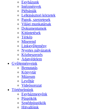
Egyházunk
Intézmények
Plébániák
Lelkipásztori körzetek
Papok, szerzetesek
Világi munkatársak
Dokumentumok
Kitüntetések
Térkép
Miserend
Linkgyűjtemény
Nyertes pályázatok
Közbeszerzés
Adatvédelem
Gyűjteményeink
Bemutatás
Könyvtár
Múzeum
Levéltár
Videósorozat
Történelmünk
Egyházmegyénk
Püspökök
Segédpüspökök
Hitvallóink