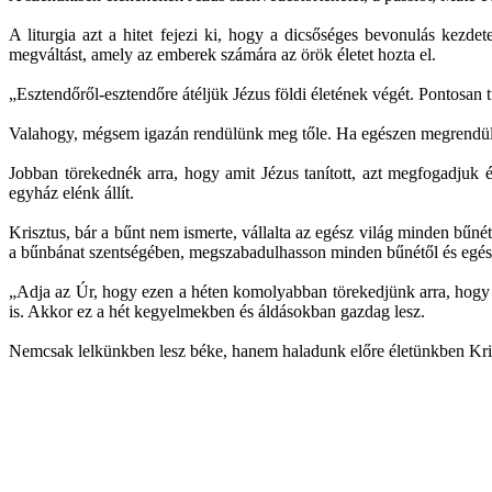
A liturgia azt a hitet fejezi ki, hogy a dicsőséges bevonulás kezde
megváltást, amely az emberek számára az örök életet hozta el.
„Esztendőről-esztendőre átéljük Jézus földi életének végét. Pontosan 
Valahogy, mégsem igazán rendülünk meg tőle. Ha egészen megrendülnén
Jobban törekednék arra, hogy amit Jézus tanított, azt megfogadjuk 
egyház elénk állít.
Krisztus, bár a bűnt nem ismerte, vállalta az egész világ minden bű
a bűnbánat szentségében, megszabadulhasson minden bűnétől és egész
„Adja az Úr, hogy ezen a héten komolyabban törekedjünk arra, hogy el
is. Akkor ez a hét kegyelmekben és áldásokban gazdag lesz.
Nemcsak lelkünkben lesz béke, hanem haladunk előre életünkben Krisz