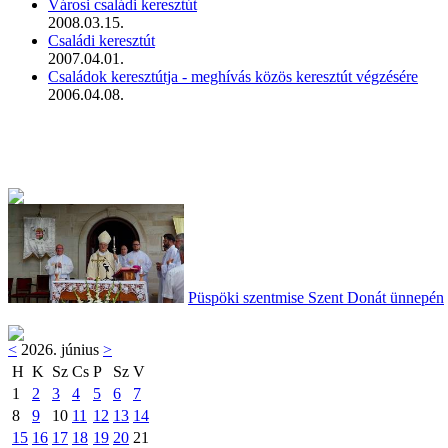
Városi családi keresztút
2008.03.15.
Családi keresztút
2007.04.01.
Családok keresztútja - meghívás közös keresztút végzésére
2006.04.08.
Püspöki szentmise Szent Donát ünnepén
<
2026. június
>
H
K
Sz
Cs
P
Sz
V
1
2
3
4
5
6
7
8
9
10
11
12
13
14
15
16
17
18
19
20
21