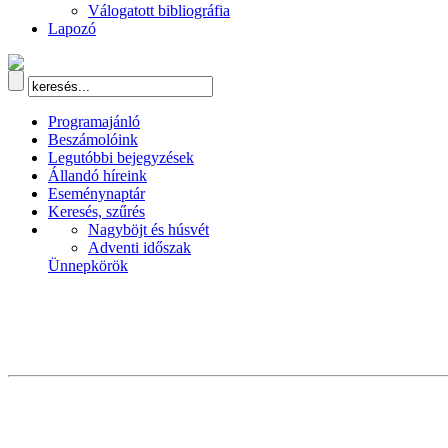
Válogatott bibliográfia
Lapozó
Programajánló
Beszámolóink
Legutóbbi bejegyzések
Állandó híreink
Eseménynaptár
Keresés, szűrés
Nagyböjt és húsvét
Adventi időszak
Ünnepkörök