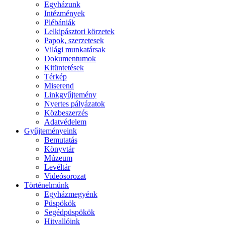
Egyházunk
Intézmények
Plébániák
Lelkipásztori körzetek
Papok, szerzetesek
Világi munkatársak
Dokumentumok
Kitüntetések
Térkép
Miserend
Linkgyűjtemény
Nyertes pályázatok
Közbeszerzés
Adatvédelem
Gyűjteményeink
Bemutatás
Könyvtár
Múzeum
Levéltár
Videósorozat
Történelmünk
Egyházmegyénk
Püspökök
Segédpüspökök
Hitvallóink