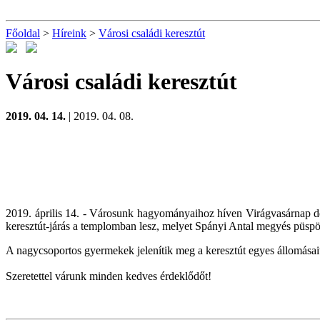
Főoldal
>
Híreink
>
Városi családi keresztút
Városi családi keresztút
2019. 04. 14.
| 2019. 04. 08.
2019. április 14. - Városunk hagyományaihoz híven Virágvasárnap dél
keresztút-járás a templomban lesz, melyet Spányi Antal megyés püspö
A nagycsoportos gyermekek jelenítik meg a keresztút egyes állomásait
Szeretettel várunk minden kedves érdeklődőt!