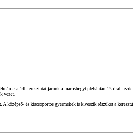
után családi keresztutat járunk a maroshegyi plébánián 15 órai kezdet
k vezet.
. A középső- és kiscsoportos gyermekek is kiveszik részüket a kereszt