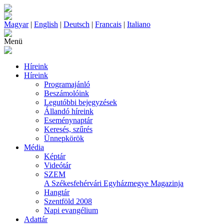
Magyar
|
English
|
Deutsch
|
Francais
|
Italiano
Menü
Híreink
Híreink
Programajánló
Beszámolóink
Legutóbbi bejegyzések
Állandó híreink
Eseménynaptár
Keresés, szűrés
Ünnepkörök
Média
Képtár
Videótár
SZEM
A Székesfehérvári Egyházmegye Magazinja
Hangtár
Szentföld 2008
Napi evangélium
Adattár