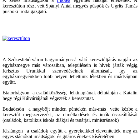
A zenés imádságokat a
Filótea
együttes fiataljai énekelték. A
keresztúton részt vett Spányi Antal megyés püspök és Ugrits Tamás
püspöki irodaigazgató.
A Székesfehérváron hagyományossá váló keresztútjárás napján az
egyházmegye más városaiban, településein is hívek járták végig
Krisztus Urunkkal szenvedéseinek állomásait, így az
egyházmegyénkben több helyen lehettünk lélekben és imádságban
együtt.
Biatorbágyon a családközösség lelkinapjának délutánján a Katalin
hegy régi Kálváriájánál végezték a keresztutat.
Budaörsön a nagyböjt minden péntekén más-más vette kézbe a
keresztút megszervezést, az elmélkedések és imák összeállítását
(családok, katolikus iskola diákjai és tanárjai, ministránsok)
Kislángon a családok együtt a gyerekeikkel elevenítették meg az
egyes stációkat imádságok és gitáros énekek kíséretében.