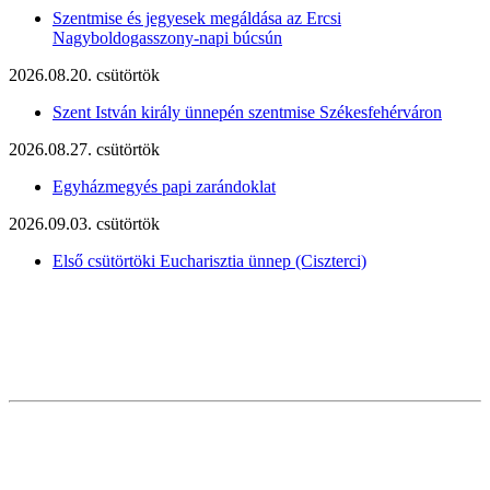
Szentmise és jegyesek megáldása az Ercsi
Nagyboldogasszony-napi búcsún
2026.08.20. csütörtök
Szent István király ünnepén szentmise Székesfehérváron
2026.08.27. csütörtök
Egyházmegyés papi zarándoklat
2026.09.03. csütörtök
Első csütörtöki Eucharisztia ünnep (Ciszterci)