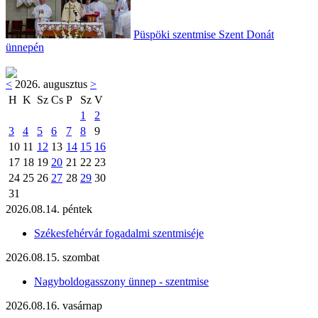
Püspöki szentmise Szent Donát
ünnepén
<
2026. augusztus
>
H
K
Sz
Cs
P
Sz
V
1
2
3
4
5
6
7
8
9
10
11
12
13
14
15
16
17
18
19
20
21
22
23
24
25
26
27
28
29
30
31
2026.08.14. péntek
Székesfehérvár fogadalmi szentmiséje
2026.08.15. szombat
Nagyboldogasszony ünnep - szentmise
2026.08.16. vasárnap