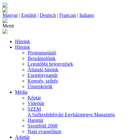
Magyar
|
English
|
Deutsch
|
Francais
|
Italiano
Menü
Híreink
Híreink
Programajánló
Beszámolóink
Legutóbbi bejegyzések
Állandó híreink
Eseménynaptár
Keresés, szűrés
Ünnepkörök
Média
Képtár
Videótár
SZEM
A Székesfehérvári Egyházmegye Magazinja
Hangtár
Szentföld 2008
Napi evangélium
Adattár