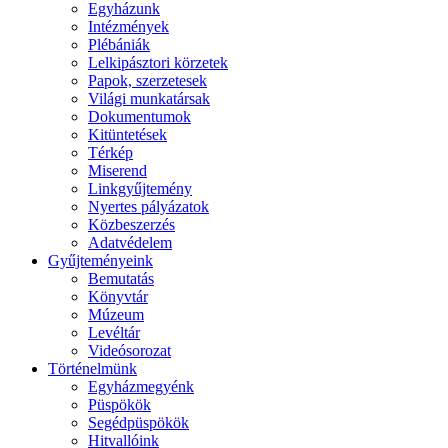
Egyházunk
Intézmények
Plébániák
Lelkipásztori körzetek
Papok, szerzetesek
Világi munkatársak
Dokumentumok
Kitüntetések
Térkép
Miserend
Linkgyűjtemény
Nyertes pályázatok
Közbeszerzés
Adatvédelem
Gyűjteményeink
Bemutatás
Könyvtár
Múzeum
Levéltár
Videósorozat
Történelmünk
Egyházmegyénk
Püspökök
Segédpüspökök
Hitvallóink