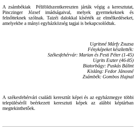
A zsámbékiak Péliföldszentkereszten járták végig a keresztutat,
Pinczinger József imádságaival, melyek gyermekeknek és
felnőtteknek szólnak. Taizéi dalokkal kísérték az elmélkedéseket,
amelyekbe a mányi egyházközség tagjai is bekapcsolódtak.
Ugritsné Márfy Zsuzsa
Fényképeket készítették:
Székesfehérvár: Marian és Pesti Péter (1-45)
Ugrits Eszter (46-85)
Biatorbágy: Puskás Bálint
Kisláng: Fedor Jánosné
Zsámbék: Gombos Hajnal
A székesfehérvári családi keresztút képei és az egyházmegye többi
településéről beérkezett keresztuti képek az alábbi képtárban
megtekinthetőek.