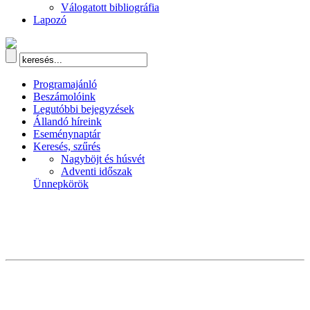
Válogatott bibliográfia
Lapozó
Programajánló
Beszámolóink
Legutóbbi bejegyzések
Állandó híreink
Eseménynaptár
Keresés, szűrés
Nagyböjt és húsvét
Adventi időszak
Ünnepkörök