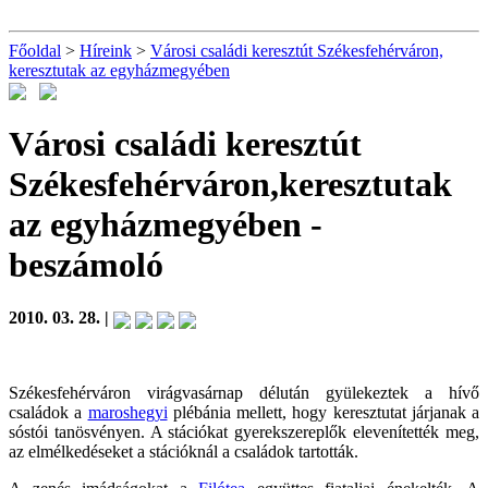
Főoldal
>
Híreink
>
Városi családi keresztút Székesfehérváron,
keresztutak az egyházmegyében
Városi családi keresztút
Székesfehérváron,keresztutak
az egyházmegyében
-
beszámoló
2010. 03. 28. |
Székesfehérváron virágvasárnap délután gyülekeztek a hívő
családok a
maroshegyi
plébánia mellett, hogy keresztutat járjanak a
sóstói tanösvényen. A stációkat gyerekszereplők elevenítették meg,
az elmélkedéseket a stációknál a családok tartották.